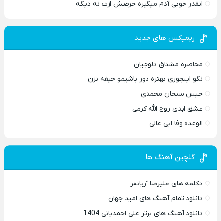
انقدر خوبی آدم میگیره حرصش ازت نه دیگه
ریمیکس های جدید
محاصره مشتاق دلوجیان
نگو اینجوری بهتره دور باشیمو حیفه نزن
حبس سبحان محمدی
عشق ابدی روح الله کرمی
الوعده وفا ابی عالی
گلچین آهنگ ها
دکلمه های علیرضا آریانفر
دانلود تمام آهنگ های امید جهان
دانلود آهنگ های برتر علی احمدیانی 1404