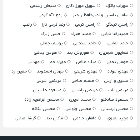
سهراب پاکزاد
سهیل مهرزادگان
سبحان رستمی
سامان یاسین و امیرحافظ رنجبر
روح الله کرمی
رامین تجنگی
رامین کرمی
رضا کرمی تارا
راغب
حمیدرضا بابایی
حمید هیراد
حسن زیرک
حامد الماسی
حامد سنجابی
یوسف جمالی
همایون شجریان
هوروش بند
هومن پناهی
هومن نجفی
میلاد غلامی
مهراد جم
مهدیار
مهدی مولاد
مهدی شریفی
مهدی احمدوند
معین زد
مسیح و آرش
مسلم فتاحی
مرتضی اشرفی
مرتضی باب
مرتضی پاشایی
مسعود جلیلیان
مسعود صادقلو
محمد امیری
محسن ابراهیم زاده
محسن لرستانی
محسن چاوشی
محسن یگانه
مجید رضوی
ماهان خادمی
ماکان بند
گرشا رضایی