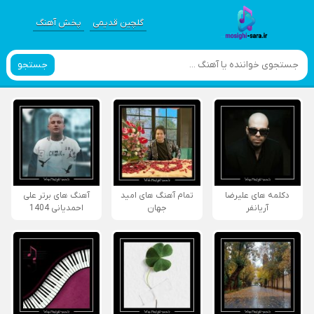
گلچین قدیمی
پخش آهنگ
جستجو
دکلمه های علیرضا
تمام آهنگ های امید
آهنگ های برتر علی
آریانفر
جهان
احمدیانی 1404