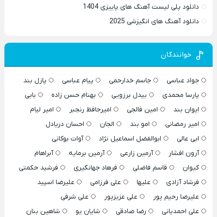
دانلود پلی لیست آهنگ های پاییزی 1404
دانلود آهنگ های انگیزشی 2025
خوانندگان
جواد عباسی
جاسم خدارحمی
پیام عباسی
پازل بند
پارسا محمدی
بیدل برزویی
بهنام حسن زاده
بابی
ایوان بند
امین فالجی
امیرحافظ رنجبر
امیر لیام
امیر رمضانی
امو بند
الجان
احسان دریادل
ابی عالی
ابوالفضل اسماعیل نژاد
آوات بوکانی
آرون افشار
آرمین زارعی
آرمین برمایه
آبراهام
کیوان
قاسم فاضلی
فرهاد جهانگیری
فرشید حکمتی
فرشاد آزادی
علیها
علی فرزامی
علیرضا اسپید
علیرضا رحیم پور
علی عزیزپور
علی شرفی
علی احمدیانی
رضا صادقی
شایان یو
شاهین بنان