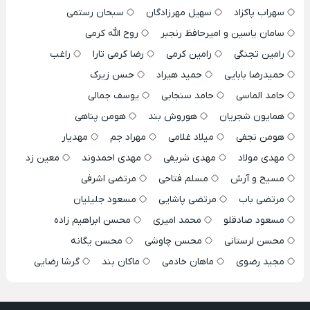
سهراب پاکزاد
سهیل مهرزادگان
سبحان رستمی
سامان یاسین و امیرحافظ رنجبر
روح الله کرمی
رامین تجنگی
رامین کرمی
رضا کرمی تارا
راغب
حمیدرضا بابایی
حمید هیراد
حسن زیرک
حامد الماسی
حامد سنجابی
یوسف جمالی
همایون شجریان
هوروش بند
هومن پناهی
هومن نجفی
میلاد غلامی
مهراد جم
مهدیار
مهدی مولاد
مهدی شریفی
مهدی احمدوند
معین زد
مسیح و آرش
مسلم فتاحی
مرتضی اشرفی
مرتضی باب
مرتضی پاشایی
مسعود جلیلیان
مسعود صادقلو
محمد امیری
محسن ابراهیم زاده
محسن لرستانی
محسن چاوشی
محسن یگانه
مجید رضوی
ماهان خادمی
ماکان بند
گرشا رضایی