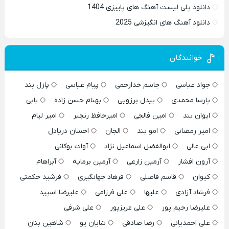
دانلود پلی لیست آهنگ های پاییزی 1404
دانلود آهنگ های انگیزشی 2025
خوانندگان
جواد عباسی
جاسم خدارحمی
پیام عباسی
پازل بند
پارسا محمدی
بیدل برزویی
بهنام حسن زاده
بابی
ایوان بند
امین فالجی
امیرحافظ رنجبر
امیر لیام
امیر رمضانی
امو بند
الجان
احسان دریادل
ابی عالی
ابوالفضل اسماعیل نژاد
آوات بوکانی
آرون افشار
آرمین زارعی
آرمین برمایه
آبراهام
کیوان
قاسم فاضلی
فرهاد جهانگیری
فرشید حکمتی
فرشاد آزادی
علیها
علی فرزامی
علیرضا اسپید
علیرضا رحیم پور
علی عزیزپور
علی شرفی
علی احمدیانی
رضا صادقی
شایان یو
شاهین بنان