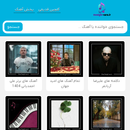
گلچین قدیمی
پخش آهنگ
جستجو
دکلمه های علیرضا
تمام آهنگ های امید
آهنگ های برتر علی
آریانفر
جهان
احمدیانی 1404