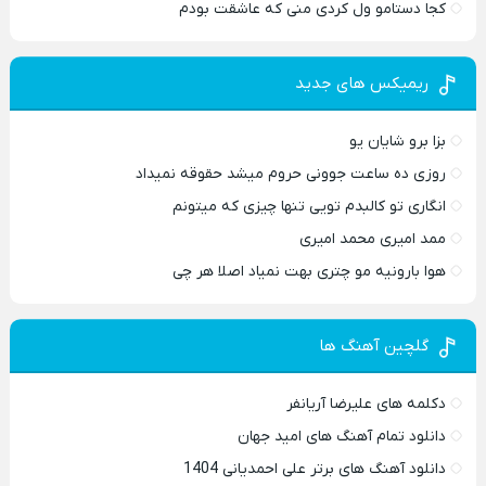
کجا دستامو ول کردی منی که عاشقت بودم
ریمیکس های جدید
بزا برو شایان یو
روزی ده ساعت جوونی حروم میشد حقوقه نمیداد
انگاری تو کالبدم تویی تنها چیزی که میتونم
ممد امیری محمد امیری
هوا بارونیه مو چتری بهت نمیاد اصلا هر چی
گلچین آهنگ ها
دکلمه های علیرضا آریانفر
دانلود تمام آهنگ های امید جهان
دانلود آهنگ های برتر علی احمدیانی 1404