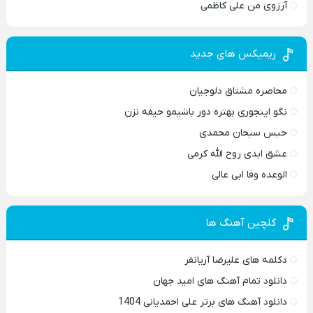
آرزوی من علی کاظمی
ریمیکس های جدید
محاصره مشتاق دلوجیان
نگو اینجوری بهتره دور باشیمو حیفه نزن
حبس سبحان محمدی
عشق ابدی روح الله کرمی
الوعده وفا ابی عالی
گلچین آهنگ ها
دکلمه های علیرضا آریانفر
دانلود تمام آهنگ های امید جهان
دانلود آهنگ های برتر علی احمدیانی 1404