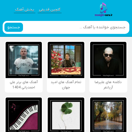
گلچین قدیمی
پخش آهنگ
جستجو
دکلمه های علیرضا
تمام آهنگ های امید
آهنگ های برتر علی
آریانفر
جهان
احمدیانی 1404