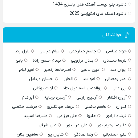
دانلود پلی لیست آهنگ های پاییزی 1404
دانلود آهنگ های انگیزشی 2025
خوانندگان
جواد عباسی
جاسم خدارحمی
پیام عباسی
پازل بند
پارسا محمدی
بیدل برزویی
بهنام حسن زاده
بابی
ایوان بند
امین فالجی
امیرحافظ رنجبر
امیر لیام
امیر رمضانی
امو بند
الجان
احسان دریادل
ابی عالی
ابوالفضل اسماعیل نژاد
آوات بوکانی
آرون افشار
آرمین زارعی
آرمین برمایه
آبراهام
کیوان
قاسم فاضلی
فرهاد جهانگیری
فرشید حکمتی
فرشاد آزادی
علیها
علی فرزامی
علیرضا اسپید
علیرضا رحیم پور
علی عزیزپور
علی شرفی
علی احمدیانی
رضا صادقی
شایان یو
شاهین بنان