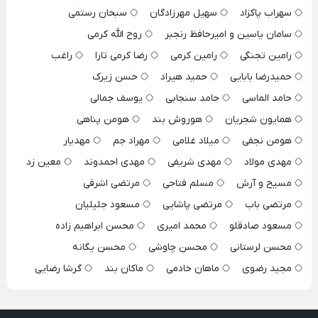
سهراب پاکزاد
سهیل مهرزادگان
سبحان رستمی
سامان یاسین و امیرحافظ رنجبر
روح الله کرمی
رامین تجنگی
رامین کرمی
رضا کرمی تارا
راغب
حمیدرضا بابایی
حمید هیراد
حسن زیرک
حامد الماسی
حامد سنجابی
یوسف جمالی
همایون شجریان
هوروش بند
هومن پناهی
هومن نجفی
میلاد غلامی
مهراد جم
مهدیار
مهدی مولاد
مهدی شریفی
مهدی احمدوند
معین زد
مسیح و آرش
مسلم فتاحی
مرتضی اشرفی
مرتضی باب
مرتضی پاشایی
مسعود جلیلیان
مسعود صادقلو
محمد امیری
محسن ابراهیم زاده
محسن لرستانی
محسن چاوشی
محسن یگانه
مجید رضوی
ماهان خادمی
ماکان بند
گرشا رضایی