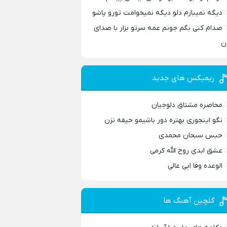
دیگه نمیبازم دلو دیگه نمیخوامت تورو پاشو
صدام کنی بگم جونم عمه سرتو بزار با صدای
ن
ریمیکس های جدید
محاصره مشتاق دلوجیان
نگو اینجوری بهتره دور باشیمو حیفه نزن
حبس سبحان محمدی
عشق ابدی روح الله کرمی
الوعده وفا ابی عالی
گلچین آهنگ ها