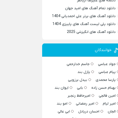
دکلمه های علیرضا آریانفر
دانلود تمام آهنگ های امید جهان
دانلود آهنگ های برتر علی احمدیانی 1404
دانلود پلی لیست آهنگ های پاییزی 1404
دانلود آهنگ های انگیزشی 2025
خوانندگان
جواد عباسی
جاسم خدارحمی
پیام عباسی
پازل بند
پارسا محمدی
بیدل برزویی
بهنام حسن زاده
بابی
ایوان بند
امین فالجی
امیرحافظ رنجبر
امیر لیام
امیر رمضانی
امو بند
الجان
احسان دریادل
ابی عالی