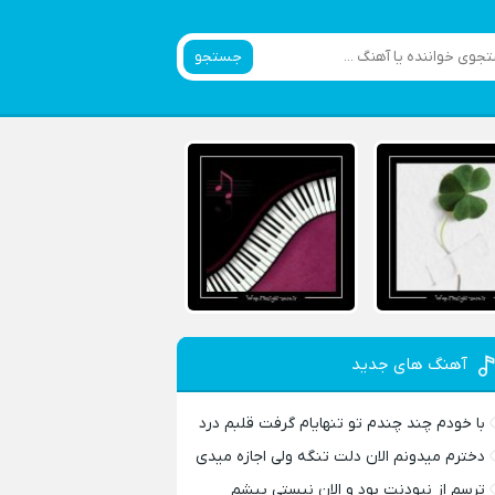
جستجو
آهنگ های جدید
با خودم چند چندم تو تنهایام گرفت قلبم درد
دخترم میدونم الان دلت تنگه ولی اجازه میدی
ترسم از نبودنت بود و الان نیستی پیشم