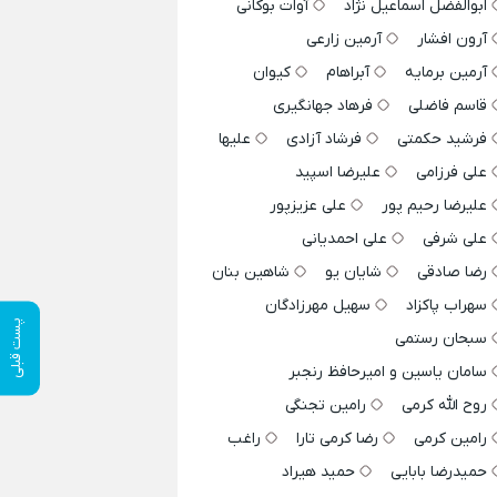
ابوالفضل اسماعیل نژاد
آوات بوکانی
آرون افشار
آرمین زارعی
آرمین برمایه
آبراهام
کیوان
قاسم فاضلی
فرهاد جهانگیری
فرشید حکمتی
فرشاد آزادی
علیها
علی فرزامی
علیرضا اسپید
علیرضا رحیم پور
علی عزیزپور
علی شرفی
علی احمدیانی
رضا صادقی
شایان یو
شاهین بنان
سهراب پاکزاد
سهیل مهرزادگان
پست قبلی
سبحان رستمی
سامان یاسین و امیرحافظ رنجبر
روح الله کرمی
رامین تجنگی
رامین کرمی
رضا کرمی تارا
راغب
حمیدرضا بابایی
حمید هیراد