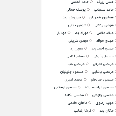
حسن زیرک
حامد الماسی
حامد سنجابی
یوسف جمالی
همایون شجریان
هوروش بند
هومن پناهی
هومن نجفی
میلاد غلامی
مهراد جم
مهدیار
مهدی مولاد
مهدی شریفی
مهدی احمدوند
معین زد
مسیح و آرش
مسلم فتاحی
مرتضی اشرفی
مرتضی باب
مرتضی پاشایی
مسعود جلیلیان
مسعود صادقلو
محمد امیری
محسن ابراهیم زاده
محسن لرستانی
محسن چاوشی
محسن یگانه
مجید رضوی
ماهان خادمی
ماکان بند
گرشا رضایی