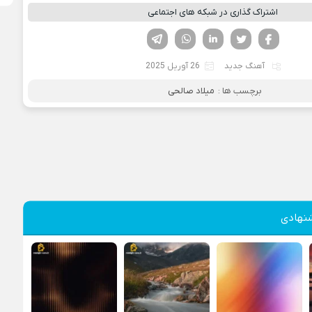
اشتراک گذاری در شبکه های اجتماعی
فیسوک
تویتر
لینکدین
واتساپ
تلگرام
آهنگ جدید
26 آوریل 2025
برچسب ها :
میلاد صالحی
نهادی