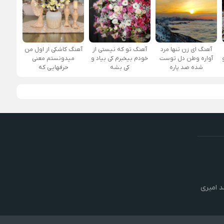
آهنگ ای زن تنها مرد
آهنگ تو که نیستی از
آهنگ کاشکی از اول من
آواره وطن دل توست
خودم بیخبرم کی بیاد و
میدونستم معنی
شده صد پاره
کی بشه
حرفهایی که
 امیری