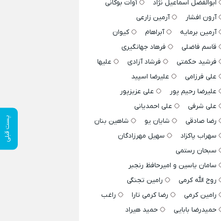
ابوالفضل اسماعیل نژاد
آوات بوکانی
آرون افشار
آرمین زارعی
آرمین برمایه
آبراهام
کیوان
قاسم فاضلی
فرهاد جهانگیری
فرشید حکمتی
فرشاد آزادی
علیها
علی فرزامی
علیرضا اسپید
علیرضا رحیم پور
علی عزیزپور
علی شرفی
علی احمدیانی
پست قبلی
رضا صادقی
شایان یو
شاهین بنان
سهراب پاکزاد
سهیل مهرزادگان
سبحان رستمی
سامان یاسین و امیرحافظ رنجبر
روح الله کرمی
رامین تجنگی
رامین کرمی
رضا کرمی تارا
راغب
حمیدرضا بابایی
حمید هیراد