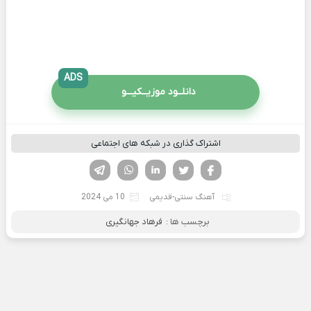
ADS
دانلــود موزیــکیـــو
اشتراک گذاری در شبکه های اجتماعی
فیسوک
تویتر
لینکدین
واتساپ
تلگرام
آهنگ سنتی-قدیمی
10 می 2024
برچسب ها :
فرهاد جهانگیری