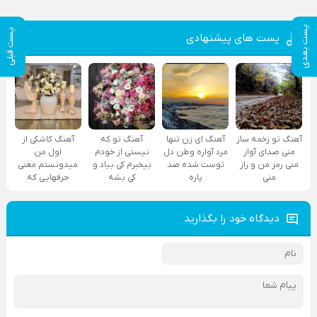
پست بعدی
پست قبلی
پست های پیشنهادی
آهنگ تو زخمه ساز
آهنگ ای زن تنها
آهنگ تو که
آهنگ کاشکی از
منی صدای آواز
مرد آواره وطن دل
نیستی از خودم
اول من
منی رمز من و راز
توست شده صد
بیخبرم کی بیاد و
میدونستم معنی
منی
پاره
کی بشه
حرفهایی که
دیدگاه خود را بگذارید