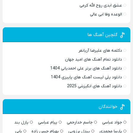
عشق ابدی روح الله کرمی
الوعده وفا ابی عالی
گلچین آهنگ ها
دکلمه های علیرضا آریانفر
دانلود تمام آهنگ های امید جهان
دانلود آهنگ های برتر علی احمدیانی 1404
دانلود پلی لیست آهنگ های پاییزی 1404
دانلود آهنگ های انگیزشی 2025
خوانندگان
جواد عباسی
جاسم خدارحمی
پیام عباسی
پازل بند
پارسا محمدی
بیدل برزویی
بهنام حسن زاده
بابی