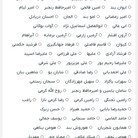
ایوان بند
امین فالجی
امیرحافظ رنجبر
امیر لیام
امیر رمضانی
امو بند
الجان
احسان دریادل
ابی عالی
ابوالفضل اسماعیل نژاد
آوات بوکانی
آرون افشار
آرمین زارعی
آرمین برمایه
آبراهام
کیوان
قاسم فاضلی
فرهاد جهانگیری
فرشید حکمتی
فرشاد آزادی
علیها
علی فرزامی
علیرضا اسپید
علیرضا رحیم پور
علی عزیزپور
علی شرفی
علی احمدیانی
رضا صادقی
شایان یو
شاهین بنان
سهراب پاکزاد
سهیل مهرزادگان
سبحان رستمی
سامان یاسین و امیرحافظ رنجبر
روح الله کرمی
رامین تجنگی
رامین کرمی
رضا کرمی تارا
راغب
حمیدرضا بابایی
حمید هیراد
حسن زیرک
حامد الماسی
حامد سنجابی
یوسف جمالی
همایون شجریان
هوروش بند
هومن پناهی
هومن نجفی
میلاد غلامی
مهراد جم
مهدیار