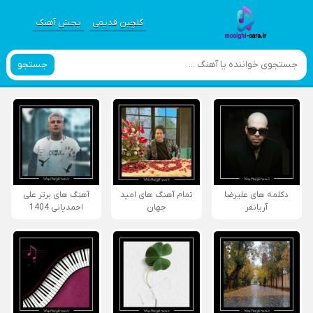
گلچین قدیمی
پخش آهنگ
جستجو
دکلمه های علیرضا
تمام آهنگ های امید
آهنگ های برتر علی
آریانفر
جهان
احمدیانی 1404