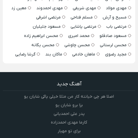
مهدی مولاد
مهدی شریفی
مهدی احمدوند
معین زد
مسیح و آرش
مسلم فتاحی
مرتضی اشرفی
مرتضی باب
مرتضی پاشایی
مسعود جلیلیان
مسعود صادقلو
محمد امیری
محسن ابراهیم زاده
محسن لرستانی
محسن چاوشی
محسن یگانه
مجید رضوی
ماهان خادمی
ماکان بند
گرشا رضایی
آهنگ جدید
اصلا هر چی خیانته کار من مثلا خیلی پاکی شایان یو
بزا برو شایان یو
پدر علی احمدیانی
کارما مهدی احمدزاده
برای تو مهیار