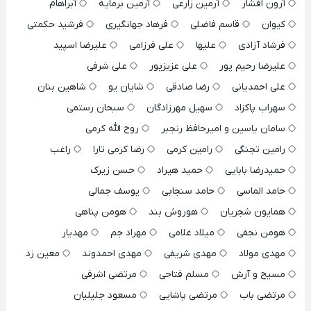
آرون افشار
آرمین زارعی
آرمین برمایه
آبراهام
کیوان
قاسم فاضلی
فرهاد جهانگیری
فرشید حکمتی
فرشاد آزادی
علیها
علی فرزامی
علیرضا اسپید
علیرضا رحیم پور
علی عزیزپور
علی شرفی
علی احمدیانی
رضا صادقی
شایان یو
شاهین بنان
سهراب پاکزاد
سهیل مهرزادگان
سبحان رستمی
سامان یاسین و امیرحافظ رنجبر
روح الله کرمی
رامین تجنگی
رامین کرمی
رضا کرمی تارا
راغب
حمیدرضا بابایی
حمید هیراد
حسن زیرک
حامد الماسی
حامد سنجابی
یوسف جمالی
همایون شجریان
هوروش بند
هومن پناهی
هومن نجفی
میلاد غلامی
مهراد جم
مهدیار
مهدی مولاد
مهدی شریفی
مهدی احمدوند
معین زد
مسیح و آرش
مسلم فتاحی
مرتضی اشرفی
مرتضی باب
مرتضی پاشایی
مسعود جلیلیان