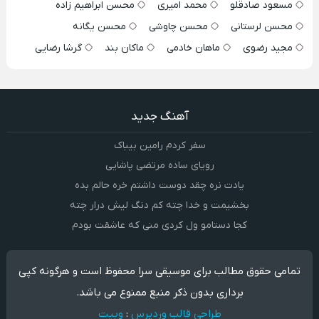
مسعود صادقلو
محمد امیری
محسن ابراهیم زاده
محسن لرستانی
محسن چاوشی
محسن یگانه
مجید رضوی
ماهان خادمی
ماکان بند
گرشا رضایی
آهنگ جدید
سفر کردم رامین بیباک
رویای ساده مرتضی پاشایی
یادت نره چقد دوست داشتم خره حالم بده
بخشیمت و خدا چته کم دنگ لیش درار چته
کجا دستامو ول کردی منی که عاشقت بودم
تمامی حقوق مطالب برای موسیقی سرا محفوظ است و هرگونه کپی
برداری بدون ذکر منبع ممنوع می باشد.
طراحی قالب وردپرس
:
وبیت