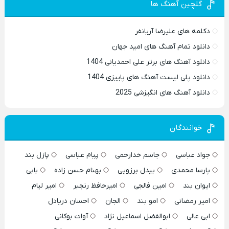
گلچین آهنگ ها
دکلمه های علیرضا آریانفر
دانلود تمام آهنگ های امید جهان
دانلود آهنگ های برتر علی احمدیانی 1404
دانلود پلی لیست آهنگ های پاییزی 1404
دانلود آهنگ های انگیزشی 2025
خوانندگان
جواد عباسی
جاسم خدارحمی
پیام عباسی
پازل بند
پارسا محمدی
بیدل برزویی
بهنام حسن زاده
بابی
ایوان بند
امین فالجی
امیرحافظ رنجبر
امیر لیام
امیر رمضانی
امو بند
الجان
احسان دریادل
ابی عالی
ابوالفضل اسماعیل نژاد
آوات بوکانی