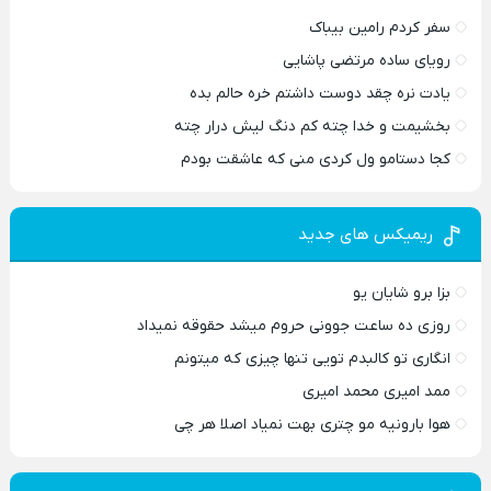
سفر کردم رامین بیباک
رویای ساده مرتضی پاشایی
یادت نره چقد دوست داشتم خره حالم بده
بخشیمت و خدا چته کم دنگ لیش درار چته
کجا دستامو ول کردی منی که عاشقت بودم
ریمیکس های جدید
بزا برو شایان یو
روزی ده ساعت جوونی حروم میشد حقوقه نمیداد
انگاری تو کالبدم تویی تنها چیزی که میتونم
ممد امیری محمد امیری
هوا بارونیه مو چتری بهت نمیاد اصلا هر چی