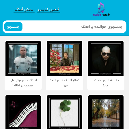
گلچین قدیمی
پخش آهنگ
جستجو
دکلمه های علیرضا
تمام آهنگ های امید
آهنگ های برتر علی
آریانفر
جهان
احمدیانی 1404