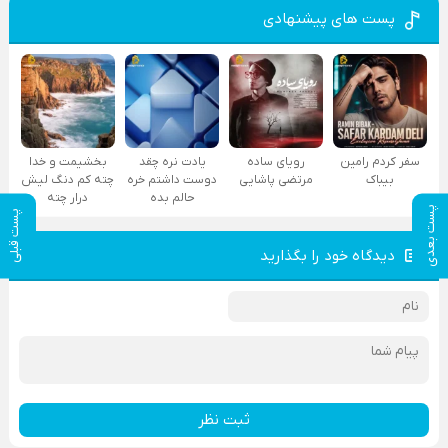
پست های پیشنهادی
سفر کردم رامین
رویای ساده
یادت نره چقد
بخشیمت و خدا
بیباک
مرتضی پاشایی
دوست داشتم خره
چته کم دنگ لیش
حالم بده
درار چته
پست بعدی
پست قبلی
دیدگاه خود را بگذارید
ثبت نظر