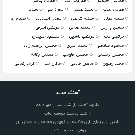
همایون شجریان
هوروش بند
هومن پناهی
هومن نجفی
میلاد غلامی
مهراد جم
مهدیار
مهدی مولاد
مهدی شریفی
مهدی احمدوند
معین زد
مسیح و آرش
مسلم فتاحی
مرتضی اشرفی
مرتضی باب
مرتضی پاشایی
مسعود جلیلیان
مسعود صادقلو
محمد امیری
محسن ابراهیم زاده
محسن لرستانی
محسن چاوشی
محسن یگانه
مجید رضوی
ماهان خادمی
ماکان بند
گرشا رضایی
آهنگ جدید
دانلود آهنگ باز شب شد از مهراد جم
از شب بپرسید یوسف زمانی
یادتن اون زمان بازی ماکرده تو کوچون محلمون با صدای زن
روانی مسعود بیژندی