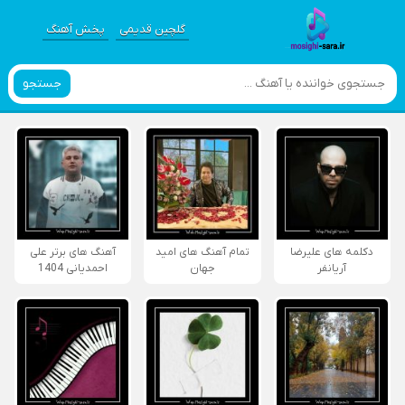
گلچین قدیمی
پخش آهنگ
جستجو
دکلمه های علیرضا
تمام آهنگ های امید
آهنگ های برتر علی
آریانفر
جهان
احمدیانی 1404