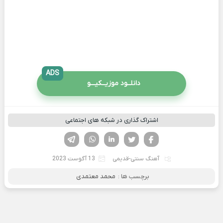
ADS
دانلــود موزیــکیـــو
اشتراک گذاری در شبکه های اجتماعی
فیسوک
تویتر
لینکدین
واتساپ
تلگرام
آهنگ سنتی-قدیمی
13 آگوست 2023
برچسب ها :
محمد معتمدی