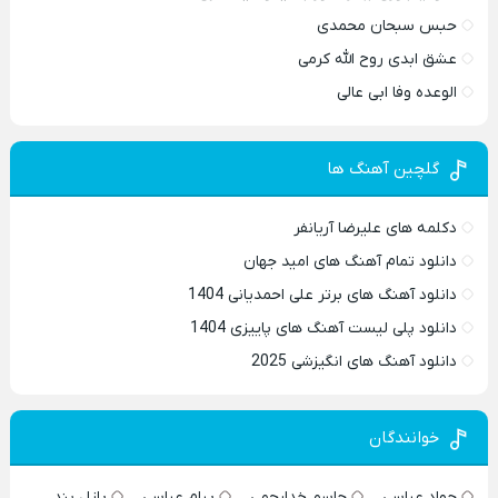
حبس سبحان محمدی
عشق ابدی روح الله کرمی
الوعده وفا ابی عالی
گلچین آهنگ ها
دکلمه های علیرضا آریانفر
دانلود تمام آهنگ های امید جهان
دانلود آهنگ های برتر علی احمدیانی 1404
دانلود پلی لیست آهنگ های پاییزی 1404
دانلود آهنگ های انگیزشی 2025
خوانندگان
جواد عباسی
جاسم خدارحمی
پیام عباسی
پازل بند