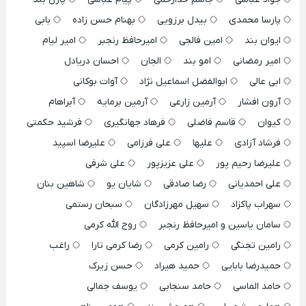
پارسا محمدی
بیدل برزویی
بهنام حسن زاده
بابی
ایوان بند
امین فالجی
امیرحافظ رنجبر
امیر لیام
امیر رمضانی
امو بند
الجان
احسان دریادل
ابی عالی
ابوالفضل اسماعیل نژاد
آوات بوکانی
آرون افشار
آرمین زارعی
آرمین برمایه
آبراهام
کیوان
قاسم فاضلی
فرهاد جهانگیری
فرشید حکمتی
فرشاد آزادی
علیها
علی فرزامی
علیرضا اسپید
علیرضا رحیم پور
علی عزیزپور
علی شرفی
علی احمدیانی
رضا صادقی
شایان یو
شاهین بنان
سهراب پاکزاد
سهیل مهرزادگان
سبحان رستمی
سامان یاسین و امیرحافظ رنجبر
روح الله کرمی
رامین تجنگی
رامین کرمی
رضا کرمی تارا
راغب
حمیدرضا بابایی
حمید هیراد
حسن زیرک
حامد الماسی
حامد سنجابی
یوسف جمالی