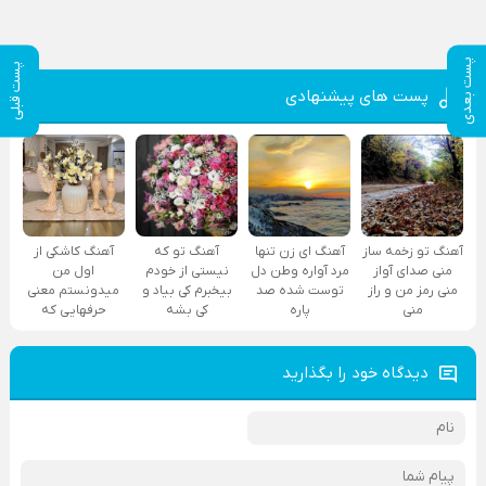
پست بعدی
پست قبلی
پست های پیشنهادی
آهنگ تو زخمه ساز
آهنگ ای زن تنها
آهنگ تو که
آهنگ کاشکی از
منی صدای آواز
مرد آواره وطن دل
نیستی از خودم
اول من
منی رمز من و راز
توست شده صد
بیخبرم کی بیاد و
میدونستم معنی
منی
پاره
کی بشه
حرفهایی که
دیدگاه خود را بگذارید