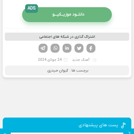
ADS
دانلــود موزیــکیـــو
اشتراک گذاری در شبکه های اجتماعی
فیسوک
تویتر
لینکدین
واتساپ
تلگرام
آهنگ جدید
24 جولای 2024
برچسب ها :
کیوان حیدری
پست های پیشنهادی