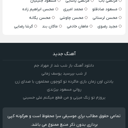
مرتضی باب
مرتضی پاشایی
مسعود جلیلیان
مسعود صادقلو
محمد امیری
محسن ابراهیم زاده
محسن لرستانی
محسن چاوشی
محسن یگانه
مجید رضوی
ماهان خادمی
ماکان بند
گرشا رضایی
آهنگ جدید
دانلود آهنگ باز شب شد از مهراد جم
از شب بپرسید یوسف زمانی
یادتن اون زمان بازی ماکرده تو کوچون محلمون با صدای زن
روانی مسعود بیژندی
یروزم تو زنگ میزنی و من قطع میکنم علی حسینی
تمامی حقوق مطالب برای موسیقی سرا محفوظ است و هرگونه کپی
برداری بدون ذکر منبع ممنوع می باشد.