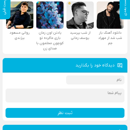
پست بعدی
پست قبلی
دانلود آهنگ باز
از شب بپرسید
یادتن اون زمان
روانی مسعود
شب شد از مهراد
یوسف زمانی
بازی ماکرده تو
بیژندی
جم
کوچون محلمون با
صدای زن
دیدگاه خود را بگذارید
ثبت نظر