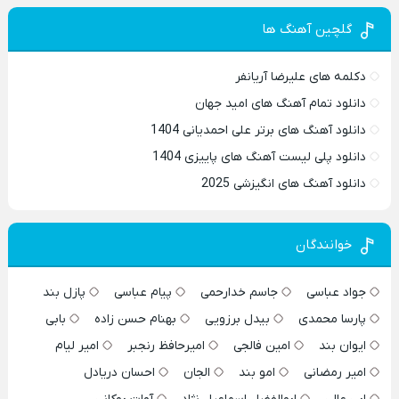
گلچین آهنگ ها
دکلمه های علیرضا آریانفر
دانلود تمام آهنگ های امید جهان
دانلود آهنگ های برتر علی احمدیانی 1404
دانلود پلی لیست آهنگ های پاییزی 1404
دانلود آهنگ های انگیزشی 2025
خوانندگان
جواد عباسی
جاسم خدارحمی
پیام عباسی
پازل بند
پارسا محمدی
بیدل برزویی
بهنام حسن زاده
بابی
ایوان بند
امین فالجی
امیرحافظ رنجبر
امیر لیام
امیر رمضانی
امو بند
الجان
احسان دریادل