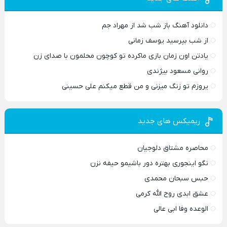
دانلود آهنگ باز شب شد از مهراد جم
از شب بپرسید یوسف زمانی
یادتن اون زمان بازی ماکرده تو کوچون محلمون با صدای زن
روانی مسعود بیژندی
یروزم تو زنگ میزنی و من قطع میکنم علی حسینی
ریمیکس های جدید
محاصره مشتاق دلوجیان
نگو اینجوری بهتره دور باشیمو حیفه نزن
حبس سبحان محمدی
عشق ابدی روح الله کرمی
الوعده وفا ابی عالی