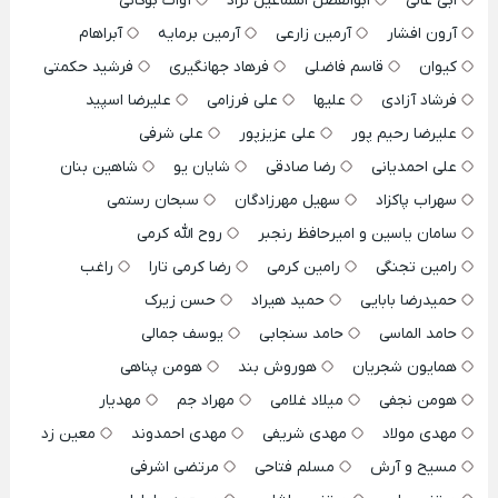
ابی عالی
ابوالفضل اسماعیل نژاد
آوات بوکانی
آرون افشار
آرمین زارعی
آرمین برمایه
آبراهام
کیوان
قاسم فاضلی
فرهاد جهانگیری
فرشید حکمتی
فرشاد آزادی
علیها
علی فرزامی
علیرضا اسپید
علیرضا رحیم پور
علی عزیزپور
علی شرفی
علی احمدیانی
رضا صادقی
شایان یو
شاهین بنان
سهراب پاکزاد
سهیل مهرزادگان
سبحان رستمی
سامان یاسین و امیرحافظ رنجبر
روح الله کرمی
رامین تجنگی
رامین کرمی
رضا کرمی تارا
راغب
حمیدرضا بابایی
حمید هیراد
حسن زیرک
حامد الماسی
حامد سنجابی
یوسف جمالی
همایون شجریان
هوروش بند
هومن پناهی
هومن نجفی
میلاد غلامی
مهراد جم
مهدیار
مهدی مولاد
مهدی شریفی
مهدی احمدوند
معین زد
مسیح و آرش
مسلم فتاحی
مرتضی اشرفی