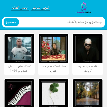
گلچین قدیمی
پخش آهنگ
جستجو
دکلمه های علیرضا
تمام آهنگ های امید
آهنگ های برتر علی
آریانفر
جهان
احمدیانی 1404