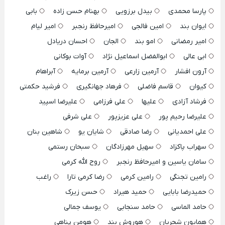
پارسا محمدی
بیدل برزویی
بهنام حسن زاده
بابی
ایوان بند
امین فالجی
امیرحافظ رنجبر
امیر لیام
امیر رمضانی
امو بند
الجان
احسان دریادل
ابی عالی
ابوالفضل اسماعیل نژاد
آوات بوکانی
آرون افشار
آرمین زارعی
آرمین برمایه
آبراهام
کیوان
قاسم فاضلی
فرهاد جهانگیری
فرشید حکمتی
فرشاد آزادی
علیها
علی فرزامی
علیرضا اسپید
علیرضا رحیم پور
علی عزیزپور
علی شرفی
علی احمدیانی
رضا صادقی
شایان یو
شاهین بنان
سهراب پاکزاد
سهیل مهرزادگان
سبحان رستمی
سامان یاسین و امیرحافظ رنجبر
روح الله کرمی
رامین تجنگی
رامین کرمی
رضا کرمی تارا
راغب
حمیدرضا بابایی
حمید هیراد
حسن زیرک
حامد الماسی
حامد سنجابی
یوسف جمالی
همایون شجریان
هوروش بند
هومن پناهی