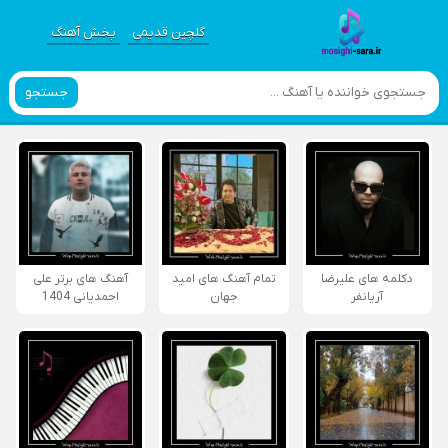
گلچین قدیمی
پخش آهنگ
جستجو
دکلمه های علیرضا
تمام آهنگ های امید
آهنگ های برتر علی
آریانفر
جهان
احمدیانی 1404