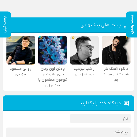
پست بعدی
پست قبلی
پست های پیشنهادی
دانلود آهنگ باز
از شب بپرسید
یادتن اون زمان
روانی مسعود
شب شد از مهراد
یوسف زمانی
بازی ماکرده تو
بیژندی
جم
کوچون محلمون با
صدای زن
دیدگاه خود را بگذارید