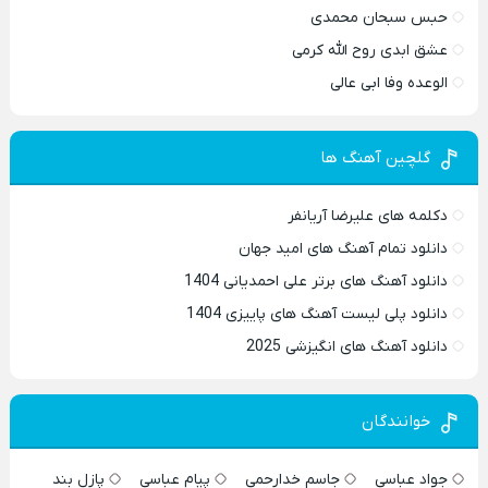
حبس سبحان محمدی
عشق ابدی روح الله کرمی
الوعده وفا ابی عالی
گلچین آهنگ ها
دکلمه های علیرضا آریانفر
دانلود تمام آهنگ های امید جهان
دانلود آهنگ های برتر علی احمدیانی 1404
دانلود پلی لیست آهنگ های پاییزی 1404
دانلود آهنگ های انگیزشی 2025
خوانندگان
جواد عباسی
جاسم خدارحمی
پیام عباسی
پازل بند