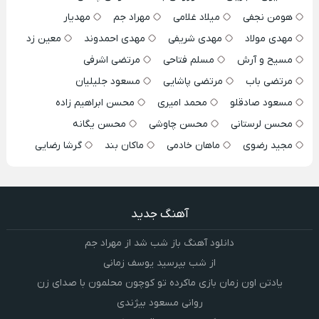
هومن نجفی
میلاد غلامی
مهراد جم
مهدیار
مهدی مولاد
مهدی شریفی
مهدی احمدوند
معین زد
مسیح و آرش
مسلم فتاحی
مرتضی اشرفی
مرتضی باب
مرتضی پاشایی
مسعود جلیلیان
مسعود صادقلو
محمد امیری
محسن ابراهیم زاده
محسن لرستانی
محسن چاوشی
محسن یگانه
مجید رضوی
ماهان خادمی
ماکان بند
گرشا رضایی
آهنگ جدید
دانلود آهنگ باز شب شد از مهراد جم
از شب بپرسید یوسف زمانی
یادتن اون زمان بازی ماکرده تو کوچون محلمون با صدای زن
روانی مسعود بیژندی