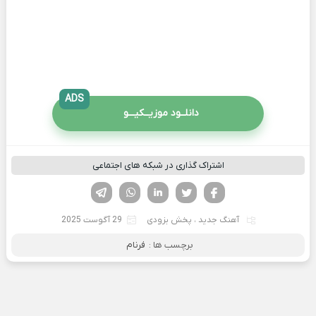
ADS
دانلــود موزیــکیـــو
اشتراک گذاری در شبکه های اجتماعی
فیسوک
تویتر
لینکدین
واتساپ
تلگرام
آهنگ جدید
،
پخش بزودی
29 آگوست 2025
برچسب ها :
فرنام