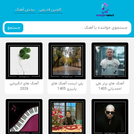
گلچین قدیمی
پخش آهنگ
جستجو
آهنگ های برتر علی
پلی لیست آهنگ های
آهنگ های انگیزشی
احمدیانی 1405
پاییزی 1405
2026