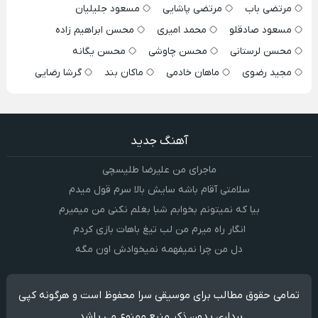
مرتضی باب
مرتضی پاشایی
مسعود جلیلیان
مسعود صادقلو
محمد امیری
محسن ابراهیم زاده
محسن لرستانی
محسن چاوشی
محسن یگانه
مجید رضوی
ماهان خادمی
ماکان بند
گرشا رضایی
آهنگ جدید
ماجرای من علیرضا طلیسچی
سلامتی آقام باشه سایش بالا سرم قول میدم
بیا که نمیتونم بخوابم شبا بغلم نکنی من میمیرم
انگار راه میرم من لب تیغ باهات بازی کردم
دل من چرا نمیفهمه نمیخوادش اون مگه
تمامی حقوق مطالب برای موسیقی سرا محفوظ است و هرگونه کپی
برداری بدون ذکر منبع ممنوع می باشد.