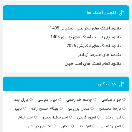
گلچین آهنگ ها
دانلود آهنگ های برتر علی احمدیانی 1405
دانلود پلی لیست آهنگ های پاییزی 1405
دانلود آهنگ های انگیزشی 2026
دکلمه های علیرضا آریانفر
دانلود تمام آهنگ های امید جهان
خوانندگان
جواد عباسی
جاسم خدارحمی
پیام عباسی
پازل بند
پارسا محمدی
بیدل برزویی
بهنام حسن زاده
بابی
ایوان بند
امین فالجی
امیرحافظ رنجبر
امیر لیام
امیر رمضانی
امو بند
الجان
احسان دریادل