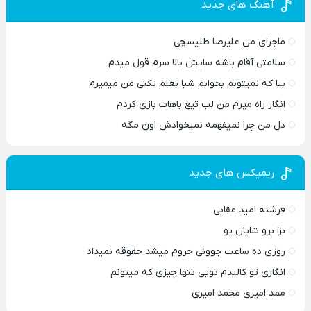
آهنگ های جدید
ماجرای من علیرضا طلیسچی
سلامتی آقام باشه سایش بالا سرم قول میدم
بیا که نمیتونم بخوابم شبا بغلم نکنی من میمیرم
انگار راه میرم من لب تیغ باهات بازی کردم
دل من چرا نمیفهمه نمیخوادش اون مگه
ریمیکس های جدید
فرشته امید عقابی
بزا برو شایان یو
روزی ده ساعت جوونی حروم میشد حقوقه نمیداد
انگاری تو کالبدم تویی تنها چیزی که میتونم
ممد امیری محمد امیری