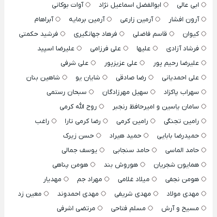
ابی عالی
ابوالفضل اسماعیل نژاد
آوات بوکانی
آرون افشار
آرمین زارعی
آرمین برمایه
آبراهام
کیوان
قاسم فاضلی
فرهاد جهانگیری
فرشید حکمتی
فرشاد آزادی
علیها
علی فرزامی
علیرضا اسپید
علیرضا رحیم پور
علی عزیزپور
علی شرفی
علی احمدیانی
رضا صادقی
شایان یو
شاهین بنان
سهراب پاکزاد
سهیل مهرزادگان
سبحان رستمی
سامان یاسین و امیرحافظ رنجبر
روح الله کرمی
رامین تجنگی
رامین کرمی
رضا کرمی تارا
راغب
حمیدرضا بابایی
حمید هیراد
حسن زیرک
حامد الماسی
حامد سنجابی
یوسف جمالی
همایون شجریان
هوروش بند
هومن پناهی
هومن نجفی
میلاد غلامی
مهراد جم
مهدیار
مهدی مولاد
مهدی شریفی
مهدی احمدوند
معین زد
مسیح و آرش
مسلم فتاحی
مرتضی اشرفی