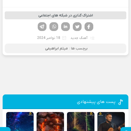
اشتراک گذاری در شبکه های اجتماعی
فیسوک
تویتر
لینکدین
واتساپ
تلگرام
آهنگ جدید
18 نوامبر 2024
برچسب ها :
میثم ابراهیمی
پست های پیشنهادی