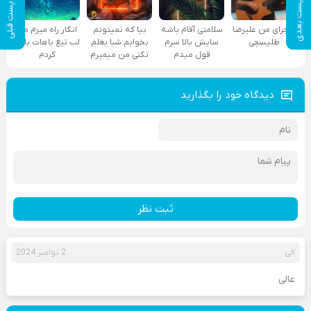
پست بعدی
پست قبلی
ماجرای من علیرضا
سلامتی آقام باشه
بیا که نمیتونم
انگار راه میرم من
طلیسچی
سایش بالا سرم
بخوابم شبا بغلم
لب تیغ باهات بازی
قول میدم
نکنی من میمیرم
کردم
دیدگاه خود را بگذارید
ثبت نظر
الی
2 نوامبر 2024
عالی