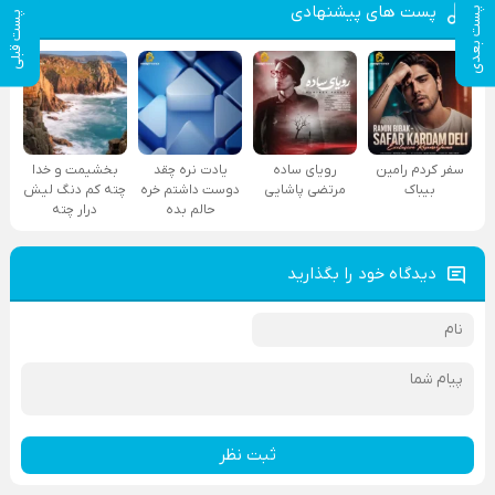
پست های پیشنهادی
پست بعدی
پست قبلی
سفر کردم رامین
رویای ساده
یادت نره چقد
بخشیمت و خدا
بیباک
مرتضی پاشایی
دوست داشتم خره
چته کم دنگ لیش
حالم بده
درار چته
دیدگاه خود را بگذارید
ثبت نظر