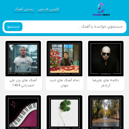
گلچین قدیمی
پخش آهنگ
جستجو
دکلمه های علیرضا
تمام آهنگ های امید
آهنگ های برتر علی
آریانفر
جهان
احمدیانی 1404