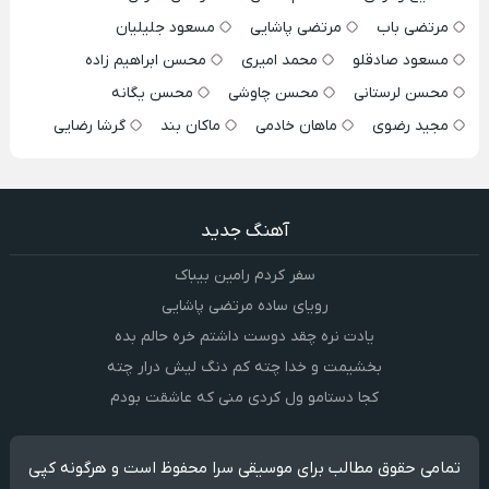
مرتضی باب
مرتضی پاشایی
مسعود جلیلیان
مسعود صادقلو
محمد امیری
محسن ابراهیم زاده
محسن لرستانی
محسن چاوشی
محسن یگانه
مجید رضوی
ماهان خادمی
ماکان بند
گرشا رضایی
آهنگ جدید
سفر کردم رامین بیباک
رویای ساده مرتضی پاشایی
یادت نره چقد دوست داشتم خره حالم بده
بخشیمت و خدا چته کم دنگ لیش درار چته
کجا دستامو ول کردی منی که عاشقت بودم
تمامی حقوق مطالب برای موسیقی سرا محفوظ است و هرگونه کپی