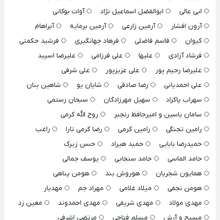
ابی عالی
ابوالفضل اسماعیل نژاد
آوات بوکانی
آرون افشار
آرمین زارعی
آرمین برمایه
آبراهام
کیوان
قاسم فاضلی
فرهاد جهانگیری
فرشید حکمتی
فرشاد آزادی
علیها
علی فرزامی
علیرضا اسپید
علیرضا رحیم پور
علی عزیزپور
علی شرفی
علی احمدیانی
رضا صادقی
شایان یو
شاهین بنان
سهراب پاکزاد
سهیل مهرزادگان
سبحان رستمی
سامان یاسین و امیرحافظ رنجبر
روح الله کرمی
رامین تجنگی
رامین کرمی
رضا کرمی تارا
راغب
حمیدرضا بابایی
حمید هیراد
حسن زیرک
حامد الماسی
حامد سنجابی
یوسف جمالی
همایون شجریان
هوروش بند
هومن پناهی
هومن نجفی
میلاد غلامی
مهراد جم
مهدیار
مهدی مولاد
مهدی شریفی
مهدی احمدوند
معین زد
مسیح و آرش
مسلم فتاحی
مرتضی اشرفی