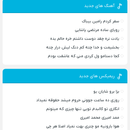
آهنگ های جدید
سفر کردم رامین بیباک
رویای ساده مرتضی پاشایی
یادت نره چقد دوست داشتم خره حالم بده
بخشیمت و خدا چته کم دنگ لیش درار چته
کجا دستامو ول کردی منی که عاشقت بودم
ریمیکس های جدید
بزا برو شایان یو
روزی ده ساعت جوونی حروم میشد حقوقه نمیداد
انگاری تو کالبدم تویی تنها چیزی که میتونم
ممد امیری محمد امیری
هوا بارونیه مو چتری بهت نمیاد اصلا هر چی