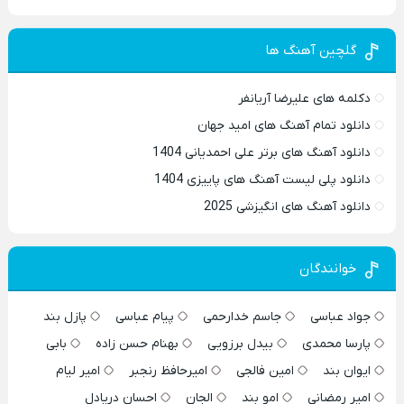
گلچین آهنگ ها
دکلمه های علیرضا آریانفر
دانلود تمام آهنگ های امید جهان
دانلود آهنگ های برتر علی احمدیانی 1404
دانلود پلی لیست آهنگ های پاییزی 1404
دانلود آهنگ های انگیزشی 2025
خوانندگان
جواد عباسی
جاسم خدارحمی
پیام عباسی
پازل بند
پارسا محمدی
بیدل برزویی
بهنام حسن زاده
بابی
ایوان بند
امین فالجی
امیرحافظ رنجبر
امیر لیام
امیر رمضانی
امو بند
الجان
احسان دریادل