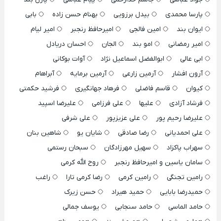
پارسا محمدی
بیدل برزویی
بهنام حسن زاده
بابی
ایوان بند
امین فالجی
امیرحافظ رنجبر
امیر لیام
امیر رمضانی
امو بند
الجان
احسان دریادل
ابی عالی
ابوالفضل اسماعیل نژاد
آوات بوکانی
آرون افشار
آرمین زارعی
آرمین برمایه
آبراهام
کیوان
قاسم فاضلی
فرهاد جهانگیری
فرشید حکمتی
فرشاد آزادی
علیها
علی فرزامی
علیرضا اسپید
علیرضا رحیم پور
علی عزیزپور
علی شرفی
علی احمدیانی
رضا صادقی
شایان یو
شاهین بنان
سهراب پاکزاد
سهیل مهرزادگان
سبحان رستمی
سامان یاسین و امیرحافظ رنجبر
روح الله کرمی
رامین تجنگی
رامین کرمی
رضا کرمی تارا
راغب
حمیدرضا بابایی
حمید هیراد
حسن زیرک
حامد الماسی
حامد سنجابی
یوسف جمالی