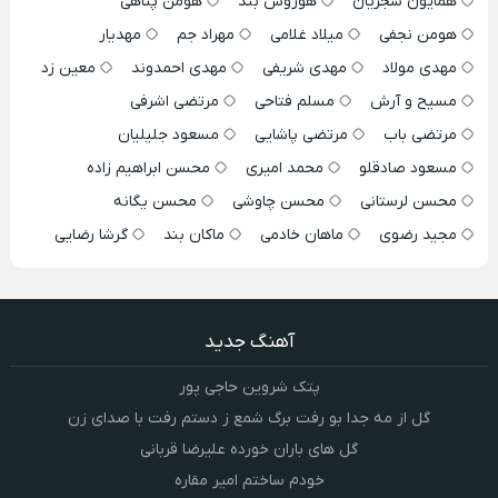
همایون شجریان
هوروش بند
هومن پناهی
هومن نجفی
میلاد غلامی
مهراد جم
مهدیار
مهدی مولاد
مهدی شریفی
مهدی احمدوند
معین زد
مسیح و آرش
مسلم فتاحی
مرتضی اشرفی
مرتضی باب
مرتضی پاشایی
مسعود جلیلیان
مسعود صادقلو
محمد امیری
محسن ابراهیم زاده
محسن لرستانی
محسن چاوشی
محسن یگانه
مجید رضوی
ماهان خادمی
ماکان بند
گرشا رضایی
آهنگ جدید
پتک شروین حاجی پور
گل از مه جدا بو رفت برگ شمع ز دستم رفت با صدای زن
گل های باران خورده علیرضا قربانی
خودم ساختم امیر مقاره