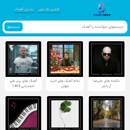
گلچین قدیمی
پخش آهنگ
جستجو
دکلمه های علیرضا
تمام آهنگ های امید
آهنگ های برتر علی
آریانفر
جهان
احمدیانی 1404