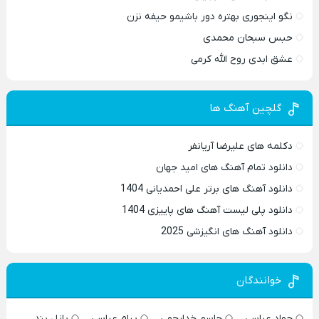
نگو اینجوری بهتره دور باشیمو حیفه نزن
حبس سبحان محمدی
عشق ابدی روح الله کرمی
گلچین آهنگ ها
دکلمه های علیرضا آریانفر
دانلود تمام آهنگ های امید جهان
دانلود آهنگ های برتر علی احمدیانی 1404
دانلود پلی لیست آهنگ های پاییزی 1404
دانلود آهنگ های انگیزشی 2025
خوانندگان
جواد عباسی
جاسم خدارحمی
پیام عباسی
پازل بند