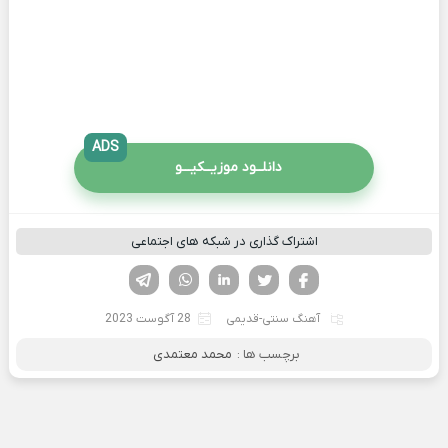
ADS
دانلــود موزیــکیـــو
اشتراک گذاری در شبکه های اجتماعی
فیسوک
تویتر
لینکدین
واتساپ
تلگرام
آهنگ سنتی-قدیمی
28 آگوست 2023
برچسب ها :
محمد معتمدی