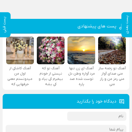
پست بعدی
پست قبلی
پست های پیشنهادی
آهنگ تو زخمه ساز
آهنگ ای زن تنها
آهنگ تو که
آهنگ کاشکی از
منی صدای آواز
مرد آواره وطن دل
نیستی از خودم
اول من
منی رمز من و راز
توست شده صد
بیخبرم کی بیاد و
میدونستم معنی
منی
پاره
کی بشه
حرفهایی که
دیدگاه خود را بگذارید