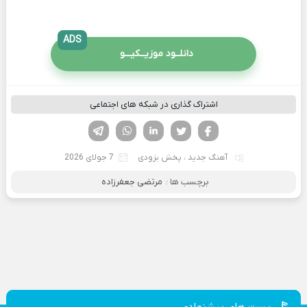
ADS
دانلــود موزیــکیـــو
اشتراک گذاری در شبکه های اجتماعی
فیسوک
تویتر
لینکدین
واتساپ
تلگرام
آهنگ جدید
،
پخش بزودی
7 جولای 2026
برچسب ها :
مرتضی جعفرزاده
پست های پیشنهادی