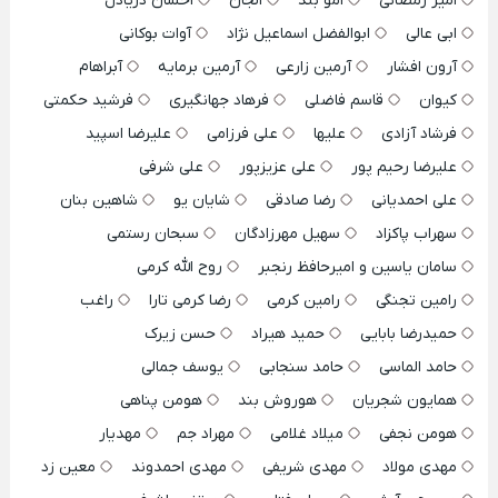
امیر رمضانی
امو بند
الجان
احسان دریادل
ابی عالی
ابوالفضل اسماعیل نژاد
آوات بوکانی
آرون افشار
آرمین زارعی
آرمین برمایه
آبراهام
کیوان
قاسم فاضلی
فرهاد جهانگیری
فرشید حکمتی
فرشاد آزادی
علیها
علی فرزامی
علیرضا اسپید
علیرضا رحیم پور
علی عزیزپور
علی شرفی
علی احمدیانی
رضا صادقی
شایان یو
شاهین بنان
سهراب پاکزاد
سهیل مهرزادگان
سبحان رستمی
سامان یاسین و امیرحافظ رنجبر
روح الله کرمی
رامین تجنگی
رامین کرمی
رضا کرمی تارا
راغب
حمیدرضا بابایی
حمید هیراد
حسن زیرک
حامد الماسی
حامد سنجابی
یوسف جمالی
همایون شجریان
هوروش بند
هومن پناهی
هومن نجفی
میلاد غلامی
مهراد جم
مهدیار
مهدی مولاد
مهدی شریفی
مهدی احمدوند
معین زد