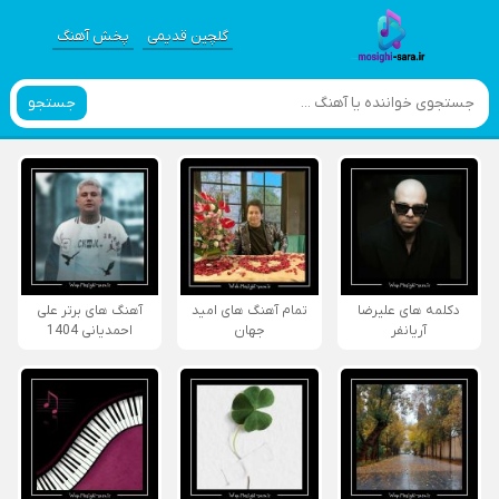
گلچین قدیمی
پخش آهنگ
جستجو
دکلمه های علیرضا
تمام آهنگ های امید
آهنگ های برتر علی
آریانفر
جهان
احمدیانی 1404