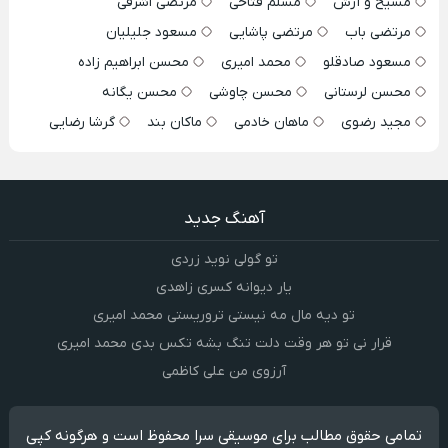
مسیح و آرش
مسلم فتاحی
مرتضی اشرفی
مرتضی باب
مرتضی پاشایی
مسعود جلیلیان
مسعود صادقلو
محمد امیری
محسن ابراهیم زاده
محسن لرستانی
محسن چاوشی
محسن یگانه
مجید رضوی
ماهان خادمی
ماکان بند
گرشا رضایی
آهنگ جدید
تو گولی نوید زردی
یار دیوانه کسری زاهدی
تو دیه مال مه نیستی تروریستی محمد امیری
قرار نی تو هر وقت دلت تنگ بشه تکس بدی محمد امیری
آرزوی من علی کاظمی
تمامی حقوق مطالب برای موسیقی سرا محفوظ است و هرگونه کپی