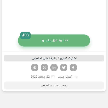
ADS
دانلــود موزیــکیـــو
اشتراک گذاری در شبکه های اجتماعی
فیسوک
تویتر
لینکدین
واتساپ
تلگرام
آهنگ جدید
22 جولای 2026
برچسب ها :
عرشیاس