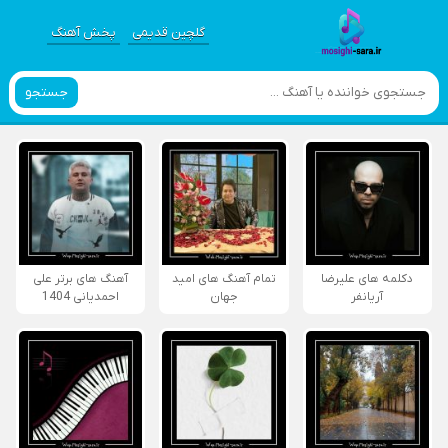
گلچین قدیمی
پخش آهنگ
جستجو
دکلمه های علیرضا
تمام آهنگ های امید
آهنگ های برتر علی
آریانفر
جهان
احمدیانی 1404