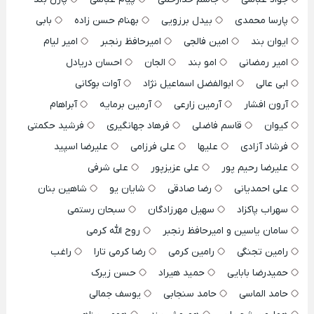
پارسا محمدی
بیدل برزویی
بهنام حسن زاده
بابی
ایوان بند
امین فالجی
امیرحافظ رنجبر
امیر لیام
امیر رمضانی
امو بند
الجان
احسان دریادل
ابی عالی
ابوالفضل اسماعیل نژاد
آوات بوکانی
آرون افشار
آرمین زارعی
آرمین برمایه
آبراهام
کیوان
قاسم فاضلی
فرهاد جهانگیری
فرشید حکمتی
فرشاد آزادی
علیها
علی فرزامی
علیرضا اسپید
علیرضا رحیم پور
علی عزیزپور
علی شرفی
علی احمدیانی
رضا صادقی
شایان یو
شاهین بنان
سهراب پاکزاد
سهیل مهرزادگان
سبحان رستمی
سامان یاسین و امیرحافظ رنجبر
روح الله کرمی
رامین تجنگی
رامین کرمی
رضا کرمی تارا
راغب
حمیدرضا بابایی
حمید هیراد
حسن زیرک
حامد الماسی
حامد سنجابی
یوسف جمالی