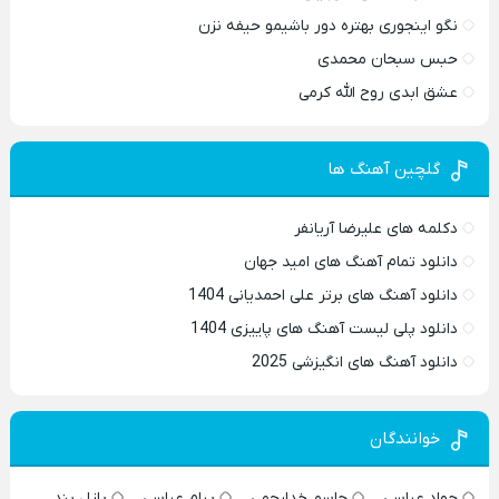
نگو اینجوری بهتره دور باشیمو حیفه نزن
حبس سبحان محمدی
عشق ابدی روح الله کرمی
گلچین آهنگ ها
دکلمه های علیرضا آریانفر
دانلود تمام آهنگ های امید جهان
دانلود آهنگ های برتر علی احمدیانی 1404
دانلود پلی لیست آهنگ های پاییزی 1404
دانلود آهنگ های انگیزشی 2025
خوانندگان
جواد عباسی
جاسم خدارحمی
پیام عباسی
پازل بند