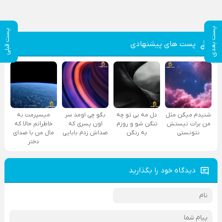
پست بعدی
پست قبلی
پست های پیشنهادی
شنیدم میگن مثل
دل مه بی تو چه
بگو چی اومد سر
میسپرمت به
من برات نیستش
تنگن شو و روزم
اون پسری که
خاطراتم حالا که
نتونستی
یه رنگن
صداش زدم بابایی
مال من با صدای
دختر
دیدگاه خود را بگذارید