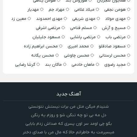
همایون شجریان
هوروش بند
هومن پناهی
هومن نجفی
میلاد غلامی
مهراد جم
مهدیار
مهدی مولاد
مهدی شریفی
مهدی احمدوند
معین زد
مسیح و آرش
مسلم فتاحی
مرتضی اشرفی
مرتضی باب
مرتضی پاشایی
مسعود جلیلیان
مسعود صادقلو
محمد امیری
محسن ابراهیم زاده
محسن لرستانی
محسن چاوشی
محسن یگانه
مجید رضوی
ماهان خادمی
ماکان بند
گرشا رضایی
آهنگ جدید
شنیدم میگن مثل من برات نیستش نتونستی
دل مه بی تو چه تنگن شو و روزم یه رنگن
بگو چی اومد سر اون پسری که صداش زدم بابایی
میسپرمت به خاطراتم حالا که مال من با صدای دختر