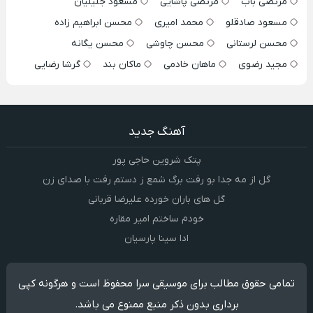
مرتضی باب
مرتضی پاشایی
مسعود جلیلیان
مسعود صادقلو
محمد امیری
محسن ابراهیم زاده
محسن لرستانی
محسن چاوشی
محسن یگانه
مجید رضوی
ماهان خادمی
ماکان بند
گرشا رضایی
آهنگ جدید
پتک شروین حاجی پور
گل از مه جدا بو رفت برگ شمع ز دستم رفت با صدای زن
گل های باران خورده علیرضا قربانی
خودم ساختم امیر مقاره
ادا سینا پارسیان
تمامی حقوق مطالب برای موسیقی سرا محفوظ است و هرگونه کپی
برداری بدون ذکر منبع ممنوع می باشد.