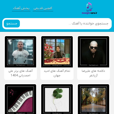
گلچین قدیمی
پخش آهنگ
جستجو
دکلمه های علیرضا
تمام آهنگ های امید
آهنگ های برتر علی
آریانفر
جهان
احمدیانی 1404