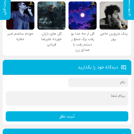
پست بعدی
پست قبلی
پتک شروین حاجی
گل از مه جدا بو
گل های باران
خودم ساختم امیر
پور
رفت برگ شمع ز
خورده علیرضا
مقاره
دستم رفت با
قربانی
صدای زن
دیدگاه خود را بگذارید
ثبت نظر