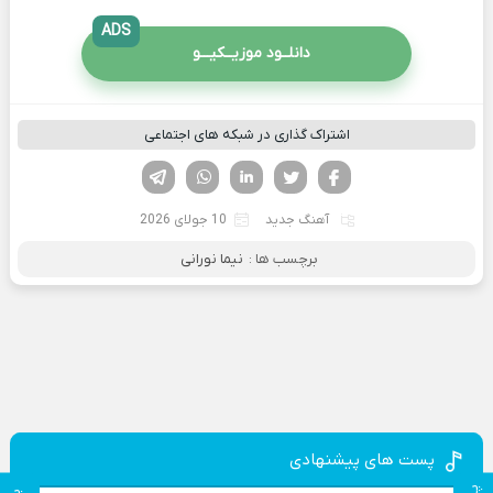
ADS
دانلــود موزیــکیـــو
اشتراک گذاری در شبکه های اجتماعی
فیسوک
تویتر
لینکدین
واتساپ
تلگرام
آهنگ جدید
10 جولای 2026
برچسب ها :
نیما نورانی
پست های پیشنهادی