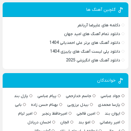
گلچین آهنگ ها
دکلمه های علیرضا آریانفر
دانلود تمام آهنگ های امید جهان
دانلود آهنگ های برتر علی احمدیانی 1404
دانلود پلی لیست آهنگ های پاییزی 1404
دانلود آهنگ های انگیزشی 2025
خوانندگان
جواد عباسی
جاسم خدارحمی
پیام عباسی
پازل بند
پارسا محمدی
بیدل برزویی
بهنام حسن زاده
بابی
ایوان بند
امین فالجی
امیرحافظ رنجبر
امیر لیام
امیر رمضانی
امو بند
الجان
احسان دریادل