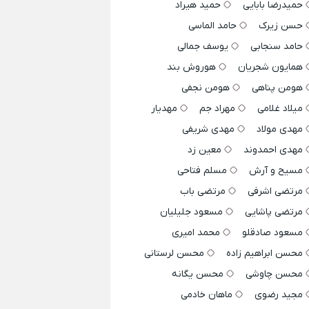
حمیدرضا بابایی
حمید هیراد
حسن زیرک
حامد الماسی
حامد سنجابی
یوسف جمالی
همایون شجریان
هوروش بند
هومن پناهی
هومن نجفی
میلاد غلامی
مهراد جم
مهدیار
مهدی مولاد
مهدی شریفی
مهدی احمدوند
معین زد
مسیح و آرش
مسلم فتاحی
مرتضی اشرفی
مرتضی باب
مرتضی پاشایی
مسعود جلیلیان
مسعود صادقلو
محمد امیری
محسن ابراهیم زاده
محسن لرستانی
محسن چاوشی
محسن یگانه
مجید رضوی
ماهان خادمی