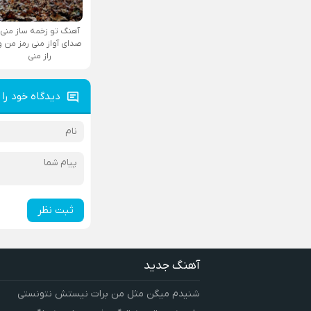
آهنگ تو زخمه ساز منی
صدای آواز منی رمز من و
راز منی
دیدگاه خود را 
ثبت نظر
آهنگ جدید
شنیدم میگن مثل من برات نیستش نتونستی