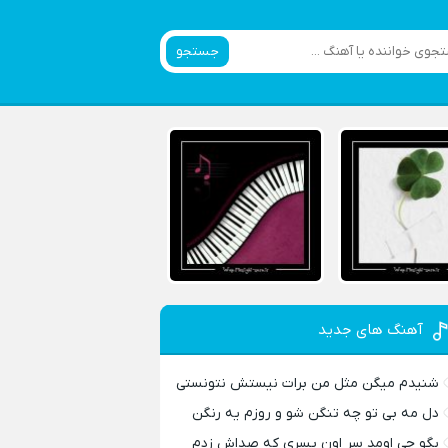
جستجو
آهنگ های جدید
شنیدم میگن مثل من برات نیستش نتونستی
دل مه بی تو چه تنگن شو و روزم یه رنگن
بگو چی اومد سر اون پسری که صداش زدم