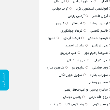
الجان
احسان دریادل
ابی عالی
ابوالفضل اسماعیل نژاد
آوات بوکانی
آرون افشار
آرمین زارعی
آرمین برمایه
آبراهام
کیوان
قاسم فاضلی
فرهاد جهانگیری
فرشید حکمتی
فرشاد آزادی
علیها
علی فرزامی
علیرضا اسپید
علیرضا رحیم پور
علی عزیزپور
علی شرفی
علی احمدیانی
رضا صادقی
شایان یو
شاهین بنان
سهراب پاکزاد
سهیل مهرزادگان
پست قبلی
سبحان رستمی
سامان یاسین و امیرحافظ رنجبر
روح الله کرمی
رامین تجنگی
رامین کرمی
رضا کرمی تارا
راغب