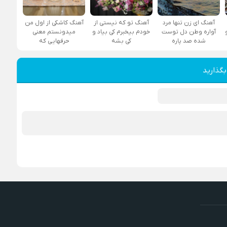
آهنگ ای زن تنها مرد
آهنگ تو که نیستی از
آهنگ کاشکی از اول من
آواره وطن دل توست
خودم بیخبرم کی بیاد و
میدونستم معنی
شده صد پاره
کی بشه
حرفهایی که
بگذارید