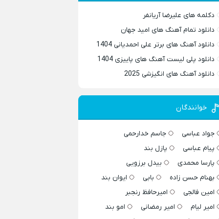
دکلمه های علیرضا آریانفر
دانلود تمام آهنگ های امید جهان
دانلود آهنگ های برتر علی احمدیانی 1404
دانلود پلی لیست آهنگ های پاییزی 1404
دانلود آهنگ های انگیزشی 2025
خوانندگان
جواد عباسی
جاسم خدارحمی
پیام عباسی
پازل بند
پارسا محمدی
بیدل برزویی
بهنام حسن زاده
بابی
ایوان بند
امین فالجی
امیرحافظ رنجبر
امیر لیام
امیر رمضانی
امو بند