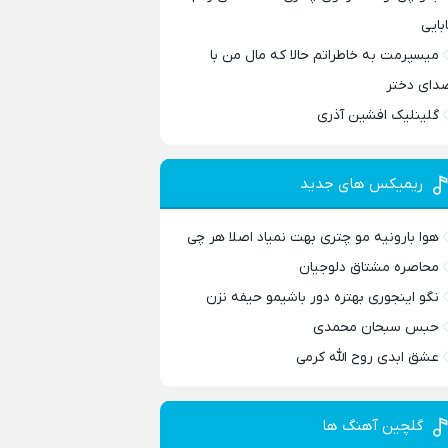
ابایی
میسپرمت به خاطراتم حالا که مال من با
دای دختر
گلینلیک افشین آذری
ریمیکس های جدید
هوا بارونیه مو چتری بهت نمیاد اصلا هر چی
محاصره مشتاق دلوجیان
نگو اینجوری بهتره دور باشیمو حیفه نزن
حبس سبحان محمدی
عشق ابدی روح الله کرمی
گلچین آهنگ ها