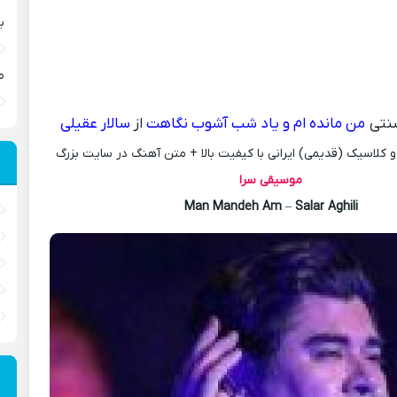
ب
ص
تی
من مانده ام و یاد شب آشوب نگاهت
از
سالار عقیلی
کلاسیک (قدیمی) ایرانی با کیفیت بالا + متن آهنگ در سایت بزرگ
موسیقی سرا
Man Mandeh Am
–
Salar Aghili