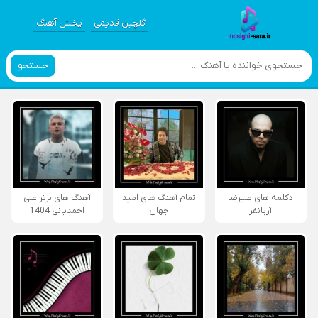
گلچین قدیمی
پخش آهنگ
جستجو
دکلمه های علیرضا
تمام آهنگ های امید
آهنگ های برتر علی
آریانفر
جهان
احمدیانی 1404