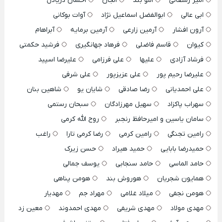
امیر رمضانی
امو بند
الجان
احسان دریادل
ابی عالی
ابوالفضل اسماعیل نژاد
آوات بوکانی
آرون افشار
آرمین زارعی
آرمین برمایه
آبراهام
کیوان
قاسم فاضلی
فرهاد جهانگیری
فرشید حکمتی
فرشاد آزادی
علیها
علی فرزامی
علیرضا اسپید
علیرضا رحیم پور
علی عزیزپور
علی شرفی
علی احمدیانی
رضا صادقی
شایان یو
شاهین بنان
سهراب پاکزاد
سهیل مهرزادگان
سبحان رستمی
سامان یاسین و امیرحافظ رنجبر
روح الله کرمی
رامین تجنگی
رامین کرمی
رضا کرمی تارا
راغب
حمیدرضا بابایی
حمید هیراد
حسن زیرک
حامد الماسی
حامد سنجابی
یوسف جمالی
همایون شجریان
هوروش بند
هومن پناهی
هومن نجفی
میلاد غلامی
مهراد جم
مهدیار
مهدی مولاد
مهدی شریفی
مهدی احمدوند
معین زد