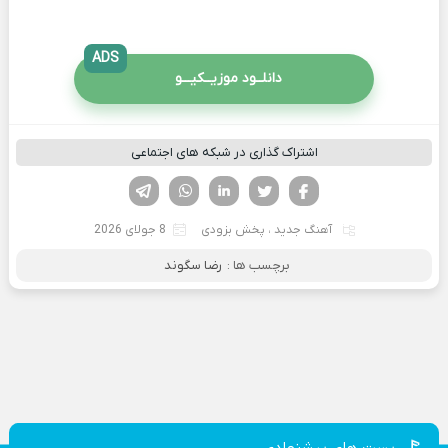
ADS
دانلــود موزیــکیـــو
اشتراک گذاری در شبکه های اجتماعی
فیسوک
تویتر
لینکدین
واتساپ
تلگرام
آهنگ جدید
،
پخش بزودی
8 جولای 2026
برچسب ها :
رضا سگوند
پست های پیشنهادی