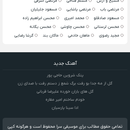
مسیح و آرش
مسلم فتاحی
مرتضی اشرفی
مرتضی باب
مرتضی پاشایی
مسعود جلیلیان
مسعود صادقلو
محمد امیری
محسن ابراهیم زاده
محسن لرستانی
محسن چاوشی
محسن یگانه
مجید رضوی
ماهان خادمی
ماکان بند
گرشا رضایی
آهنگ جدید
پتک شروین حاجی پور
گل از مه جدا بو رفت برگ شمع ز دستم رفت با صدای زن
گل های باران خورده علیرضا قربانی
خودم ساختم امیر مقاره
ادا سینا پارسیان
تمامی حقوق مطالب برای موسیقی سرا محفوظ است و هرگونه کپی