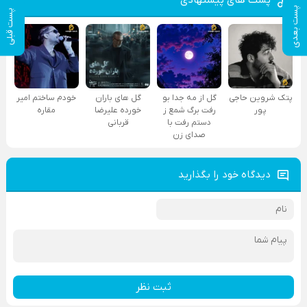
پست بعدی
پست قبلی
پتک شروین حاجی
گل از مه جدا بو
گل های باران
خودم ساختم امیر
پور
رفت برگ شمع ز
خورده علیرضا
مقاره
دستم رفت با
قربانی
صدای زن
دیدگاه خود را بگذارید
ثبت نظر