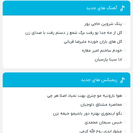
آهنگ های جدید
پتک شروین حاجی پور
گل از مه جدا بو رفت برگ شمع ز دستم رفت با صدای زن
گل های باران خورده علیرضا قربانی
خودم ساختم امیر مقاره
ادا سینا پارسیان
ریمیکس های جدید
هوا بارونیه مو چتری بهت نمیاد اصلا هر چی
محاصره مشتاق دلوجیان
نگو اینجوری بهتره دور باشیمو حیفه نزن
حبس سبحان محمدی
عشق ابدی روح الله کرمی