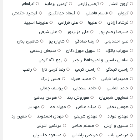
آرون افشار
آرمین زارعی
آرمین برمایه
آبراهام
کیوان
قاسم فاضلی
فرهاد جهانگیری
فرشید حکمتی
فرشاد آزادی
علیها
علی فرزامی
علیرضا اسپید
علیرضا رحیم پور
علی عزیزپور
علی شرفی
علی احمدیانی
رضا صادقی
شایان یو
شاهین بنان
سهراب پاکزاد
سهیل مهرزادگان
سبحان رستمی
سامان یاسین و امیرحافظ رنجبر
روح الله کرمی
رامین تجنگی
رامین کرمی
رضا کرمی تارا
راغب
حمیدرضا بابایی
حمید هیراد
حسن زیرک
حامد الماسی
حامد سنجابی
یوسف جمالی
همایون شجریان
هوروش بند
هومن پناهی
هومن نجفی
میلاد غلامی
مهراد جم
مهدیار
مهدی مولاد
مهدی شریفی
مهدی احمدوند
معین زد
مسیح و آرش
مسلم فتاحی
مرتضی اشرفی
مرتضی باب
مرتضی پاشایی
مسعود جلیلیان