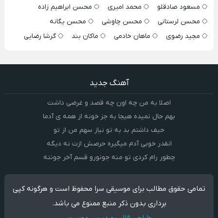
مسعود صادقلو
محمد امیری
محسن ابراهیم زاده
محسن لرستانی
محسن چاوشی
محسن یگانه
مجید رضوی
ماهان خادمی
ماکان بند
گرشا رضایی
آهنگ جدید
اصلا به من چه اون چه قصد و غرضی داشت
بهم حال نمیده هیجا به جز خونه از همه ی آدما
حیف داشتم بد به تو نیاز سهم من از تو
انقدر خوبی آدم میگیره حرصش ازت نه دیگه
چطور رام کردی تو منه جونورو قسم آخر جونته
تمامی حقوق مطالب برای موسیقی سرا محفوظ است و هرگونه کپی
برداری بدون ذکر منبع ممنوع می باشد.
طراحی قالب وردپرس
:
وبیت