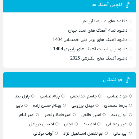
گلچین آهنگ ها
دکلمه های علیرضا آریانفر
دانلود تمام آهنگ های امید جهان
دانلود آهنگ های برتر علی احمدیانی 1404
دانلود پلی لیست آهنگ های پاییزی 1404
دانلود آهنگ های انگیزشی 2025
خوانندگان
جواد عباسی
جاسم خدارحمی
پیام عباسی
پازل بند
پارسا محمدی
بیدل برزویی
بهنام حسن زاده
بابی
ایوان بند
امین فالجی
امیرحافظ رنجبر
امیر لیام
امیر رمضانی
امو بند
الجان
احسان دریادل
ابی عالی
ابوالفضل اسماعیل نژاد
آوات بوکانی