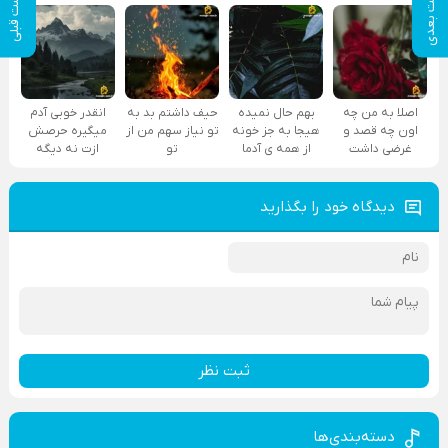
پست بعدی
پست قبلی
اصلا به من چه
بهم حال نمیده
حیف داشتم بد به
انقدر خوبی آدم
اون چه قصد و
هیجا به جز خونه
تو نیاز سهم من از
میگیره حرصش
غرضی داشت
از همه ی آدما
تو
ازت نه دیگه
دیدگاه خود را بگذارید
ثبت نظر
دسته‌بندی‌ها