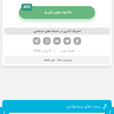
ADS
دانلــود موزیــکیـــو
اشتراک گذاری در شبکه های اجتماعی
فیسوک
تویتر
لینکدین
واتساپ
تلگرام
آهنگ جدید
8 ژوئن 2026
برچسب ها :
میر احمد
پست های پیشنهادی