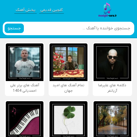
گلچین قدیمی
پخش آهنگ
جستجو
دکلمه های علیرضا
تمام آهنگ های امید
آهنگ های برتر علی
آریانفر
جهان
احمدیانی 1404