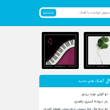
جستجو
آهنگ های جدید
تو گولی نوید زردی
یار دیوانه کسری زاهدی
تو دیه مال مه نیستی تروریستی محمد امیری