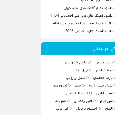
دکلمه های علیرضا آریانفر
دانلود تمام آهنگ های امید جهان
دانلود آهنگ های برتر علی احمدیانی 1404
دانلود پلی لیست آهنگ های پاییزی 1404
دانلود آهنگ های انگیزشی 2025
خوانندگان
جواد عباسی
جاسم خدارحمی
پیام عباسی
پازل بند
پارسا محمدی
بیدل برزویی
بهنام حسن زاده
بابی
ایوان بند
امین فالجی
امیرحافظ رنجبر
امیر لیام
امیر رمضانی
امو بند
الجان
احسان دریادل
ابی عالی