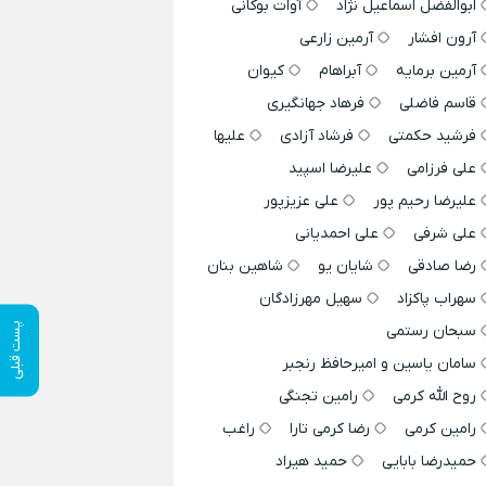
ابوالفضل اسماعیل نژاد
آوات بوکانی
آرون افشار
آرمین زارعی
آرمین برمایه
آبراهام
کیوان
قاسم فاضلی
فرهاد جهانگیری
فرشید حکمتی
فرشاد آزادی
علیها
علی فرزامی
علیرضا اسپید
علیرضا رحیم پور
علی عزیزپور
علی شرفی
علی احمدیانی
رضا صادقی
شایان یو
شاهین بنان
سهراب پاکزاد
سهیل مهرزادگان
پست قبلی
سبحان رستمی
سامان یاسین و امیرحافظ رنجبر
روح الله کرمی
رامین تجنگی
رامین کرمی
رضا کرمی تارا
راغب
حمیدرضا بابایی
حمید هیراد