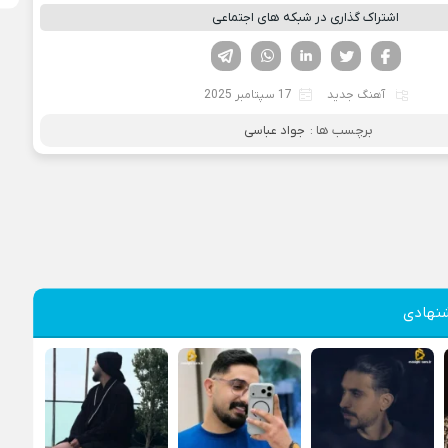
اشتراک گذاری در شبکه های اجتماعی
فیسوک
تویتر
لینکدین
واتساپ
تلگرام
آهنگ جدید
17 سپتامبر 2025
برچسب ها :
جواد عباسی
نهادی