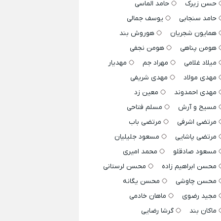
حسن زیرک
حامد الماسی
حامد سنجابی
یوسف جمالی
همایون شجریان
هوروش بند
هومن پناهی
هومن نجفی
میلاد غلامی
مهراد جم
مهدیار
مهدی مولاد
مهدی شریفی
مهدی احمدوند
معین زد
مسیح و آرش
مسلم فتاحی
مرتضی اشرفی
مرتضی باب
مرتضی پاشایی
مسعود جلیلیان
مسعود صادقلو
محمد امیری
محسن ابراهیم زاده
محسن لرستانی
محسن چاوشی
محسن یگانه
مجید رضوی
ماهان خادمی
ماکان بند
گرشا رضایی