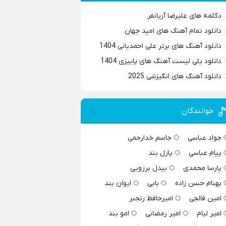
دکلمه های علیرضا آریانفر
دانلود تمام آهنگ های امید جهان
دانلود آهنگ های برتر علی احمدیانی 1404
دانلود پلی لیست آهنگ های پاییزی 1404
دانلود آهنگ های انگیزشی 2025
خوانندگان
جواد عباسی
جاسم خدارحمی
پیام عباسی
پازل بند
پارسا محمدی
بیدل برزویی
بهنام حسن زاده
بابی
ایوان بند
امین فالجی
امیرحافظ رنجبر
امیر لیام
امیر رمضانی
امو بند