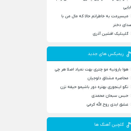
ابایی
میسپرمت به خاطراتم حالا که مال من با
دای دختر
گلینلیک افشین آذری
ریمیکس های جدید
هوا بارونیه مو چتری بهت نمیاد اصلا هر چی
محاصره مشتاق دلوجیان
نگو اینجوری بهتره دور باشیمو حیفه نزن
حبس سبحان محمدی
عشق ابدی روح الله کرمی
گلچین آهنگ ها