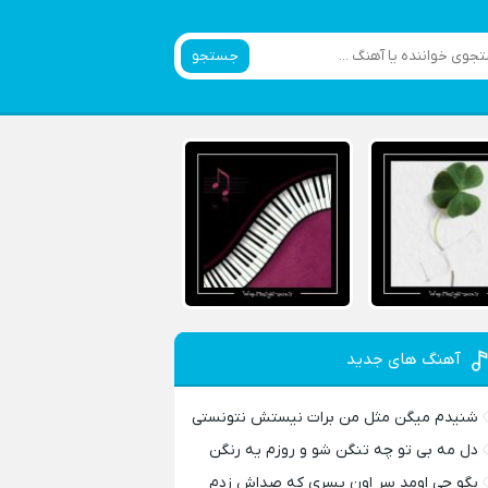
جستجو
آهنگ های جدید
شنیدم میگن مثل من برات نیستش نتونستی
دل مه بی تو چه تنگن شو و روزم یه رنگن
بگو چی اومد سر اون پسری که صداش زدم