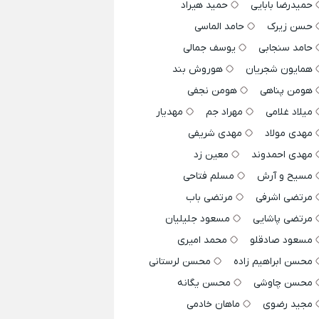
حمیدرضا بابایی
حمید هیراد
حسن زیرک
حامد الماسی
حامد سنجابی
یوسف جمالی
همایون شجریان
هوروش بند
هومن پناهی
هومن نجفی
میلاد غلامی
مهراد جم
مهدیار
مهدی مولاد
مهدی شریفی
مهدی احمدوند
معین زد
مسیح و آرش
مسلم فتاحی
مرتضی اشرفی
مرتضی باب
مرتضی پاشایی
مسعود جلیلیان
مسعود صادقلو
محمد امیری
محسن ابراهیم زاده
محسن لرستانی
محسن چاوشی
محسن یگانه
مجید رضوی
ماهان خادمی