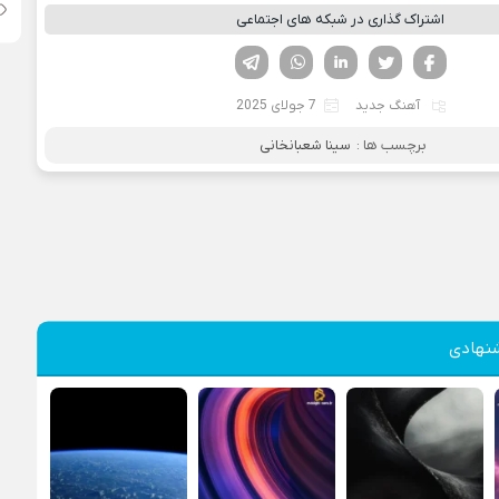
اشتراک گذاری در شبکه های اجتماعی
فیسوک
تویتر
لینکدین
واتساپ
تلگرام
آهنگ جدید
7 جولای 2025
برچسب ها :
سینا شعبانخانی
نهادی