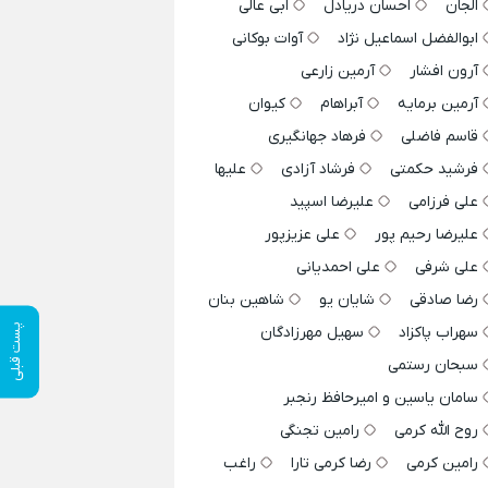
الجان
احسان دریادل
ابی عالی
ابوالفضل اسماعیل نژاد
آوات بوکانی
آرون افشار
آرمین زارعی
آرمین برمایه
آبراهام
کیوان
قاسم فاضلی
فرهاد جهانگیری
فرشید حکمتی
فرشاد آزادی
علیها
علی فرزامی
علیرضا اسپید
علیرضا رحیم پور
علی عزیزپور
علی شرفی
علی احمدیانی
رضا صادقی
شایان یو
شاهین بنان
پست قبلی
سهراب پاکزاد
سهیل مهرزادگان
سبحان رستمی
سامان یاسین و امیرحافظ رنجبر
روح الله کرمی
رامین تجنگی
رامین کرمی
رضا کرمی تارا
راغب