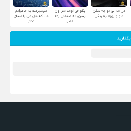
دل مه بی تو چه تنگن
بگو چی اومد سر اون
میسپرمت به خاطراتم
شو و روزم یه رنگن
پسری که صداش زدم
حالا که مال من با صدای
بابایی
دختر
بگذارید