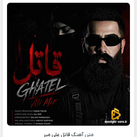
متن آهنگ
قاتل
علی میر