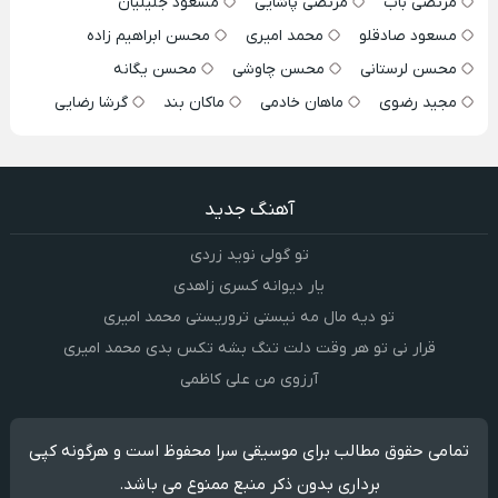
مرتضی باب
مرتضی پاشایی
مسعود جلیلیان
مسعود صادقلو
محمد امیری
محسن ابراهیم زاده
محسن لرستانی
محسن چاوشی
محسن یگانه
مجید رضوی
ماهان خادمی
ماکان بند
گرشا رضایی
آهنگ جدید
تو گولی نوید زردی
یار دیوانه کسری زاهدی
تو دیه مال مه نیستی تروریستی محمد امیری
قرار نی تو هر وقت دلت تنگ بشه تکس بدی محمد امیری
آرزوی من علی کاظمی
تمامی حقوق مطالب برای موسیقی سرا محفوظ است و هرگونه کپی
برداری بدون ذکر منبع ممنوع می باشد.