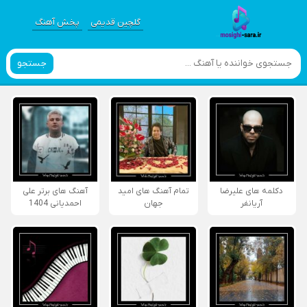
گلچین قدیمی
پخش آهنگ
جستجو
دکلمه های علیرضا
تمام آهنگ های امید
آهنگ های برتر علی
آریانفر
جهان
احمدیانی 1404