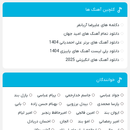
گلچین آهنگ ها
دکلمه های علیرضا آریانفر
دانلود تمام آهنگ های امید جهان
دانلود آهنگ های برتر علی احمدیانی 1404
دانلود پلی لیست آهنگ های پاییزی 1404
دانلود آهنگ های انگیزشی 2025
خوانندگان
جواد عباسی
جاسم خدارحمی
پیام عباسی
پازل بند
پارسا محمدی
بیدل برزویی
بهنام حسن زاده
بابی
ایوان بند
امین فالجی
امیرحافظ رنجبر
امیر لیام
امیر رمضانی
امو بند
الجان
احسان دریادل