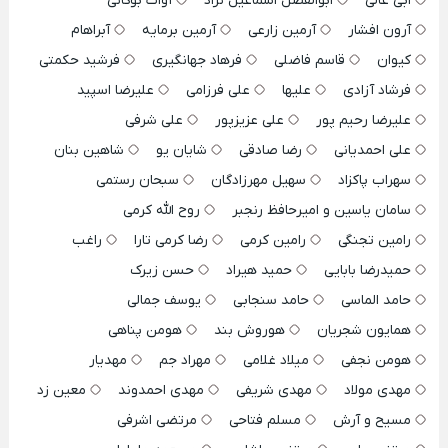
ابی عالی
ابوالفضل اسماعیل نژاد
آوات بوکانی
آرون افشار
آرمین زارعی
آرمین برمایه
آبراهام
کیوان
قاسم فاضلی
فرهاد جهانگیری
فرشید حکمتی
فرشاد آزادی
علیها
علی فرزامی
علیرضا اسپید
علیرضا رحیم پور
علی عزیزپور
علی شرفی
علی احمدیانی
رضا صادقی
شایان یو
شاهین بنان
سهراب پاکزاد
سهیل مهرزادگان
سبحان رستمی
سامان یاسین و امیرحافظ رنجبر
روح الله کرمی
رامین تجنگی
رامین کرمی
رضا کرمی تارا
راغب
حمیدرضا بابایی
حمید هیراد
حسن زیرک
حامد الماسی
حامد سنجابی
یوسف جمالی
همایون شجریان
هوروش بند
هومن پناهی
هومن نجفی
میلاد غلامی
مهراد جم
مهدیار
مهدی مولاد
مهدی شریفی
مهدی احمدوند
معین زد
مسیح و آرش
مسلم فتاحی
مرتضی اشرفی