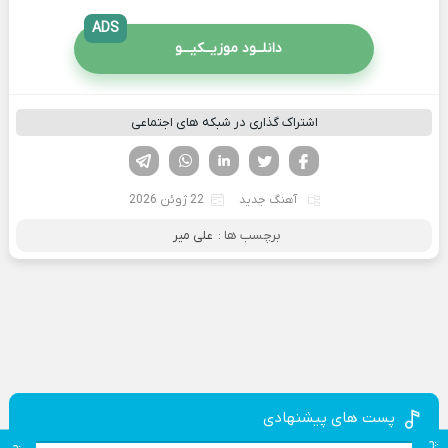
ADS
دانلــود موزیــکیـــو
اشتراک گذاری در شبکه های اجتماعی
فیسوک
تویتر
لینکدین
واتساپ
تلگرام
آهنگ جدید
22 ژوئن 2026
برچسب ها :
علی میر
پست های پیشنهادی