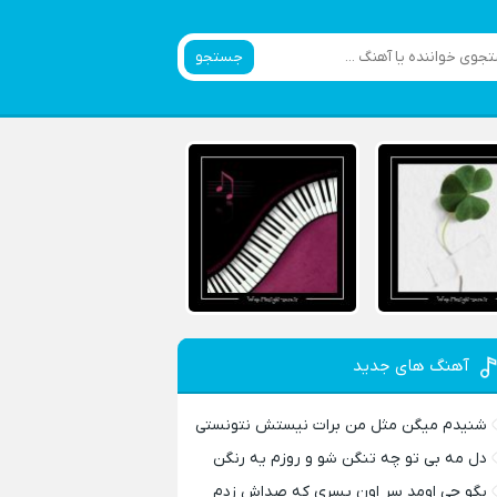
جستجو
آهنگ های جدید
شنیدم میگن مثل من برات نیستش نتونستی
دل مه بی تو چه تنگن شو و روزم یه رنگن
بگو چی اومد سر اون پسری که صداش زدم