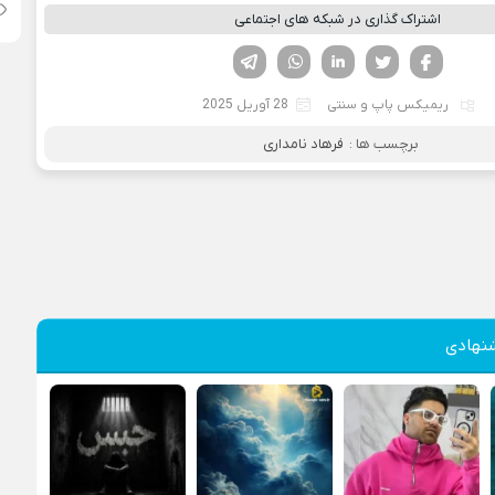
اشتراک گذاری در شبکه های اجتماعی
فیسوک
تویتر
لینکدین
واتساپ
تلگرام
ریمیکس پاپ و سنتی
28 آوریل 2025
برچسب ها :
فرهاد نامداری
نهادی