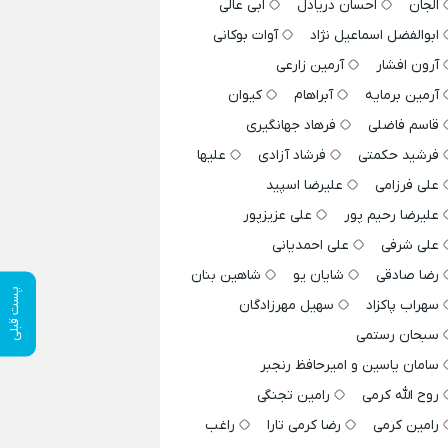
الجان
احسان دریادل
ابی عالی
ابوالفضل اسماعیل نژاد
آوات بوکانی
آرون افشار
آرمین زارعی
آرمین برمایه
آبراهام
کیوان
قاسم فاضلی
فرهاد جهانگیری
فرشید حکمتی
فرشاد آزادی
علیها
علی فرزامی
علیرضا اسپید
علیرضا رحیم پور
علی عزیزپور
علی شرفی
علی احمدیانی
رضا صادقی
شایان یو
شاهین بنان
پست قبلی
سهراب پاکزاد
سهیل مهرزادگان
سبحان رستمی
سامان یاسین و امیرحافظ رنجبر
روح الله کرمی
رامین تجنگی
رامین کرمی
رضا کرمی تارا
راغب