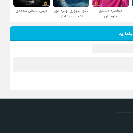
محاصره مشتاق
نگو اینجوری بهتره دور
حبس سبحان محمدی
دلوجیان
باشیمو حیفه نزن
بگذارید