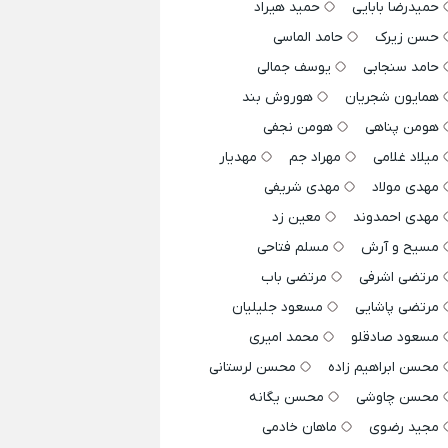
حمیدرضا بابایی
حمید هیراد
حسن زیرک
حامد الماسی
حامد سنجابی
یوسف جمالی
همایون شجریان
هوروش بند
هومن پناهی
هومن نجفی
میلاد غلامی
مهراد جم
مهدیار
مهدی مولاد
مهدی شریفی
مهدی احمدوند
معین زد
مسیح و آرش
مسلم فتاحی
مرتضی اشرفی
مرتضی باب
مرتضی پاشایی
مسعود جلیلیان
مسعود صادقلو
محمد امیری
محسن ابراهیم زاده
محسن لرستانی
محسن چاوشی
محسن یگانه
مجید رضوی
ماهان خادمی