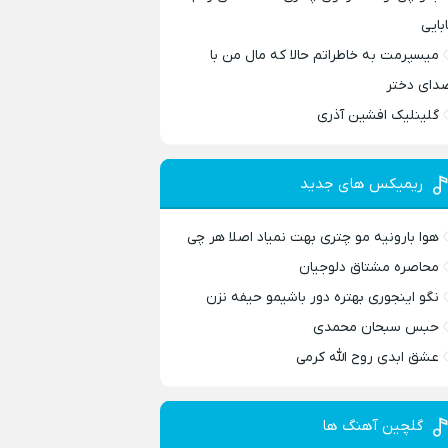
ابایی
میسپرمت به خاطراتم حالا که مال من با
دای دختر
گلینلیک افشین آذری
ریمیکس های جدید
هوا بارونیه مو چتری بهت نمیاد اصلا هر چی
محاصره مشتاق دلوجیان
نگو اینجوری بهتره دور باشیمو حیفه نزن
حبس سبحان محمدی
عشق ابدی روح الله کرمی
گلچین آهنگ ها