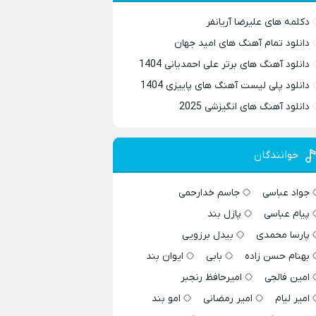
دکلمه های علیرضا آریانفر
دانلود تمام آهنگ های امید جهان
دانلود آهنگ های برتر علی احمدیانی 1404
دانلود پلی لیست آهنگ های پاییزی 1404
دانلود آهنگ های انگیزشی 2025
خوانندگان
جواد عباسی
جاسم خدارحمی
پیام عباسی
پازل بند
پارسا محمدی
بیدل برزویی
بهنام حسن زاده
بابی
ایوان بند
امین فالجی
امیرحافظ رنجبر
امیر لیام
امیر رمضانی
امو بند