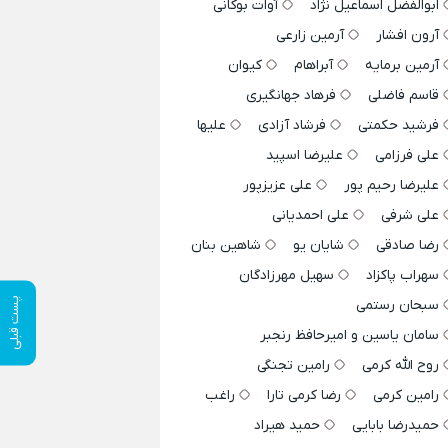
ابوالفضل اسماعیل نژاد
آوات بوکانی
آرون افشار
آرمین زارعی
آرمین برمایه
آبراهام
کیوان
قاسم فاضلی
فرهاد جهانگیری
فرشید حکمتی
فرشاد آزادی
علیها
علی فرزامی
علیرضا اسپید
علیرضا رحیم پور
علی عزیزپور
علی شرفی
علی احمدیانی
رضا صادقی
شایان یو
شاهین بنان
سهراب پاکزاد
سهیل مهرزادگان
پست قبلی
سبحان رستمی
سامان یاسین و امیرحافظ رنجبر
روح الله کرمی
رامین تجنگی
رامین کرمی
رضا کرمی تارا
راغب
حمیدرضا بابایی
حمید هیراد