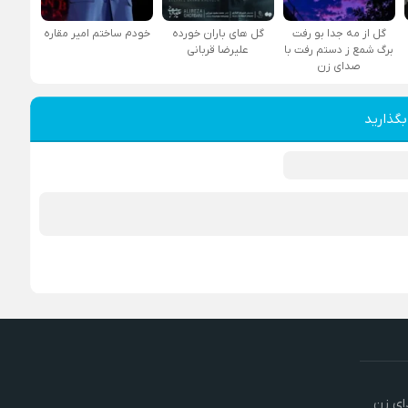
گل از مه جدا بو رفت
گل های باران خورده
خودم ساختم امیر مقاره
برگ شمع ز دستم رفت با
علیرضا قربانی
صدای زن
بگذارید
ای زن