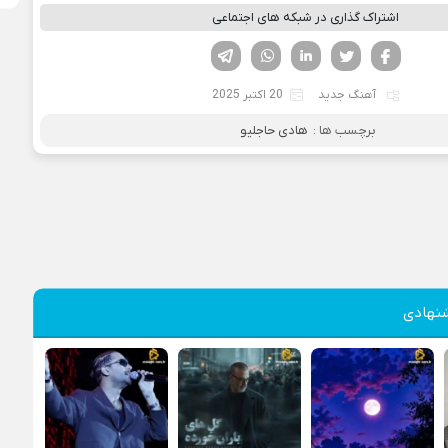
اشتراک گذاری در شبکه های اجتماعی
فیسوک
تویتر
لینکدین
واتساپ
تلگرام
آهنگ جدید
20 اکتبر 2025
برچسب ها :
هادی حاجلیو
نهادی