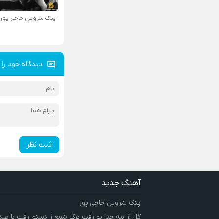
پتک شروین حاجی پور
دیدگاه خود را 
ثبت نظر
آهنگ جدید
پتک شروین حاجی پور
گل از مه جدا بو رفت برگ شمع ز دستم رفت با صد