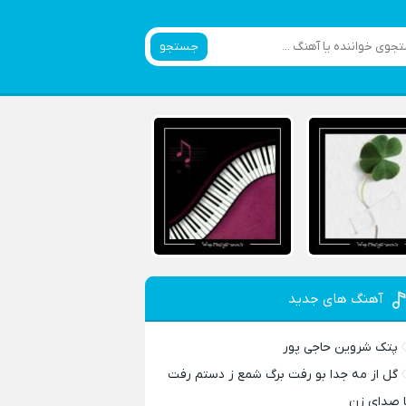
جستجو
آهنگ های جدید
پتک شروین حاجی پور
گل از مه جدا بو رفت برگ شمع ز دستم رفت
ا صدای زن