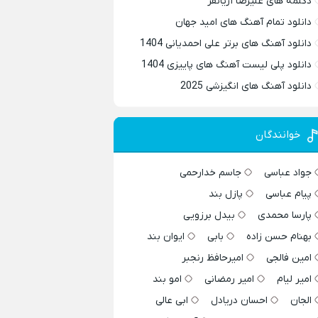
دکلمه های علیرضا آریانفر
دانلود تمام آهنگ های امید جهان
دانلود آهنگ های برتر علی احمدیانی 1404
دانلود پلی لیست آهنگ های پاییزی 1404
دانلود آهنگ های انگیزشی 2025
خوانندگان
جواد عباسی
جاسم خدارحمی
پیام عباسی
پازل بند
پارسا محمدی
بیدل برزویی
بهنام حسن زاده
بابی
ایوان بند
امین فالجی
امیرحافظ رنجبر
امیر لیام
امیر رمضانی
امو بند
الجان
احسان دریادل
ابی عالی