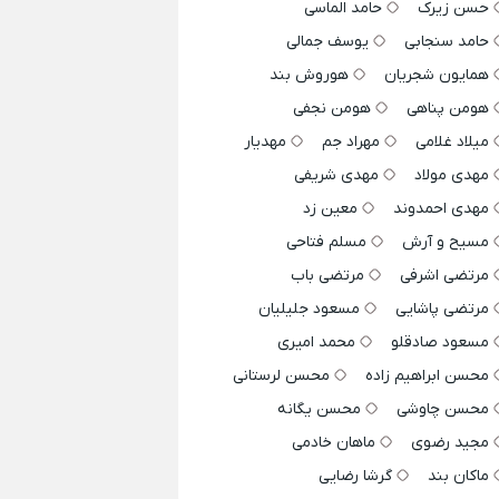
حسن زیرک
حامد الماسی
حامد سنجابی
یوسف جمالی
همایون شجریان
هوروش بند
هومن پناهی
هومن نجفی
میلاد غلامی
مهراد جم
مهدیار
مهدی مولاد
مهدی شریفی
مهدی احمدوند
معین زد
مسیح و آرش
مسلم فتاحی
مرتضی اشرفی
مرتضی باب
مرتضی پاشایی
مسعود جلیلیان
مسعود صادقلو
محمد امیری
محسن ابراهیم زاده
محسن لرستانی
محسن چاوشی
محسن یگانه
مجید رضوی
ماهان خادمی
ماکان بند
گرشا رضایی