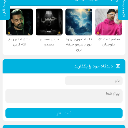
پست بعدی
پست قبلی
محاصره مشتاق
نگو اینجوری بهتره
حبس سبحان
عشق ابدی روح
دلوجیان
دور باشیمو حیفه
محمدی
الله کرمی
نزن
دیدگاه خود را بگذارید
ثبت نظر