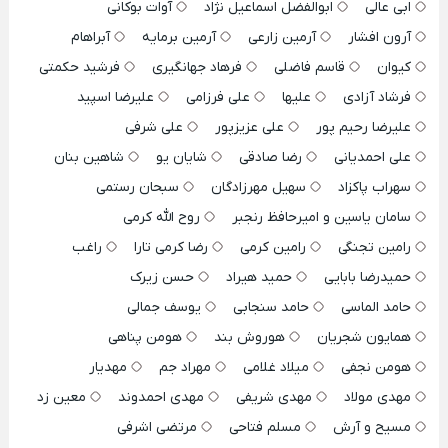
ابی عالی
ابوالفضل اسماعیل نژاد
آوات بوکانی
آرون افشار
آرمین زارعی
آرمین برمایه
آبراهام
کیوان
قاسم فاضلی
فرهاد جهانگیری
فرشید حکمتی
فرشاد آزادی
علیها
علی فرزامی
علیرضا اسپید
علیرضا رحیم پور
علی عزیزپور
علی شرفی
علی احمدیانی
رضا صادقی
شایان یو
شاهین بنان
سهراب پاکزاد
سهیل مهرزادگان
سبحان رستمی
سامان یاسین و امیرحافظ رنجبر
روح الله کرمی
رامین تجنگی
رامین کرمی
رضا کرمی تارا
راغب
حمیدرضا بابایی
حمید هیراد
حسن زیرک
حامد الماسی
حامد سنجابی
یوسف جمالی
همایون شجریان
هوروش بند
هومن پناهی
هومن نجفی
میلاد غلامی
مهراد جم
مهدیار
مهدی مولاد
مهدی شریفی
مهدی احمدوند
معین زد
مسیح و آرش
مسلم فتاحی
مرتضی اشرفی