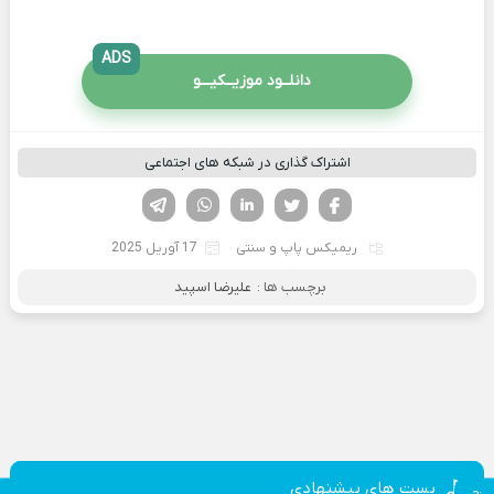
ADS
دانلــود موزیــکیـــو
اشتراک گذاری در شبکه های اجتماعی
فیسوک
تویتر
لینکدین
واتساپ
تلگرام
ریمیکس پاپ و سنتی
17 آوریل 2025
برچسب ها :
علیرضا اسپید
پست های پیشنهادی