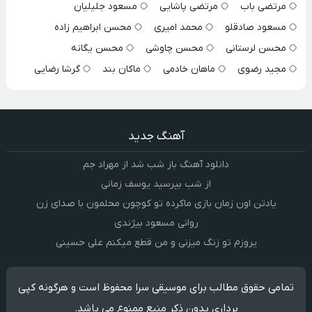
مرتضی باب
مرتضی پاشایی
مسعود جلیلیان
مسعود صادقلو
محمد امیری
محسن ابراهیم زاده
محسن لرستانی
محسن چاوشی
محسن یگانه
مجید رضوی
ماهان خادمی
ماکان بند
گرشا رضایی
آهنگ جدید
دانلود آهنگ باز شب شد از مهراد جم
از شب بپرسید یوسف زمانی
یادتن اون زمان بازی ماکرده تو کوچون محلمون با صدای زن
روانی مسعود بیژندی
یروزم تو زنگ میزنی و من قطع میکنم علی حسینی
تمامی حقوق مطالب برای موسیقی سرا محفوظ است و هرگونه کپی
برداری بدون ذکر منبع ممنوع می باشد.