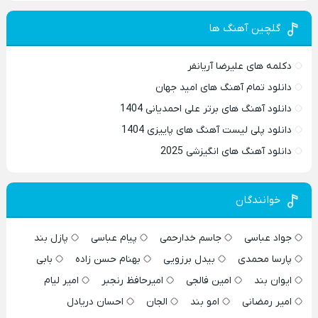
گلچین آهنگ ها
دکلمه های علیرضا آریانفر
دانلود تمام آهنگ های امید جهان
دانلود آهنگ های برتر علی احمدیانی 1404
دانلود پلی لیست آهنگ های پاییزی 1404
دانلود آهنگ های انگیزشی 2025
خوانندگان
جواد عباسی
جاسم خدارحمی
پیام عباسی
پازل بند
پارسا محمدی
بیدل برزویی
بهنام حسن زاده
بابی
ایوان بند
امین فالجی
امیرحافظ رنجبر
امیر لیام
امیر رمضانی
امو بند
الجان
احسان دریادل