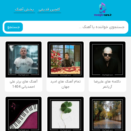
گلچین قدیمی
پخش آهنگ
جستجو
دکلمه های علیرضا
تمام آهنگ های امید
آهنگ های برتر علی
آریانفر
جهان
احمدیانی 1404