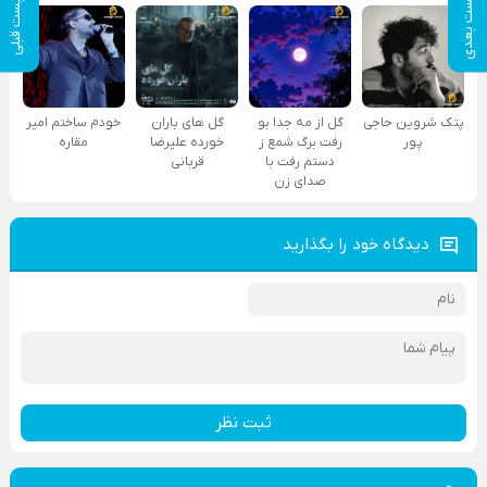
پست بعدی
پست قبلی
پتک شروین حاجی
گل از مه جدا بو
گل های باران
خودم ساختم امیر
پور
رفت برگ شمع ز
خورده علیرضا
مقاره
دستم رفت با
قربانی
صدای زن
دیدگاه خود را بگذارید
ثبت نظر