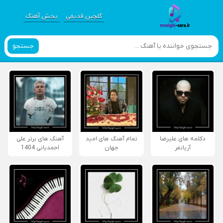
گلچین قدیمی
پخش آهنگ
جستجو
دکلمه های علیرضا
تمام آهنگ های امید
آهنگ های برتر علی
آریانفر
جهان
احمدیانی 1404