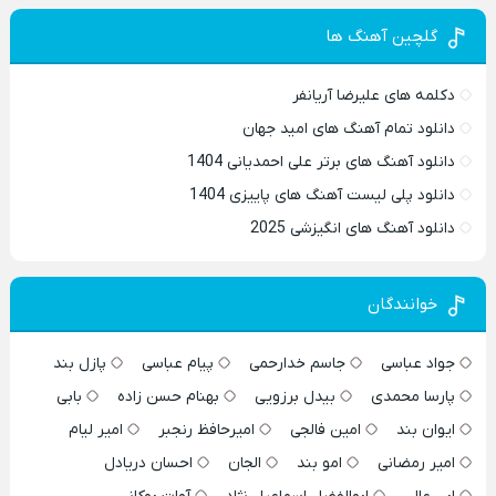
گلچین آهنگ ها
دکلمه های علیرضا آریانفر
دانلود تمام آهنگ های امید جهان
دانلود آهنگ های برتر علی احمدیانی 1404
دانلود پلی لیست آهنگ های پاییزی 1404
دانلود آهنگ های انگیزشی 2025
خوانندگان
جواد عباسی
جاسم خدارحمی
پیام عباسی
پازل بند
پارسا محمدی
بیدل برزویی
بهنام حسن زاده
بابی
ایوان بند
امین فالجی
امیرحافظ رنجبر
امیر لیام
امیر رمضانی
امو بند
الجان
احسان دریادل