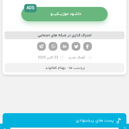
ADS
دانلــود موزیــکیـــو
اشتراک گذاری در شبکه های اجتماعی
فیسوک
تویتر
لینکدین
واتساپ
تلگرام
آهنگ جدید
23 اکتبر 2025
برچسب ها :
بهنام کمالوند
پست های پیشنهادی