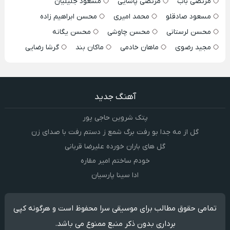
مرتضی باب
مرتضی پاشایی
مسعود جلیلیان
مسعود صادقلو
محمد امیری
محسن ابراهیم زاده
محسن لرستانی
محسن چاوشی
محسن یگانه
مجید رضوی
ماهان خادمی
ماکان بند
گرشا رضایی
آهنگ جدید
پتک شروین حاجی پور
گل از مه جدا بو رفت برگ شمع ز دستم رفت با صدای زن
گل های باران خورده علیرضا قربانی
خودم ساختم امیر مقاره
ادا سینا پارسیان
تمامی حقوق مطالب برای موسیقی سرا محفوظ است و هرگونه کپی
برداری بدون ذکر منبع ممنوع می باشد.