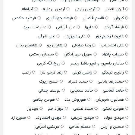
ابی عالی
ابوالفضل اسماعیل نژاد
آوات بوکانی
آرون افشار
آرمین زارعی
آرمین برمایه
آبراهام
کیوان
قاسم فاضلی
فرهاد جهانگیری
فرشید حکمتی
فرشاد آزادی
علیها
علی فرزامی
علیرضا اسپید
علیرضا رحیم پور
علی عزیزپور
علی شرفی
علی احمدیانی
رضا صادقی
شایان یو
شاهین بنان
سهراب پاکزاد
سهیل مهرزادگان
سبحان رستمی
سامان یاسین و امیرحافظ رنجبر
روح الله کرمی
رامین تجنگی
رامین کرمی
رضا کرمی تارا
راغب
حمیدرضا بابایی
حمید هیراد
حسن زیرک
حامد الماسی
حامد سنجابی
یوسف جمالی
همایون شجریان
هوروش بند
هومن پناهی
هومن نجفی
میلاد غلامی
مهراد جم
مهدیار
مهدی مولاد
مهدی شریفی
مهدی احمدوند
معین زد
مسیح و آرش
مسلم فتاحی
مرتضی اشرفی