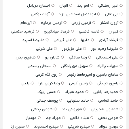
امیر رمضانی
امو بند
الجان
احسان دریادل
ابی عالی
ابوالفضل اسماعیل نژاد
آوات بوکانی
آرون افشار
آرمین زارعی
آرمین برمایه
آبراهام
کیوان
قاسم فاضلی
فرهاد جهانگیری
فرشید حکمتی
فرشاد آزادی
علیها
علی فرزامی
علیرضا اسپید
علیرضا رحیم پور
علی عزیزپور
علی شرفی
علی احمدیانی
رضا صادقی
شایان یو
شاهین بنان
سهراب پاکزاد
سهیل مهرزادگان
سبحان رستمی
سامان یاسین و امیرحافظ رنجبر
روح الله کرمی
رامین تجنگی
رامین کرمی
رضا کرمی تارا
راغب
حمیدرضا بابایی
حمید هیراد
حسن زیرک
حامد الماسی
حامد سنجابی
یوسف جمالی
همایون شجریان
هوروش بند
هومن پناهی
هومن نجفی
میلاد غلامی
مهراد جم
مهدیار
مهدی مولاد
مهدی شریفی
مهدی احمدوند
معین زد