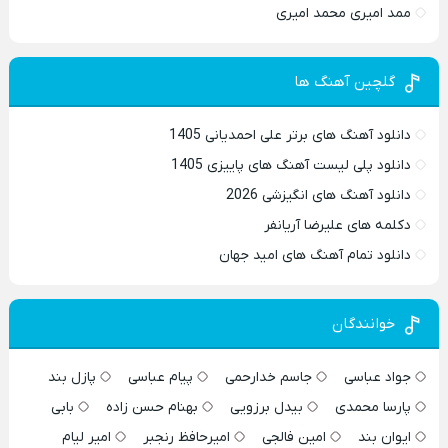
ممد امیری محمد امیری
گلچین آهنگ ها
دانلود آهنگ های برتر علی احمدیانی 1405
دانلود پلی لیست آهنگ های پاییزی 1405
دانلود آهنگ های انگیزشی 2026
دکلمه های علیرضا آریانفر
دانلود تمام آهنگ های امید جهان
خوانندگان
جواد عباسی
جاسم خدارحمی
پیام عباسی
پازل بند
پارسا محمدی
بیدل برزویی
بهنام حسن زاده
بابی
ایوان بند
امین فالجی
امیرحافظ رنجبر
امیر لیام