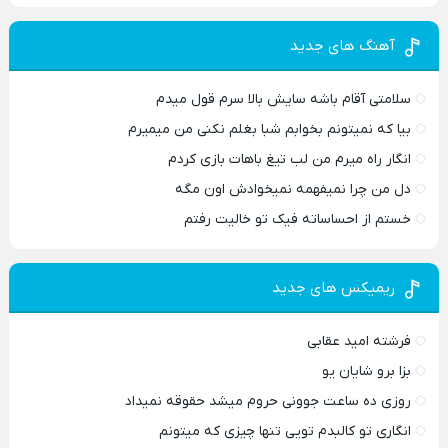
آهنگ های جدید
سلامتی آقام باشه سایش بالا سرم قول میدم
بیا که نمیتونم بخوابم شبا بغلم نکنی من میمیرم
انگار راه میرم من لب تیغ باهات بازی کردم
دل من چرا نمیفهمه نمیخوادش اون مگه
خستم از احساساته فیک تو خالیت رفتم
ریمیکس های جدید
فرشته امید عقابی
بزا برو شایان یو
روزی ده ساعت جوونی حروم میشد حقوقه نمیداد
انگاری تو کالبدم تویی تنها چیزی که میتونم