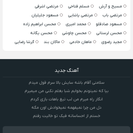
مسیح و آرش
مسلم فتاحی
مرتضی اشرفی
مرتضی باب
مرتضی پاشایی
مسعود جلیلیان
مسعود صادقلو
محمد امیری
محسن ابراهیم زاده
محسن لرستانی
محسن چاوشی
محسن یگانه
مجید رضوی
ماهان خادمی
ماکان بند
گرشا رضایی
آهنگ جدید
سلامتی آقام باشه سایش بالا سرم قول میدم
بیا که نمیتونم بخوابم شبا بغلم نکنی من میمیرم
انگار راه میرم من لب تیغ باهات بازی کردم
دل من چرا نمیفهمه نمیخوادش اون مگه
خستم از احساساته فیک تو خالیت رفتم