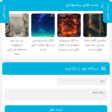
پست های پیشنهادی
پست بعدی
پست قبلی
سلامتی آقام باشه
بیا که نمیتونم
انگار راه میرم من
دل من چرا
سایش بالا سرم
بخوابم شبا بغلم
لب تیغ باهات بازی
نمیفهمه
قول میدم
نکنی من میمیرم
کردم
نمیخوادش اون
مگه
دیدگاه خود را بگذارید
ثبت نظر