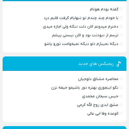
گفته بودم هونام
با خودم چند چندم تو تنهایام گرفت قلبم درد
دخترم میدونم الان دلت تنگه ولی اجازه میدی
ترسم از نبودنت بود و الان نیستی پیشم
دیگه نمیبازم دلو دیگه نمیخوامت تورو پاشو
ریمیکس های جدید
محاصره مشتاق دلوجیان
نگو اینجوری بهتره دور باشیمو حیفه نزن
حبس سبحان محمدی
عشق ابدی روح الله کرمی
الوعده وفا ابی عالی