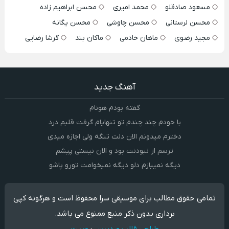
مسعود صادقلو
محمد امیری
محسن ابراهیم زاده
محسن لرستانی
محسن چاوشی
محسن یگانه
مجید رضوی
ماهان خادمی
ماکان بند
گرشا رضایی
آهنگ جدید
گفته بودم هونام
با خودم چند چندم تو تنهایام گرفت قلبم درد
دخترم میدونم الان دلت تنگه ولی اجازه میدی
ترسم از نبودنت بود و الان نیستی پیشم
دیگه نمیبازم دلو دیگه نمیخوامت تورو پاشو
تمامی حقوق مطالب برای موسیقی سرا محفوظ است و هرگونه کپی
برداری بدون ذکر منبع ممنوع می باشد.
طراحی قالب وردپرس
:
وبیت