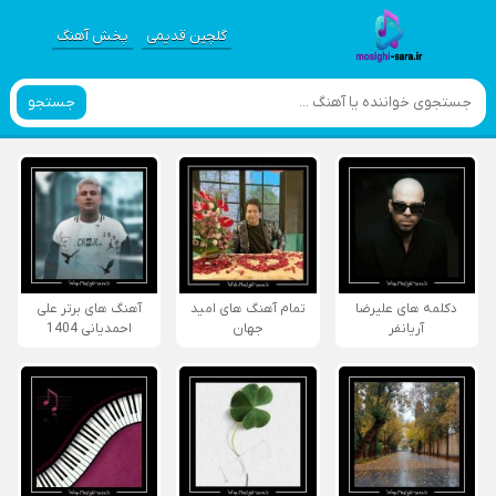
گلچین قدیمی
پخش آهنگ
جستجو
دکلمه های علیرضا
تمام آهنگ های امید
آهنگ های برتر علی
آریانفر
جهان
احمدیانی 1404