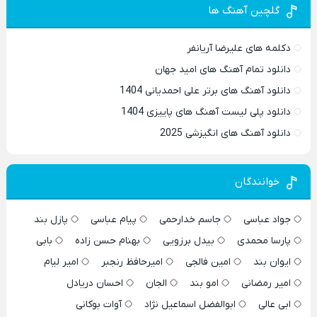
گلچین آهنگ ها
دکلمه های علیرضا آریانفر
دانلود تمام آهنگ های امید جهان
دانلود آهنگ های برتر علی احمدیانی 1404
دانلود پلی لیست آهنگ های پاییزی 1404
دانلود آهنگ های انگیزشی 2025
خوانندگان
جواد عباسی
جاسم خدارحمی
پیام عباسی
پازل بند
پارسا محمدی
بیدل برزویی
بهنام حسن زاده
بابی
ایوان بند
امین فالجی
امیرحافظ رنجبر
امیر لیام
امیر رمضانی
امو بند
الجان
احسان دریادل
ابی عالی
ابوالفضل اسماعیل نژاد
آوات بوکانی