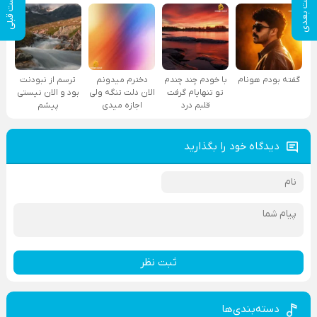
پست بعدی
پست قبلی
گفته بودم هونام
با خودم چند چندم
دخترم میدونم
ترسم از نبودنت
تو تنهایام گرفت
الان دلت تنگه ولی
بود و الان نیستی
قلبم درد
اجازه میدی
پیشم
دیدگاه خود را بگذارید
ثبت نظر
دسته‌بندی‌ها