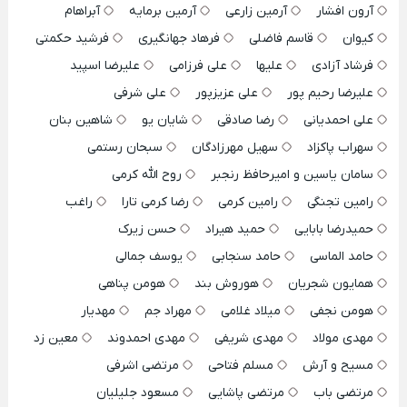
آرون افشار
آرمین زارعی
آرمین برمایه
آبراهام
کیوان
قاسم فاضلی
فرهاد جهانگیری
فرشید حکمتی
فرشاد آزادی
علیها
علی فرزامی
علیرضا اسپید
علیرضا رحیم پور
علی عزیزپور
علی شرفی
علی احمدیانی
رضا صادقی
شایان یو
شاهین بنان
سهراب پاکزاد
سهیل مهرزادگان
سبحان رستمی
سامان یاسین و امیرحافظ رنجبر
روح الله کرمی
رامین تجنگی
رامین کرمی
رضا کرمی تارا
راغب
حمیدرضا بابایی
حمید هیراد
حسن زیرک
حامد الماسی
حامد سنجابی
یوسف جمالی
همایون شجریان
هوروش بند
هومن پناهی
هومن نجفی
میلاد غلامی
مهراد جم
مهدیار
مهدی مولاد
مهدی شریفی
مهدی احمدوند
معین زد
مسیح و آرش
مسلم فتاحی
مرتضی اشرفی
مرتضی باب
مرتضی پاشایی
مسعود جلیلیان