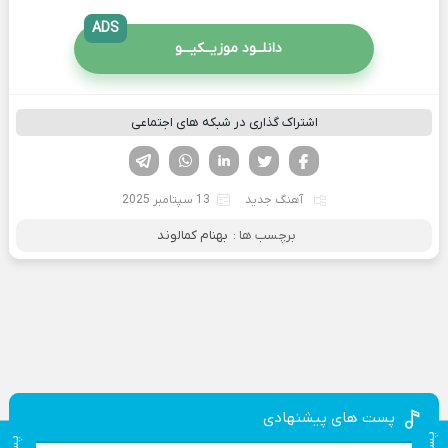
ADS
دانلــود موزیــکیـــو
اشتراک گذاری در شبکه های اجتماعی
فیسوک
تویتر
لینکدین
واتساپ
تلگرام
آهنگ جدید
13 سپتامبر 2025
برچسب ها :
بهنام کمالوند
پست های پیشنهادی