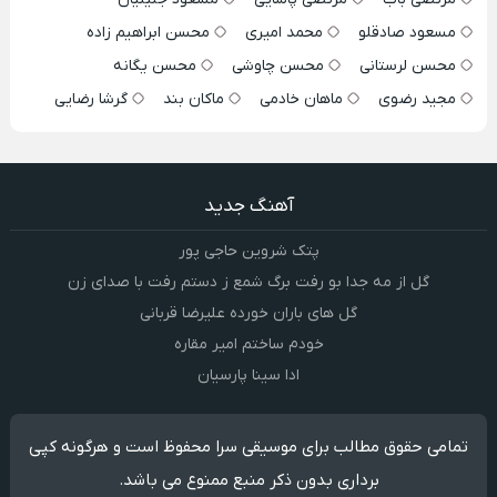
مسعود صادقلو
محمد امیری
محسن ابراهیم زاده
محسن لرستانی
محسن چاوشی
محسن یگانه
مجید رضوی
ماهان خادمی
ماکان بند
گرشا رضایی
آهنگ جدید
پتک شروین حاجی پور
گل از مه جدا بو رفت برگ شمع ز دستم رفت با صدای زن
گل های باران خورده علیرضا قربانی
خودم ساختم امیر مقاره
ادا سینا پارسیان
تمامی حقوق مطالب برای موسیقی سرا محفوظ است و هرگونه کپی
برداری بدون ذکر منبع ممنوع می باشد.