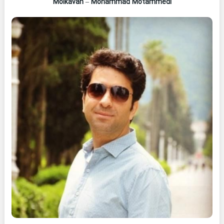
Molkavan
–
Mohammad Motammedi