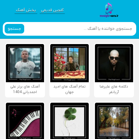
گلچین قدیمی
پخش آهنگ
جستجو
دکلمه های علیرضا
تمام آهنگ های امید
آهنگ های برتر علی
آریانفر
جهان
احمدیانی 1404