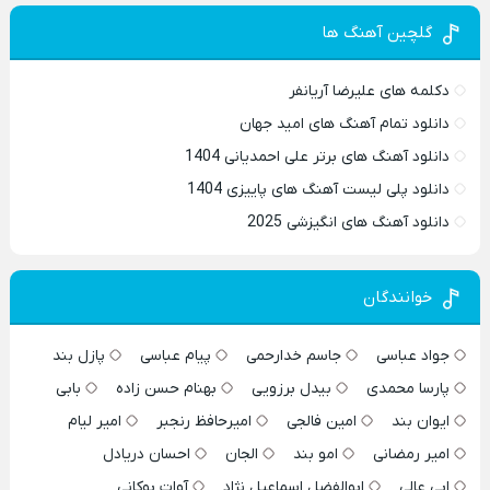
گلچین آهنگ ها
دکلمه های علیرضا آریانفر
دانلود تمام آهنگ های امید جهان
دانلود آهنگ های برتر علی احمدیانی 1404
دانلود پلی لیست آهنگ های پاییزی 1404
دانلود آهنگ های انگیزشی 2025
خوانندگان
جواد عباسی
جاسم خدارحمی
پیام عباسی
پازل بند
پارسا محمدی
بیدل برزویی
بهنام حسن زاده
بابی
ایوان بند
امین فالجی
امیرحافظ رنجبر
امیر لیام
امیر رمضانی
امو بند
الجان
احسان دریادل
ابی عالی
ابوالفضل اسماعیل نژاد
آوات بوکانی