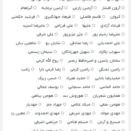
آرون افشار
آرمین زارعی
آرمین برمایه
آبراهام
کیوان
قاسم فاضلی
فرهاد جهانگیری
فرشید حکمتی
فرشاد آزادی
علیها
علی فرزامی
علیرضا اسپید
علیرضا رحیم پور
علی عزیزپور
علی شرفی
علی احمدیانی
رضا صادقی
شایان یو
شاهین بنان
سهراب پاکزاد
سهیل مهرزادگان
سبحان رستمی
سامان یاسین و امیرحافظ رنجبر
روح الله کرمی
رامین تجنگی
رامین کرمی
رضا کرمی تارا
راغب
حمیدرضا بابایی
حمید هیراد
حسن زیرک
حامد الماسی
حامد سنجابی
یوسف جمالی
همایون شجریان
هوروش بند
هومن پناهی
هومن نجفی
میلاد غلامی
مهراد جم
مهدیار
مهدی مولاد
مهدی شریفی
مهدی احمدوند
معین زد
مسیح و آرش
مسلم فتاحی
مرتضی اشرفی
مرتضی باب
مرتضی پاشایی
مسعود جلیلیان