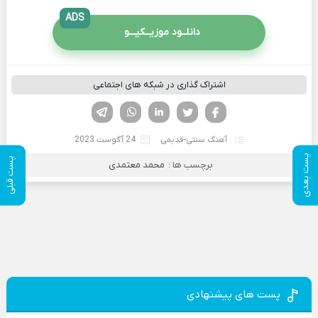
ADS
دانلــود موزیــکیـــو
اشتراک گذاری در شبکه های اجتماعی
فیسوک
تویتر
لینکدین
واتساپ
تلگرام
آهنگ سنتی-قدیمی
24 آگوست 2023
پست بعدی
پست قبلی
برچسب ها :
محمد معتمدی
پست های پیشنهادی