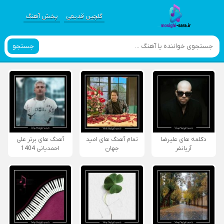
گلچین قدیمی
پخش آهنگ
جستجو
دکلمه های علیرضا
تمام آهنگ های امید
آهنگ های برتر علی
آریانفر
جهان
احمدیانی 1404