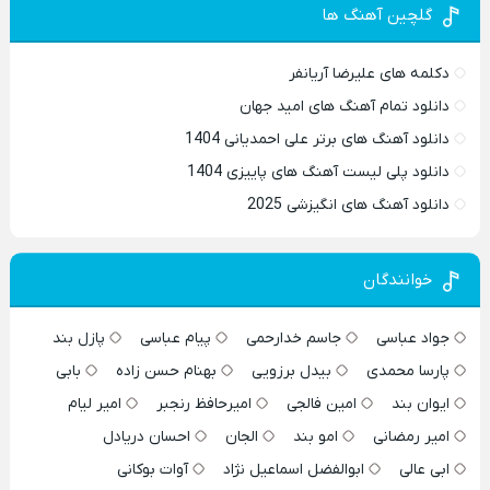
گلچین آهنگ ها
دکلمه های علیرضا آریانفر
دانلود تمام آهنگ های امید جهان
دانلود آهنگ های برتر علی احمدیانی 1404
دانلود پلی لیست آهنگ های پاییزی 1404
دانلود آهنگ های انگیزشی 2025
خوانندگان
جواد عباسی
جاسم خدارحمی
پیام عباسی
پازل بند
پارسا محمدی
بیدل برزویی
بهنام حسن زاده
بابی
ایوان بند
امین فالجی
امیرحافظ رنجبر
امیر لیام
امیر رمضانی
امو بند
الجان
احسان دریادل
ابی عالی
ابوالفضل اسماعیل نژاد
آوات بوکانی