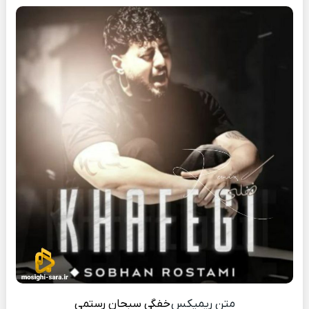
متن ریمیکس
خفگی
سبحان رستمی