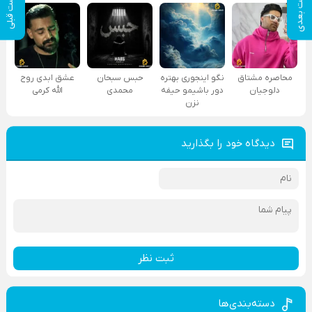
پست بعدی
پست قبلی
محاصره مشتاق
نگو اینجوری بهتره
حبس سبحان
عشق ابدی روح
دلوجیان
دور باشیمو حیفه
محمدی
الله کرمی
نزن
دیدگاه خود را بگذارید
ثبت نظر
دسته‌بندی‌ها