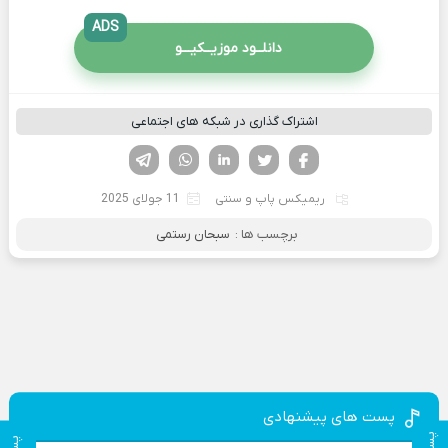
ADS
دانلــود موزیــکیـــو
اشتراک گذاری در شبکه های اجتماعی
فیسوک
تویتر
لینکدین
واتساپ
تلگرام
ریمیکس پاپ و سنتی
11 جولای 2025
برچسب ها :
سبحان رستمی
پست های پیشنهادی