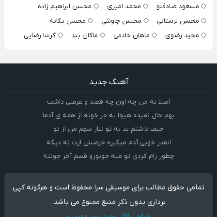
مسعود صادقلو
محمد امیری
محسن ابراهیم زاده
محسن لرستانی
محسن چاوشی
محسن یگانه
مجید رضوی
ماهان خادمی
ماکان بند
گرشا رضایی
آهنگ جدید
اصلا به من چه اون چه قصد و غرضی داشت
بهم حال نمیده هیجا به جز خونه از همه ی آدما
حیف داشتم بد به تو نیاز سهم من از تو
انقدر خوبی آدم میگیره حرصش ازت نه دیگه
چطور رام کردی تو منه جونورو قسم آخر جونته
تمامی حقوق مطالب برای موسیقی سرا محفوظ است و هرگونه کپی
برداری بدون ذکر منبع ممنوع می باشد.
طراحی قالب وردپرس
:
وبیت