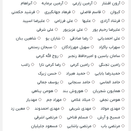
آرون افشار
آرمین زارعی
آرمین برمایه
آبراهام
کیوان
قاسم فاضلی
فرهاد جهانگیری
فرشید حکمتی
فرشاد آزادی
علیها
علی فرزامی
علیرضا اسپید
علیرضا رحیم پور
علی عزیزپور
علی شرفی
علی احمدیانی
رضا صادقی
شایان یو
شاهین بنان
سهراب پاکزاد
سهیل مهرزادگان
سبحان رستمی
سامان یاسین و امیرحافظ رنجبر
روح الله کرمی
رامین تجنگی
رامین کرمی
رضا کرمی تارا
راغب
حمیدرضا بابایی
حمید هیراد
حسن زیرک
حامد الماسی
حامد سنجابی
یوسف جمالی
همایون شجریان
هوروش بند
هومن پناهی
هومن نجفی
میلاد غلامی
مهراد جم
مهدیار
مهدی مولاد
مهدی شریفی
مهدی احمدوند
معین زد
مسیح و آرش
مسلم فتاحی
مرتضی اشرفی
مرتضی باب
مرتضی پاشایی
مسعود جلیلیان