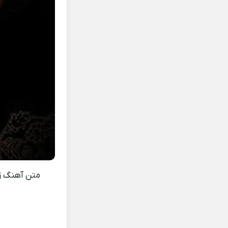
متن آهنگ
ز