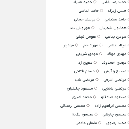
حمیدرضا بابایی
حمید هیراد
حسن زیرک
حامد الماسی
حامد سنجابی
یوسف جمالی
همایون شجریان
هوروش بند
هومن پناهی
هومن نجفی
میلاد غلامی
مهراد جم
مهدیار
مهدی مولاد
مهدی شریفی
مهدی احمدوند
معین زد
مسیح و آرش
مسلم فتاحی
مرتضی اشرفی
مرتضی باب
مرتضی پاشایی
مسعود جلیلیان
مسعود صادقلو
محمد امیری
محسن ابراهیم زاده
محسن لرستانی
محسن چاوشی
محسن یگانه
مجید رضوی
ماهان خادمی