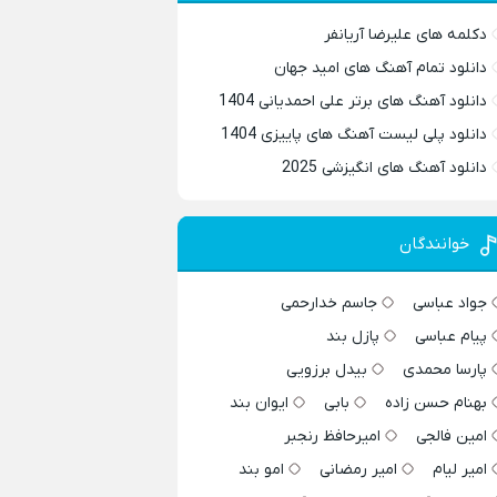
دکلمه های علیرضا آریانفر
دانلود تمام آهنگ های امید جهان
دانلود آهنگ های برتر علی احمدیانی 1404
دانلود پلی لیست آهنگ های پاییزی 1404
دانلود آهنگ های انگیزشی 2025
خوانندگان
جواد عباسی
جاسم خدارحمی
پیام عباسی
پازل بند
پارسا محمدی
بیدل برزویی
بهنام حسن زاده
بابی
ایوان بند
امین فالجی
امیرحافظ رنجبر
امیر لیام
امیر رمضانی
امو بند