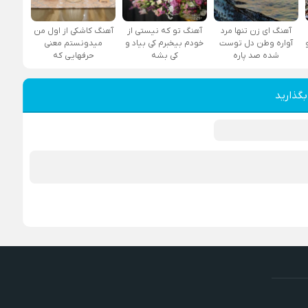
آهنگ ای زن تنها مرد
آهنگ تو که نیستی از
آهنگ کاشکی از اول من
آواره وطن دل توست
خودم بیخبرم کی بیاد و
میدونستم معنی
شده صد پاره
کی بشه
حرفهایی که
بگذارید