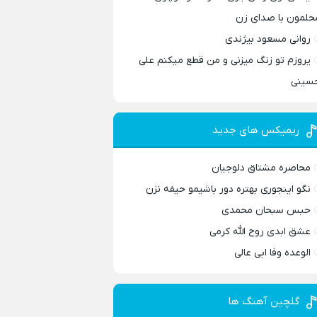
حلمون با صدای زن
روانی مسعود بیژندی
یروزم تو زنگ میزنی و من قطع میکنم علی
سینی
ریمیکس های جدید
محاصره مشتاق دلوجیان
نگو اینجوری بهتره دور باشیمو حیفه نزن
حبس سبحان محمدی
عشق ابدی روح الله کرمی
الوعده وفا ابی عالی
گلچین آهنگ ها