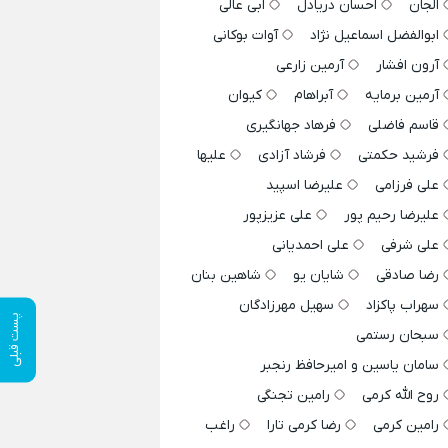
الجان
احسان دریادل
ابی عالی
ابوالفضل اسماعیل نژاد
آوات بوکانی
آرون افشار
آرمین زارعی
آرمین برمایه
آبراهام
کیوان
قاسم فاضلی
فرهاد جهانگیری
فرشید حکمتی
فرشاد آزادی
علیها
علی فرزامی
علیرضا اسپید
علیرضا رحیم پور
علی عزیزپور
علی شرفی
علی احمدیانی
رضا صادقی
شایان یو
شاهین بنان
سهراب پاکزاد
سهیل مهرزادگان
پست قبلی
سبحان رستمی
سامان یاسین و امیرحافظ رنجبر
روح الله کرمی
رامین تجنگی
رامین کرمی
رضا کرمی تارا
راغب