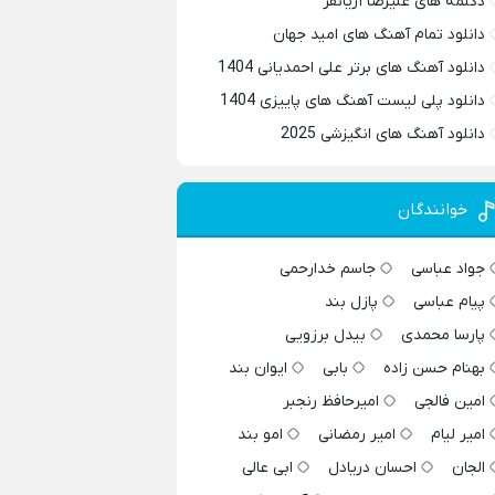
دکلمه های علیرضا آریانفر
دانلود تمام آهنگ های امید جهان
دانلود آهنگ های برتر علی احمدیانی 1404
دانلود پلی لیست آهنگ های پاییزی 1404
دانلود آهنگ های انگیزشی 2025
خوانندگان
جواد عباسی
جاسم خدارحمی
پیام عباسی
پازل بند
پارسا محمدی
بیدل برزویی
بهنام حسن زاده
بابی
ایوان بند
امین فالجی
امیرحافظ رنجبر
امیر لیام
امیر رمضانی
امو بند
الجان
احسان دریادل
ابی عالی