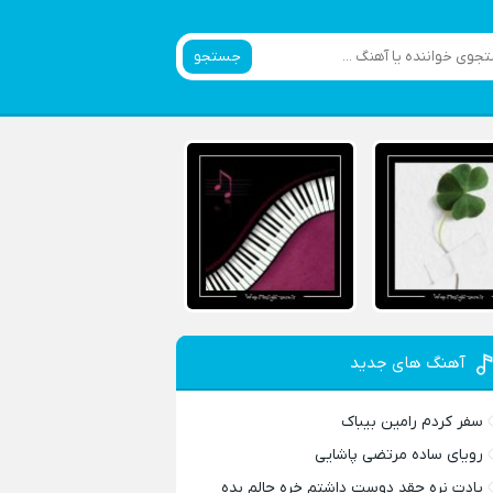
جستجو
آهنگ های جدید
سفر کردم رامین بیباک
رویای ساده مرتضی پاشایی
یادت نره چقد دوست داشتم خره حالم بده