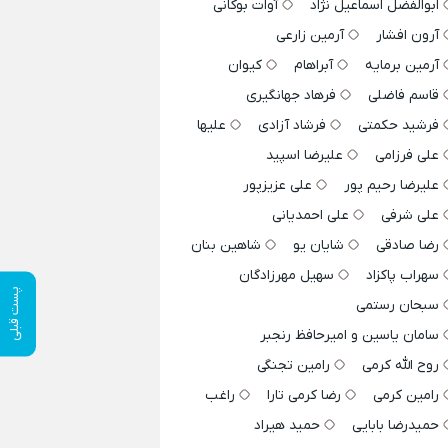
ابوالفضل اسماعیل نژاد
آوات بوکانی
آرون افشار
آرمین زارعی
آرمین برمایه
آبراهام
کیوان
قاسم فاضلی
فرهاد جهانگیری
فرشید حکمتی
فرشاد آزادی
علیها
علی فرزامی
علیرضا اسپید
علیرضا رحیم پور
علی عزیزپور
علی شرفی
علی احمدیانی
رضا صادقی
شایان یو
شاهین بنان
سهراب پاکزاد
سهیل مهرزادگان
پست قبلی
سبحان رستمی
سامان یاسین و امیرحافظ رنجبر
روح الله کرمی
رامین تجنگی
رامین کرمی
رضا کرمی تارا
راغب
حمیدرضا بابایی
حمید هیراد