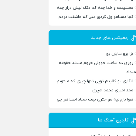
بخشیمت و خدا چته کم دنگ لیش درار چته
کجا دستامو ول کردی منی که عاشقت بودم
ریمیکس های جدید
بزا برو شایان یو
روزی ده ساعت جوونی حروم میشد حقوقه
میداد
انگاری تو کالبدم تویی تنها چیزی که میتونم
ممد امیری محمد امیری
هوا بارونیه مو چتری بهت نمیاد اصلا هر چی
گلچین آهنگ ها