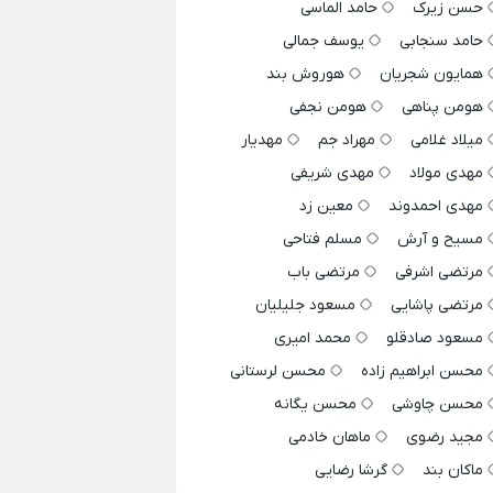
حسن زیرک
حامد الماسی
حامد سنجابی
یوسف جمالی
همایون شجریان
هوروش بند
هومن پناهی
هومن نجفی
میلاد غلامی
مهراد جم
مهدیار
مهدی مولاد
مهدی شریفی
مهدی احمدوند
معین زد
مسیح و آرش
مسلم فتاحی
مرتضی اشرفی
مرتضی باب
مرتضی پاشایی
مسعود جلیلیان
مسعود صادقلو
محمد امیری
محسن ابراهیم زاده
محسن لرستانی
محسن چاوشی
محسن یگانه
مجید رضوی
ماهان خادمی
ماکان بند
گرشا رضایی