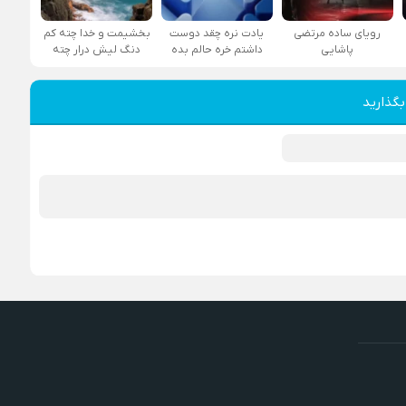
رویای ساده مرتضی
یادت نره چقد دوست
بخشیمت و خدا چته کم
پاشایی
داشتم خره حالم بده
دنگ لیش درار چته
بگذارید