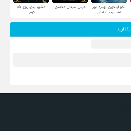
نگو اینجوری بهتره دور
حبس سبحان محمدی
عشق ابدی روح الله
باشیمو حیفه نزن
کرمی
بگذارید