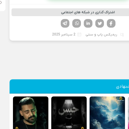
اشتراک گذاری در شبکه های اجتماعی
فیسوک
تویتر
لینکدین
واتساپ
تلگرام
ریمیکس پاپ و سنتی
2 سپتامبر 2025
نهادی