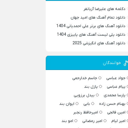
دکلمه های علیرضا آریانفر
دانلود تمام آهنگ های امید جهان
دانلود آهنگ های برتر علی احمدیانی 1404
دانلود پلی لیست آهنگ های پاییزی 1404
دانلود آهنگ های انگیزشی 2025
خوانندگان
جواد عباسی
جاسم خدارحمی
پیام عباسی
پازل بند
پارسا محمدی
بیدل برزویی
بهنام حسن زاده
بابی
ایوان بند
امین فالجی
امیرحافظ رنجبر
امیر لیام
امیر رمضانی
امو بند