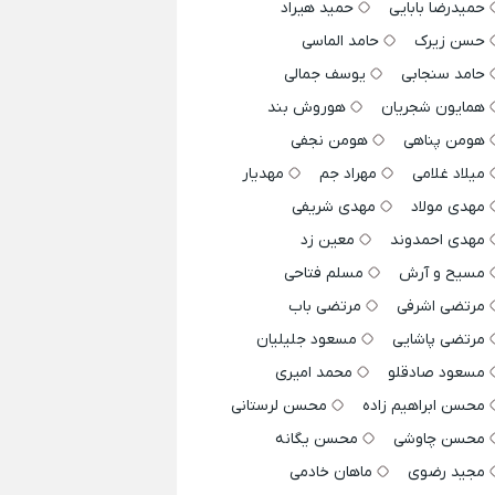
حمیدرضا بابایی
حمید هیراد
حسن زیرک
حامد الماسی
حامد سنجابی
یوسف جمالی
همایون شجریان
هوروش بند
هومن پناهی
هومن نجفی
میلاد غلامی
مهراد جم
مهدیار
مهدی مولاد
مهدی شریفی
مهدی احمدوند
معین زد
مسیح و آرش
مسلم فتاحی
مرتضی اشرفی
مرتضی باب
مرتضی پاشایی
مسعود جلیلیان
مسعود صادقلو
محمد امیری
محسن ابراهیم زاده
محسن لرستانی
محسن چاوشی
محسن یگانه
مجید رضوی
ماهان خادمی