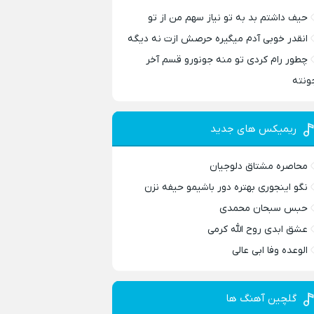
حیف داشتم بد به تو نیاز سهم من از تو
انقدر خوبی آدم میگیره حرصش ازت نه دیگه
چطور رام کردی تو منه جونورو قسم آخر
ونته
ریمیکس های جدید
محاصره مشتاق دلوجیان
نگو اینجوری بهتره دور باشیمو حیفه نزن
حبس سبحان محمدی
عشق ابدی روح الله کرمی
الوعده وفا ابی عالی
گلچین آهنگ ها