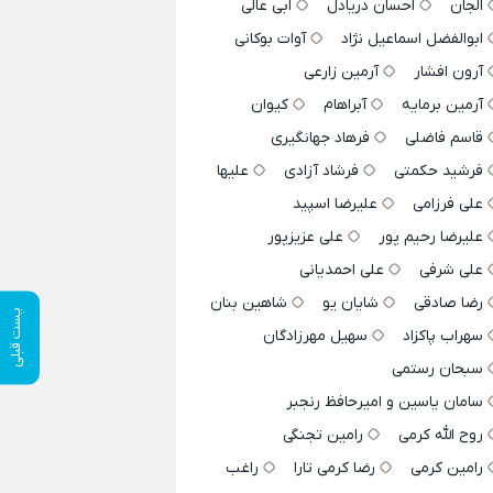
الجان
احسان دریادل
ابی عالی
ابوالفضل اسماعیل نژاد
آوات بوکانی
آرون افشار
آرمین زارعی
آرمین برمایه
آبراهام
کیوان
قاسم فاضلی
فرهاد جهانگیری
فرشید حکمتی
فرشاد آزادی
علیها
علی فرزامی
علیرضا اسپید
علیرضا رحیم پور
علی عزیزپور
علی شرفی
علی احمدیانی
رضا صادقی
شایان یو
شاهین بنان
پست قبلی
سهراب پاکزاد
سهیل مهرزادگان
سبحان رستمی
سامان یاسین و امیرحافظ رنجبر
روح الله کرمی
رامین تجنگی
رامین کرمی
رضا کرمی تارا
راغب