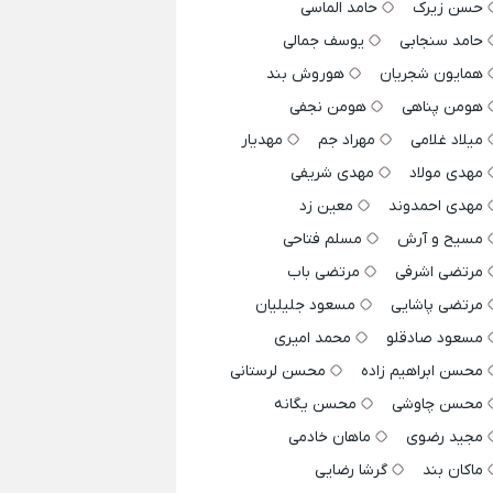
حسن زیرک
حامد الماسی
حامد سنجابی
یوسف جمالی
همایون شجریان
هوروش بند
هومن پناهی
هومن نجفی
میلاد غلامی
مهراد جم
مهدیار
مهدی مولاد
مهدی شریفی
مهدی احمدوند
معین زد
مسیح و آرش
مسلم فتاحی
مرتضی اشرفی
مرتضی باب
مرتضی پاشایی
مسعود جلیلیان
مسعود صادقلو
محمد امیری
محسن ابراهیم زاده
محسن لرستانی
محسن چاوشی
محسن یگانه
مجید رضوی
ماهان خادمی
ماکان بند
گرشا رضایی