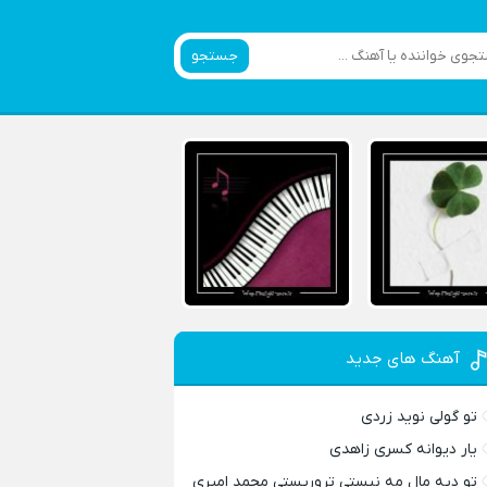
جستجو
آهنگ های جدید
تو گولی نوید زردی
یار دیوانه کسری زاهدی
تو دیه مال مه نیستی تروریستی محمد امیری