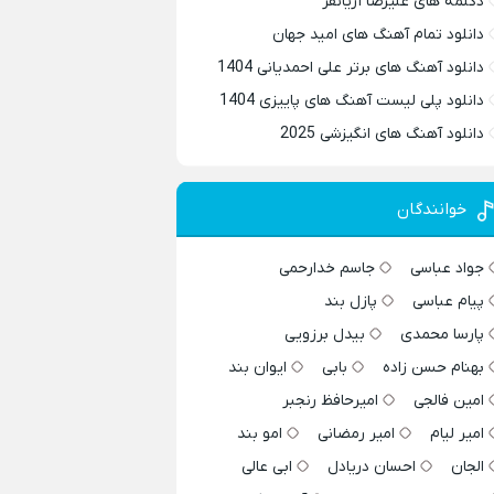
دکلمه های علیرضا آریانفر
دانلود تمام آهنگ های امید جهان
دانلود آهنگ های برتر علی احمدیانی 1404
دانلود پلی لیست آهنگ های پاییزی 1404
دانلود آهنگ های انگیزشی 2025
خوانندگان
جواد عباسی
جاسم خدارحمی
پیام عباسی
پازل بند
پارسا محمدی
بیدل برزویی
بهنام حسن زاده
بابی
ایوان بند
امین فالجی
امیرحافظ رنجبر
امیر لیام
امیر رمضانی
امو بند
الجان
احسان دریادل
ابی عالی