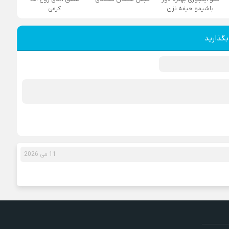
باشیمو حیفه نزن
کرمی
بگذارید
11 می 2026