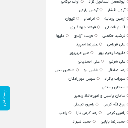
ابوالفضل اسماعیل نژاد
آوات بوکانی
آرون افشار
آرمین زارعی
آرمین برمایه
آبراهام
کیوان
قاسم فاضلی
فرهاد جهانگیری
فرشید حکمتی
فرشاد آزادی
علیها
علی فرزامی
علیرضا اسپید
علیرضا رحیم پور
علی عزیزپور
علی شرفی
علی احمدیانی
رضا صادقی
شایان یو
شاهین بنان
سهراب پاکزاد
سهیل مهرزادگان
سبحان رستمی
پست قبلی
سامان یاسین و امیرحافظ رنجبر
روح الله کرمی
رامین تجنگی
رامین کرمی
رضا کرمی تارا
راغب
حمیدرضا بابایی
حمید هیراد