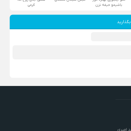
باشیمو حیفه نزن
کرمی
بگذارید
 امیری