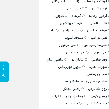
ابوالفضل اسماعیل نژاد
آوات بوکانی
آرون افشار
آرمین زارعی
آرمین برمایه
آبراهام
کیوان
قاسم فاضلی
فرهاد جهانگیری
فرشید حکمتی
فرشاد آزادی
علیها
علی فرزامی
علیرضا اسپید
علیرضا رحیم پور
علی عزیزپور
علی شرفی
علی احمدیانی
رضا صادقی
شایان یو
شاهین بنان
سهراب پاکزاد
سهیل مهرزادگان
پست قبلی
سبحان رستمی
سامان یاسین و امیرحافظ رنجبر
روح الله کرمی
رامین تجنگی
رامین کرمی
رضا کرمی تارا
راغب
حمیدرضا بابایی
حمید هیراد