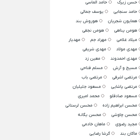
حسن زیرک
حامد الماسی
حامد سنجابی
یوسف جمالی
همایون شجریان
هوروش بند
هومن پناهی
هومن نجفی
میلاد غلامی
مهراد جم
مهدیار
مهدی مولاد
مهدی شریفی
مهدی احمدوند
معین زد
مسیح و آرش
مسلم فتاحی
مرتضی اشرفی
مرتضی باب
مرتضی پاشایی
مسعود جلیلیان
مسعود صادقلو
محمد امیری
محسن ابراهیم زاده
محسن لرستانی
محسن چاوشی
محسن یگانه
مجید رضوی
ماهان خادمی
ماکان بند
گرشا رضایی