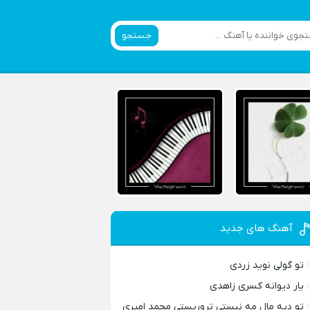
جستجو
آهنگ های جدید
تو گولی نوید زردی
یار دیوانه کسری زاهدی
تو دیه مال مه نیستی تروریستی محمد امیری