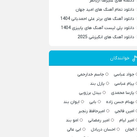
دکلمه های علیرضا آریانفر
دانلود تمام آهنگ های امید جهان
دانلود آهنگ های برتر علی احمدیانی 1404
دانلود پلی لیست آهنگ های پاییزی 1404
دانلود آهنگ های انگیزشی 2025
خوانندگان
جواد عباسی
جاسم خدارحمی
پیام عباسی
پازل بند
پارسا محمدی
بیدل برزویی
بهنام حسن زاده
بابی
ایوان بند
امین فالجی
امیرحافظ رنجبر
امیر لیام
امیر رمضانی
امو بند
الجان
احسان دریادل
ابی عالی