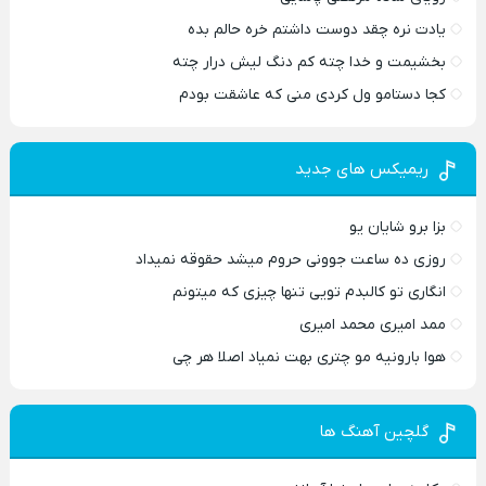
یادت نره چقد دوست داشتم خره حالم بده
بخشیمت و خدا چته کم دنگ لیش درار چته
کجا دستامو ول کردی منی که عاشقت بودم
ریمیکس های جدید
بزا برو شایان یو
روزی ده ساعت جوونی حروم میشد حقوقه نمیداد
انگاری تو کالبدم تویی تنها چیزی که میتونم
ممد امیری محمد امیری
هوا بارونیه مو چتری بهت نمیاد اصلا هر چی
گلچین آهنگ ها