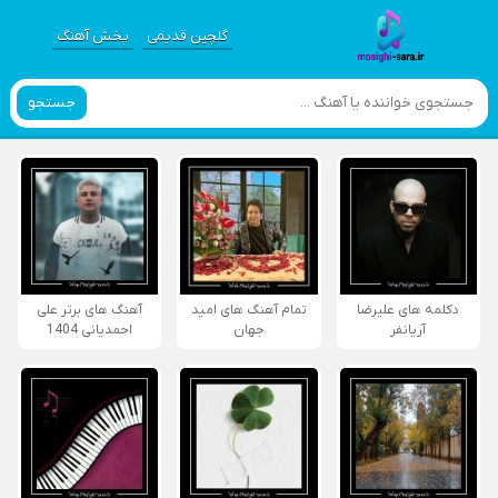
گلچین قدیمی
پخش آهنگ
جستجو
دکلمه های علیرضا
تمام آهنگ های امید
آهنگ های برتر علی
آریانفر
جهان
احمدیانی 1404