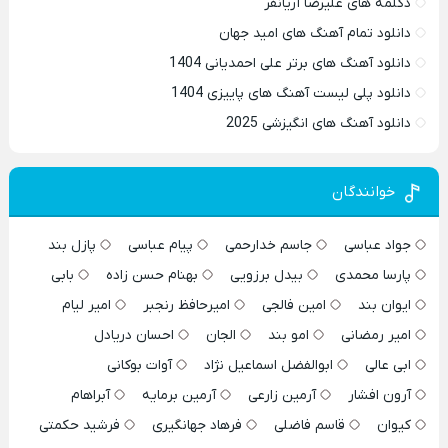
دکلمه های علیرضا آریانفر
دانلود تمام آهنگ های امید جهان
دانلود آهنگ های برتر علی احمدیانی 1404
دانلود پلی لیست آهنگ های پاییزی 1404
دانلود آهنگ های انگیزشی 2025
خوانندگان
جواد عباسی
جاسم خدارحمی
پیام عباسی
پازل بند
پارسا محمدی
بیدل برزویی
بهنام حسن زاده
بابی
ایوان بند
امین فالجی
امیرحافظ رنجبر
امیر لیام
امیر رمضانی
امو بند
الجان
احسان دریادل
ابی عالی
ابوالفضل اسماعیل نژاد
آوات بوکانی
آرون افشار
آرمین زارعی
آرمین برمایه
آبراهام
کیوان
قاسم فاضلی
فرهاد جهانگیری
فرشید حکمتی