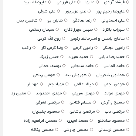
فرشاد آزادی
علیها
علی فرزامی
علیرضا اسپید
علیرضا رحیم پور
علی عزیزپور
علی شرفی
علی احمدیانی
رضا صادقی
شایان یو
شاهین بنان
سهراب پاکزاد
سهیل مهرزادگان
سبحان رستمی
سامان یاسین و امیرحافظ رنجبر
روح الله کرمی
رامین تجنگی
رامین کرمی
رضا کرمی تارا
راغب
حمیدرضا بابایی
حمید هیراد
حسن زیرک
حامد الماسی
حامد سنجابی
یوسف جمالی
همایون شجریان
هوروش بند
هومن پناهی
هومن نجفی
میلاد غلامی
مهراد جم
مهدیار
مهدی مولاد
مهدی شریفی
مهدی احمدوند
معین زد
مسیح و آرش
مسلم فتاحی
مرتضی اشرفی
مرتضی باب
مرتضی پاشایی
مسعود جلیلیان
مسعود صادقلو
محمد امیری
محسن ابراهیم زاده
محسن لرستانی
محسن چاوشی
محسن یگانه