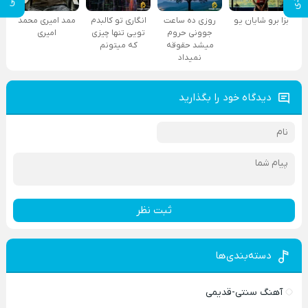
بزا برو شایان یو
روزی ده ساعت
انگاری تو کالبدم
ممد امیری محمد
جوونی حروم
تویی تنها چیزی
امیری
میشد حقوقه
که میتونم
نمیداد
دیدگاه خود را بگذارید
ثبت نظر
دسته‌بندی‌ها
آهنگ سنتی-قدیمی