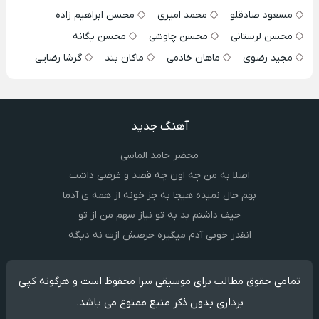
مسعود صادقلو
محمد امیری
محسن ابراهیم زاده
محسن لرستانی
محسن چاوشی
محسن یگانه
مجید رضوی
ماهان خادمی
ماکان بند
گرشا رضایی
آهنگ جدید
محضر حامد الماسی
اصلا به من چه اون چه قصد و غرضی داشت
بهم حال نمیده هیجا به جز خونه از همه ی آدما
حیف داشتم بد به تو نیاز سهم من از تو
انقدر خوبی آدم میگیره حرصش ازت نه دیگه
تمامی حقوق مطالب برای موسیقی سرا محفوظ است و هرگونه کپی
برداری بدون ذکر منبع ممنوع می باشد.