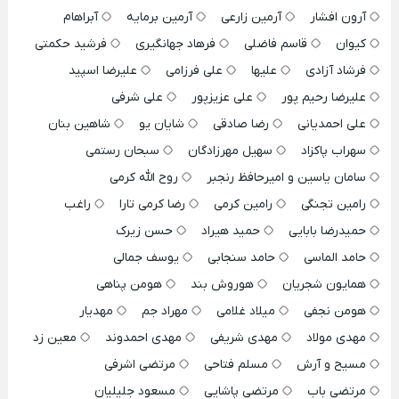
آرون افشار
آرمین زارعی
آرمین برمایه
آبراهام
کیوان
قاسم فاضلی
فرهاد جهانگیری
فرشید حکمتی
فرشاد آزادی
علیها
علی فرزامی
علیرضا اسپید
علیرضا رحیم پور
علی عزیزپور
علی شرفی
علی احمدیانی
رضا صادقی
شایان یو
شاهین بنان
سهراب پاکزاد
سهیل مهرزادگان
سبحان رستمی
سامان یاسین و امیرحافظ رنجبر
روح الله کرمی
رامین تجنگی
رامین کرمی
رضا کرمی تارا
راغب
حمیدرضا بابایی
حمید هیراد
حسن زیرک
حامد الماسی
حامد سنجابی
یوسف جمالی
همایون شجریان
هوروش بند
هومن پناهی
هومن نجفی
میلاد غلامی
مهراد جم
مهدیار
مهدی مولاد
مهدی شریفی
مهدی احمدوند
معین زد
مسیح و آرش
مسلم فتاحی
مرتضی اشرفی
مرتضی باب
مرتضی پاشایی
مسعود جلیلیان