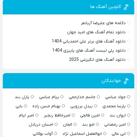
گلچین آهنگ ها
دکلمه های علیرضا آریانفر
دانلود تمام آهنگ های امید جهان
دانلود آهنگ های برتر علی احمدیانی 1404
دانلود پلی لیست آهنگ های پاییزی 1404
دانلود آهنگ های انگیزشی 2025
خوانندگان
جواد عباسی
جاسم خدارحمی
پیام عباسی
پازل بند
پارسا محمدی
بیدل برزویی
بهنام حسن زاده
بابی
ایوان بند
امین فالجی
امیرحافظ رنجبر
امیر لیام
امیر رمضانی
امو بند
الجان
احسان دریادل
ابی عالی
ابوالفضل اسماعیل نژاد
آوات بوکانی