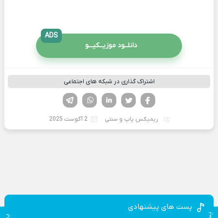
ADS
دانلــود موزیــکیـــو
اشتراک گذاری در شبکه های اجتماعی
فیسوک
تویتر
لینکدین
واتساپ
تلگرام
ریمیکس پاپ و سنتی
2 آگوست 2025
پست های پیشنهادی