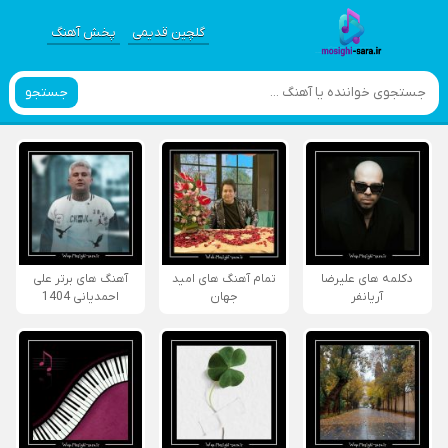
گلچین قدیمی
پخش آهنگ
جستجو
دکلمه های علیرضا
تمام آهنگ های امید
آهنگ های برتر علی
آریانفر
جهان
احمدیانی 1404