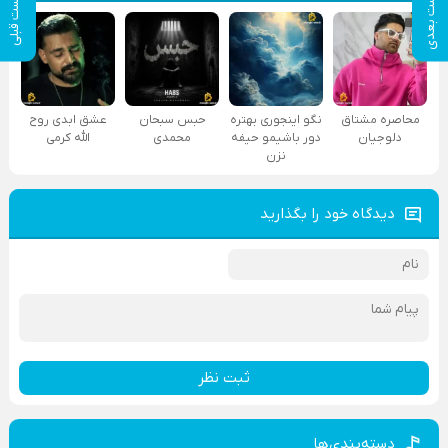
پست بعدی
پست قبلی
محاصره مشتاق
نگو اینجوری بهتره
حبس سبحان
عشق ابدی روح
دلوجیان
دور باشیمو حیفه
محمدی
الله کرمی
نزن
دیدگاه خود را بگذارید
ثبت نظر
دسته‌بندی‌ها