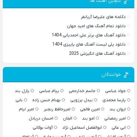
گلچین آهنگ ها
دکلمه های علیرضا آریانفر
دانلود تمام آهنگ های امید جهان
دانلود آهنگ های برتر علی احمدیانی 1404
دانلود پلی لیست آهنگ های پاییزی 1404
دانلود آهنگ های انگیزشی 2025
خوانندگان
جواد عباسی
جاسم خدارحمی
پیام عباسی
پازل بند
پارسا محمدی
بیدل برزویی
بهنام حسن زاده
بابی
ایوان بند
امین فالجی
امیرحافظ رنجبر
امیر لیام
امیر رمضانی
امو بند
الجان
احسان دریادل
ابی عالی
ابوالفضل اسماعیل نژاد
آوات بوکانی
آرون افشار
آرمین زارعی
آرمین برمایه
آبراهام