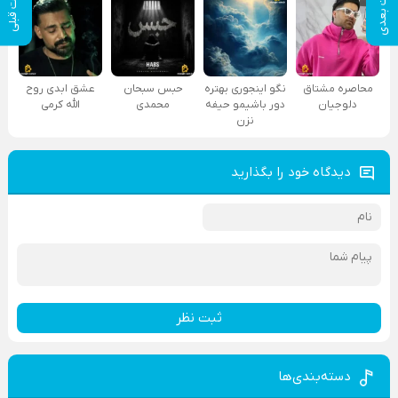
پست بعدی
پست قبلی
محاصره مشتاق
نگو اینجوری بهتره
حبس سبحان
عشق ابدی روح
دلوجیان
دور باشیمو حیفه
محمدی
الله کرمی
نزن
دیدگاه خود را بگذارید
ثبت نظر
دسته‌بندی‌ها