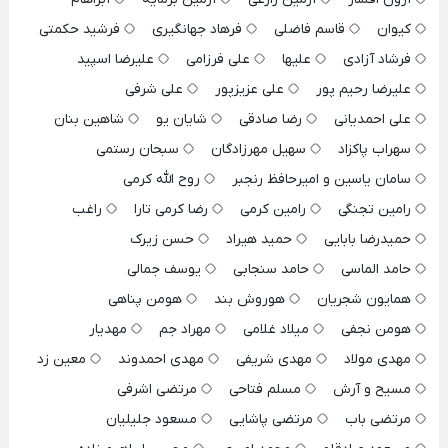
کیوان
قاسم فاضلی
فرهاد جهانگیری
فرشید حکمتی
فرشاد آزادی
علیها
علی فرزامی
علیرضا اسپید
علیرضا رحیم پور
علی عزیزپور
علی شرفی
علی احمدیانی
رضا صادقی
شایان یو
شاهین بنان
سهراب پاکزاد
سهیل مهرزادگان
سبحان رستمی
سامان یاسین و امیرحافظ رنجبر
روح الله کرمی
رامین تجنگی
رامین کرمی
رضا کرمی تارا
راغب
حمیدرضا بابایی
حمید هیراد
حسن زیرک
حامد الماسی
حامد سنجابی
یوسف جمالی
همایون شجریان
هوروش بند
هومن پناهی
هومن نجفی
میلاد غلامی
مهراد جم
مهدیار
مهدی مولاد
مهدی شریفی
مهدی احمدوند
معین زد
مسیح و آرش
مسلم فتاحی
مرتضی اشرفی
مرتضی باب
مرتضی پاشایی
مسعود جلیلیان