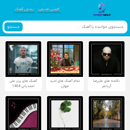
گلچین قدیمی
پخش آهنگ
جستجو
دکلمه های علیرضا
تمام آهنگ های امید
آهنگ های برتر علی
آریانفر
جهان
احمدیانی 1404