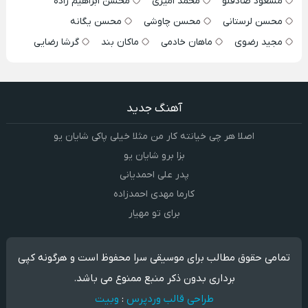
مسعود صادقلو
محمد امیری
محسن ابراهیم زاده
محسن لرستانی
محسن چاوشی
محسن یگانه
مجید رضوی
ماهان خادمی
ماکان بند
گرشا رضایی
آهنگ جدید
اصلا هر چی خیانته کار من مثلا خیلی پاکی شایان یو
بزا برو شایان یو
پدر علی احمدیانی
کارما مهدی احمدزاده
برای تو مهیار
تمامی حقوق مطالب برای موسیقی سرا محفوظ است و هرگونه کپی
برداری بدون ذکر منبع ممنوع می باشد.
طراحی قالب وردپرس
:
وبیت