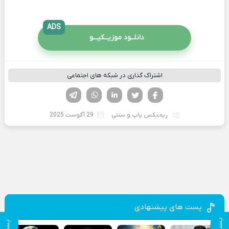
ADS
دانلــود موزیــکیـــو
اشتراک گذاری در شبکه های اجتماعی
فیسوک
تویتر
لینکدین
واتساپ
تلگرام
ریمیکس پاپ و سنتی
29 آگوست 2025
پست های پیشنهادی