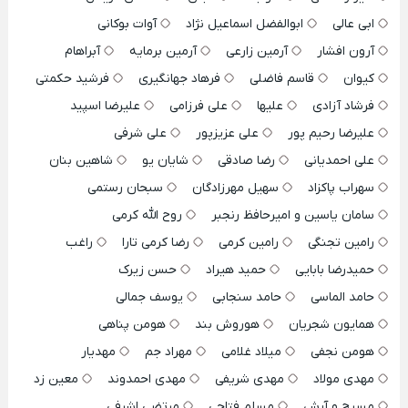
ابی عالی
ابوالفضل اسماعیل نژاد
آوات بوکانی
آرون افشار
آرمین زارعی
آرمین برمایه
آبراهام
کیوان
قاسم فاضلی
فرهاد جهانگیری
فرشید حکمتی
فرشاد آزادی
علیها
علی فرزامی
علیرضا اسپید
علیرضا رحیم پور
علی عزیزپور
علی شرفی
علی احمدیانی
رضا صادقی
شایان یو
شاهین بنان
سهراب پاکزاد
سهیل مهرزادگان
سبحان رستمی
سامان یاسین و امیرحافظ رنجبر
روح الله کرمی
رامین تجنگی
رامین کرمی
رضا کرمی تارا
راغب
حمیدرضا بابایی
حمید هیراد
حسن زیرک
حامد الماسی
حامد سنجابی
یوسف جمالی
همایون شجریان
هوروش بند
هومن پناهی
هومن نجفی
میلاد غلامی
مهراد جم
مهدیار
مهدی مولاد
مهدی شریفی
مهدی احمدوند
معین زد
مسیح و آرش
مسلم فتاحی
مرتضی اشرفی