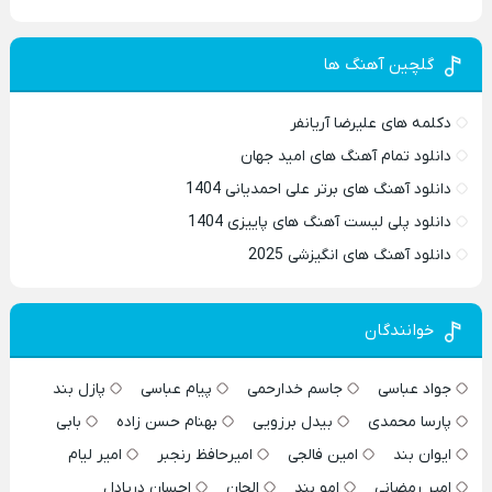
گلچین آهنگ ها
دکلمه های علیرضا آریانفر
دانلود تمام آهنگ های امید جهان
دانلود آهنگ های برتر علی احمدیانی 1404
دانلود پلی لیست آهنگ های پاییزی 1404
دانلود آهنگ های انگیزشی 2025
خوانندگان
جواد عباسی
جاسم خدارحمی
پیام عباسی
پازل بند
پارسا محمدی
بیدل برزویی
بهنام حسن زاده
بابی
ایوان بند
امین فالجی
امیرحافظ رنجبر
امیر لیام
امیر رمضانی
امو بند
الجان
احسان دریادل