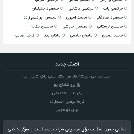
مرتضی باب
مرتضی پاشایی
مسعود جلیلیان
مسعود صادقلو
محمد امیری
محسن ابراهیم زاده
محسن لرستانی
محسن چاوشی
محسن یگانه
مجید رضوی
ماهان خادمی
ماکان بند
گرشا رضایی
آهنگ جدید
اصلا هر چی خیانته کار من مثلا خیلی پاکی شایان یو
بزا برو شایان یو
پدر علی احمدیانی
کارما مهدی احمدزاده
برای تو مهیار
تمامی حقوق مطالب برای موسیقی سرا محفوظ است و هرگونه کپی