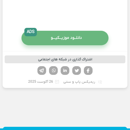
ADS
دانلــود موزیــکیـــو
اشتراک گذاری در شبکه های اجتماعی
فیسوک
تویتر
لینکدین
واتساپ
تلگرام
ریمیکس پاپ و سنتی
26 آگوست 2025