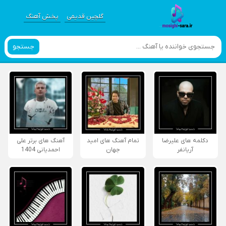
گلچین قدیمی
پخش آهنگ
جستجو
دکلمه های علیرضا
تمام آهنگ های امید
آهنگ های برتر علی
آریانفر
جهان
احمدیانی 1404