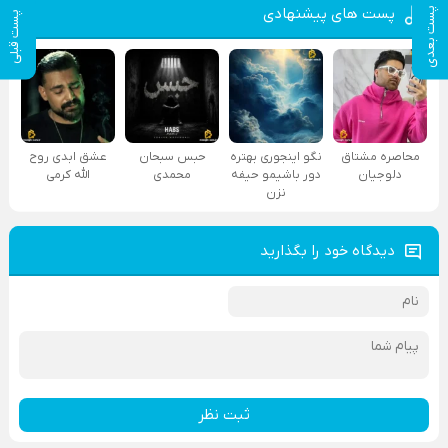
پست های پیشنهادی
پست بعدی
پست قبلی
محاصره مشتاق
نگو اینجوری بهتره
حبس سبحان
عشق ابدی روح
دلوجیان
دور باشیمو حیفه
محمدی
الله کرمی
نزن
دیدگاه خود را بگذارید
ثبت نظر