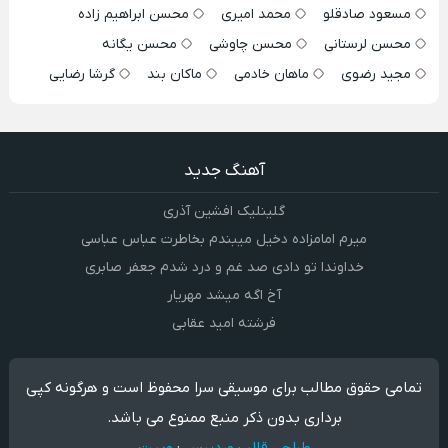
مسعود صادقلو
محمد امیری
محسن ابراهیم زاده
محسن لرستانی
محسن چاوشی
محسن یگانه
مجید رضوی
ماهان خادمی
ماکان بند
گرشا رضایی
آهنگ جدید
گلینلیک افشین آذری
میرم امامزاده دخیل میبندم بخاطرت عباس عباسی
خداوندا تو دادی صد غم و درد شدم جعفر صابری
آخ اگه میشد مهریار
فرشته امید عقابی
تمامی حقوق مطالب برای موسیقی سرا محفوظ است و هرگونه کپی
برداری بدون ذکر منبع ممنوع می باشد.
طراحی قالب وردپرس
:
وبیت