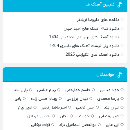
گلچین آهنگ ها
دکلمه های علیرضا آریانفر
دانلود تمام آهنگ های امید جهان
دانلود آهنگ های برتر علی احمدیانی 1404
دانلود پلی لیست آهنگ های پاییزی 1404
دانلود آهنگ های انگیزشی 2025
خوانندگان
جواد عباسی
جاسم خدارحمی
پیام عباسی
پازل بند
پارسا محمدی
بیدل برزویی
بهنام حسن زاده
بابی
ایوان بند
امین فالجی
امیرحافظ رنجبر
امیر لیام
امیر رمضانی
امو بند
الجان
احسان دریادل
ابی عالی
ابوالفضل اسماعیل نژاد
آوات بوکانی