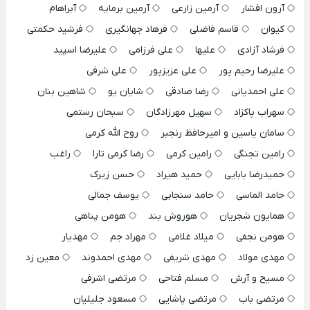
آرون افشار
آرمین زارعی
آرمین برمایه
آبراهام
کیوان
قاسم فاضلی
فرهاد جهانگیری
فرشید حکمتی
فرشاد آزادی
علیها
علی فرزامی
علیرضا اسپید
علیرضا رحیم پور
علی عزیزپور
علی شرفی
علی احمدیانی
رضا صادقی
شایان یو
شاهین بنان
سهراب پاکزاد
سهیل مهرزادگان
سبحان رستمی
سامان یاسین و امیرحافظ رنجبر
روح الله کرمی
رامین تجنگی
رامین کرمی
رضا کرمی تارا
راغب
حمیدرضا بابایی
حمید هیراد
حسن زیرک
حامد الماسی
حامد سنجابی
یوسف جمالی
همایون شجریان
هوروش بند
هومن پناهی
هومن نجفی
میلاد غلامی
مهراد جم
مهدیار
مهدی مولاد
مهدی شریفی
مهدی احمدوند
معین زد
مسیح و آرش
مسلم فتاحی
مرتضی اشرفی
مرتضی باب
مرتضی پاشایی
مسعود جلیلیان