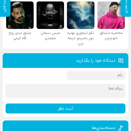
پست بعدی
پست قبلی
محاصره مشتاق
نگو اینجوری بهتره
حبس سبحان
عشق ابدی روح
دلوجیان
دور باشیمو حیفه
محمدی
الله کرمی
نزن
دیدگاه خود را بگذارید
ثبت نظر
دسته‌بندی‌ها