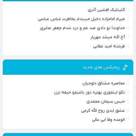
گلینلیک افشین آذری
میرم امامزاده دخیل میبندم بخاطرت عباس عباسی
خداوندا تو دادی صد غم و درد شدم جعفر صابری
آخ اگه میشد مهریار
فرشته امید عقابی
ریمیکس های جدید
محاصره مشتاق دلوجیان
نگو اینجوری بهتره دور باشیمو حیفه نزن
حبس سبحان محمدی
عشق ابدی روح الله کرمی
الوعده وفا ابی عالی