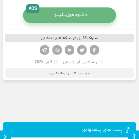
ADS
دانلــود موزیــکیـــو
اشتراک گذاری در شبکه های اجتماعی
فیسوک
تویتر
لینکدین
واتساپ
تلگرام
ریمیکس پاپ و سنتی
4 می 2025
برچسب ها :
روزبه بمانی
پست های پیشنهادی