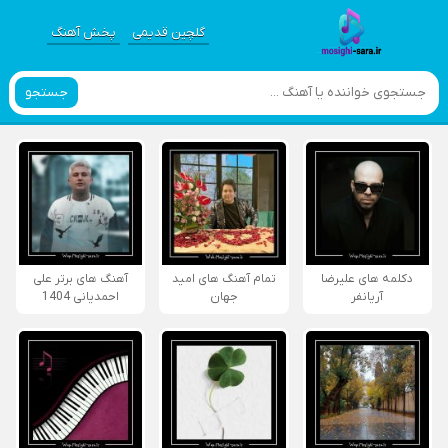
گلچین قدیمی
پخش آهنگ
جستجو
دکلمه های علیرضا
تمام آهنگ های امید
آهنگ های برتر علی
آریانفر
جهان
احمدیانی 1404