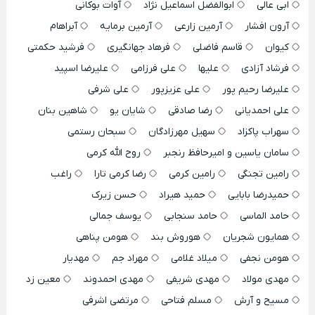
ابی عالی
ابوالفضل اسماعیل نژاد
آوات بوکانی
آرون افشار
آرمین زارعی
آرمین برمایه
آبراهام
کیوان
قاسم فاضلی
فرهاد جهانگیری
فرشید حکمتی
فرشاد آزادی
علیها
علی فرزامی
علیرضا اسپید
علیرضا رحیم پور
علی عزیزپور
علی شرفی
علی احمدیانی
رضا صادقی
شایان یو
شاهین بنان
سهراب پاکزاد
سهیل مهرزادگان
سبحان رستمی
سامان یاسین و امیرحافظ رنجبر
روح الله کرمی
رامین تجنگی
رامین کرمی
رضا کرمی تارا
راغب
حمیدرضا بابایی
حمید هیراد
حسن زیرک
حامد الماسی
حامد سنجابی
یوسف جمالی
همایون شجریان
هوروش بند
هومن پناهی
هومن نجفی
میلاد غلامی
مهراد جم
مهدیار
مهدی مولاد
مهدی شریفی
مهدی احمدوند
معین زد
مسیح و آرش
مسلم فتاحی
مرتضی اشرفی