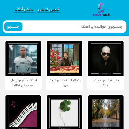
گلچین قدیمی
پخش آهنگ
جستجو
دکلمه های علیرضا
تمام آهنگ های امید
آهنگ های برتر علی
آریانفر
جهان
احمدیانی 1404