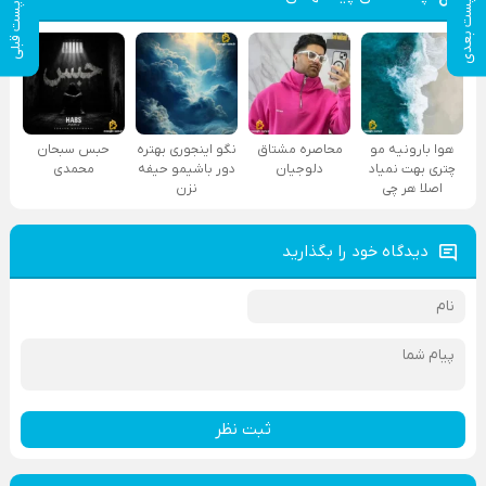
پست بعدی
پست قبلی
هوا بارونیه مو
محاصره مشتاق
نگو اینجوری بهتره
حبس سبحان
چتری بهت نمیاد
دلوجیان
دور باشیمو حیفه
محمدی
اصلا هر چی
نزن
دیدگاه خود را بگذارید
ثبت نظر