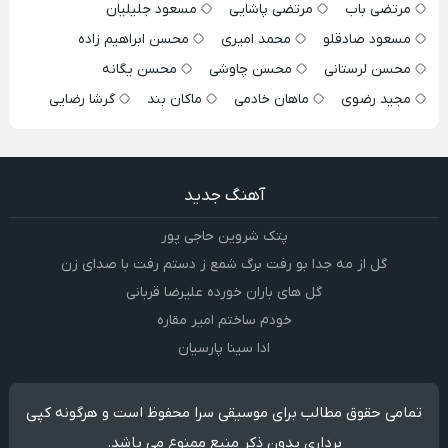
مرتضی باب
مرتضی پاشایی
مسعود جلیلیان
مسعود صادقلو
محمد امیری
محسن ابراهیم زاده
محسن لرستانی
محسن چاوشی
محسن یگانه
مجید رضوی
ماهان خادمی
ماکان بند
گرشا رضایی
آهنگ جدید
پتک شروین حاجی پور
گل از مه جدا بو رفت برگ شمع ز دستم رفت با صدای زن
گل های باران خورده علیرضا قربانی
خودم ساختم امیر مقاره
ادا سینا پارسیان
تمامی حقوق مطالب برای موسیقی سرا محفوظ است و هرگونه کپی
برداری بدون ذکر منبع ممنوع می باشد.