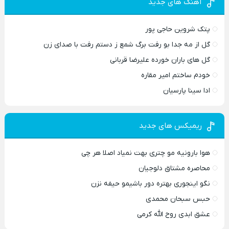
آهنگ های جدید
پتک شروین حاجی پور
گل از مه جدا بو رفت برگ شمع ز دستم رفت با صدای زن
گل های باران خورده علیرضا قربانی
خودم ساختم امیر مقاره
ادا سینا پارسیان
ریمیکس های جدید
هوا بارونیه مو چتری بهت نمیاد اصلا هر چی
محاصره مشتاق دلوجیان
نگو اینجوری بهتره دور باشیمو حیفه نزن
حبس سبحان محمدی
عشق ابدی روح الله کرمی