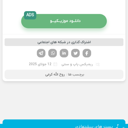
ADS
دانلــود موزیــکیـــو
اشتراک گذاری در شبکه های اجتماعی
فیسوک
تویتر
لینکدین
واتساپ
تلگرام
ریمیکس پاپ و سنتی
12 جولای 2025
برچسب ها :
روح الله کرمی
پست های پیشنهادی