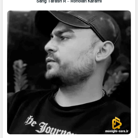
Sang Tarash R
–
Roholah Karami