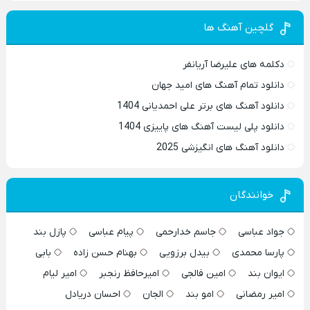
گلچین آهنگ ها
دکلمه های علیرضا آریانفر
دانلود تمام آهنگ های امید جهان
دانلود آهنگ های برتر علی احمدیانی 1404
دانلود پلی لیست آهنگ های پاییزی 1404
دانلود آهنگ های انگیزشی 2025
خوانندگان
جواد عباسی
جاسم خدارحمی
پیام عباسی
پازل بند
پارسا محمدی
بیدل برزویی
بهنام حسن زاده
بابی
ایوان بند
امین فالجی
امیرحافظ رنجبر
امیر لیام
امیر رمضانی
امو بند
الجان
احسان دریادل