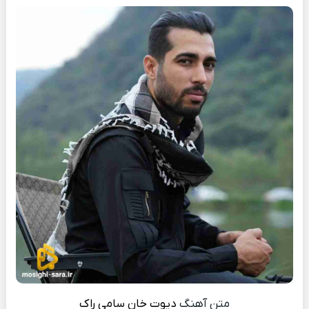
متن آهنگ
دیوت خان
سامی راک