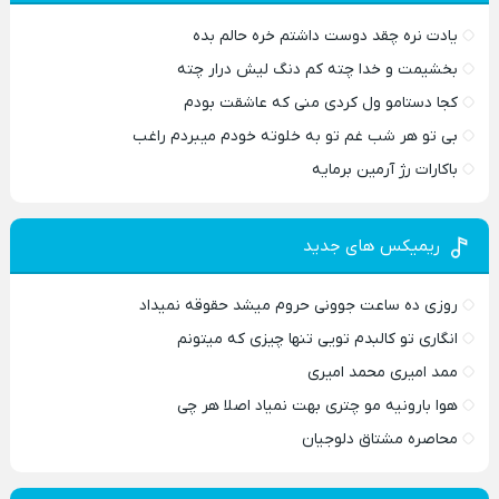
یادت نره چقد دوست داشتم خره حالم بده
بخشیمت و خدا چته کم دنگ لیش درار چته
کجا دستامو ول کردی منی که عاشقت بودم
بی تو هر شب غم تو به خلوته خودم میبردم راغب
باکارات رژ آرمین برمایه
ریمیکس های جدید
روزی ده ساعت جوونی حروم میشد حقوقه نمیداد
انگاری تو کالبدم تویی تنها چیزی که میتونم
ممد امیری محمد امیری
هوا بارونیه مو چتری بهت نمیاد اصلا هر چی
محاصره مشتاق دلوجیان