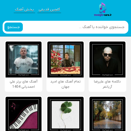
گلچین قدیمی
پخش آهنگ
جستجو
دکلمه های علیرضا
تمام آهنگ های امید
آهنگ های برتر علی
آریانفر
جهان
احمدیانی 1404