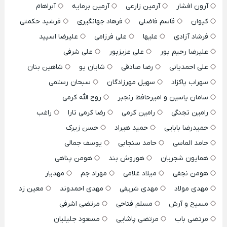
آرون افشار
آرمین زارعی
آرمین برمایه
آبراهام
کیوان
قاسم فاضلی
فرهاد جهانگیری
فرشید حکمتی
فرشاد آزادی
علیها
علی فرزامی
علیرضا اسپید
علیرضا رحیم پور
علی عزیزپور
علی شرفی
علی احمدیانی
رضا صادقی
شایان یو
شاهین بنان
سهراب پاکزاد
سهیل مهرزادگان
سبحان رستمی
سامان یاسین و امیرحافظ رنجبر
روح الله کرمی
رامین تجنگی
رامین کرمی
رضا کرمی تارا
راغب
حمیدرضا بابایی
حمید هیراد
حسن زیرک
حامد الماسی
حامد سنجابی
یوسف جمالی
همایون شجریان
هوروش بند
هومن پناهی
هومن نجفی
میلاد غلامی
مهراد جم
مهدیار
مهدی مولاد
مهدی شریفی
مهدی احمدوند
معین زد
مسیح و آرش
مسلم فتاحی
مرتضی اشرفی
مرتضی باب
مرتضی پاشایی
مسعود جلیلیان