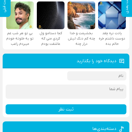
پست بعدی
پست قبلی
یادت نره چقد
بخشیمت و خدا
کجا دستامو ول
بی تو هر شب غم
دوست داشتم خره
چته کم دنگ لیش
کردی منی که
تو به خلوته خودم
حالم بده
درار چته
عاشقت بودم
میبردم راغب
دیدگاه خود را بگذارید
ثبت نظر
دسته‌بندی‌ها