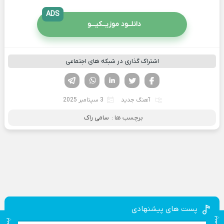
ADS
دانلــود موزیــکیـــو
اشتراک گذاری در شبکه های اجتماعی
فیسوک
تویتر
لینکدین
واتساپ
تلگرام
آهنگ جدید
3 سپتامبر 2025
برچسب ها :
سامی راک
پست های پیشنهادی