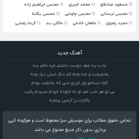
مسعود صادقلو
محمد امیری
محسن ابراهیم زاده
محسن لرستانی
محسن چاوشی
محسن یگانه
مجید رضوی
ماهان خادمی
ماکان بند
گرشا رضایی
آهنگ جدید
یادت نره چقد دوست داشتم خره حالم بده
بخشیمت و خدا چته کم دنگ لیش درار چته
کجا دستامو ول کردی منی که عاشقت بودم
بی تو هر شب غم تو به خلوته خودم میبردم راغب
باکارات رژ آرمین برمایه
تمامی حقوق مطالب برای موسیقی سرا محفوظ است و هرگونه کپی
برداری بدون ذکر منبع ممنوع می باشد.
طراحی قالب وردپرس
:
وبیت