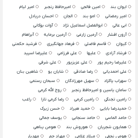
ایوان بند
امین فالجی
امیرحافظ رنجبر
امیر لیام
امیر رمضانی
امو بند
الجان
احسان دریادل
ابی عالی
ابوالفضل اسماعیل نژاد
آوات بوکانی
آرون افشار
آرمین زارعی
آرمین برمایه
آبراهام
کیوان
قاسم فاضلی
فرهاد جهانگیری
فرشید حکمتی
فرشاد آزادی
علیها
علی فرزامی
علیرضا اسپید
علیرضا رحیم پور
علی عزیزپور
علی شرفی
علی احمدیانی
رضا صادقی
شایان یو
شاهین بنان
سهراب پاکزاد
سهیل مهرزادگان
سبحان رستمی
سامان یاسین و امیرحافظ رنجبر
روح الله کرمی
رامین تجنگی
رامین کرمی
رضا کرمی تارا
راغب
حمیدرضا بابایی
حمید هیراد
حسن زیرک
حامد الماسی
حامد سنجابی
یوسف جمالی
همایون شجریان
هوروش بند
هومن پناهی
هومن نجفی
میلاد غلامی
مهراد جم
مهدیار