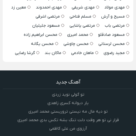
مهدی مولاد
مهدی شریفی
مهدی احمدوند
معین زد
مسیح و آرش
مسلم فتاحی
مرتضی اشرفی
مرتضی باب
مرتضی پاشایی
مسعود جلیلیان
مسعود صادقلو
محمد امیری
محسن ابراهیم زاده
محسن لرستانی
محسن چاوشی
محسن یگانه
مجید رضوی
ماهان خادمی
ماکان بند
گرشا رضایی
آهنگ جدید
تو گولی نوید زردی
یار دیوانه کسری زاهدی
تو دیه مال مه نیستی تروریستی محمد امیری
قرار نی تو هر وقت دلت تنگ بشه تکس بدی محمد امیری
آرزوی من علی کاظمی