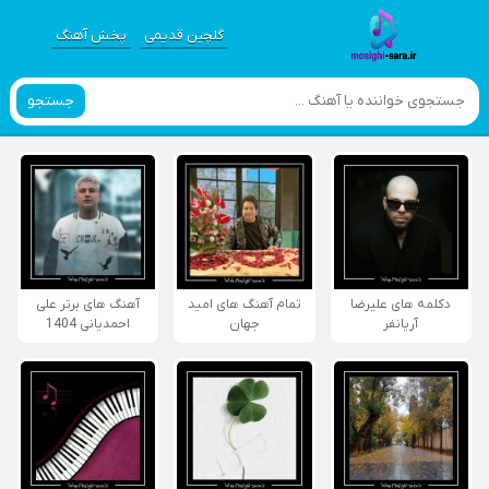
گلچین قدیمی
پخش آهنگ
جستجو
دکلمه های علیرضا
تمام آهنگ های امید
آهنگ های برتر علی
آریانفر
جهان
احمدیانی 1404