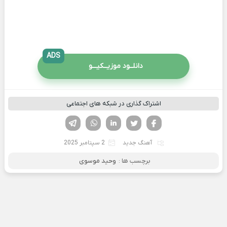
ADS
دانلــود موزیــکیـــو
اشتراک گذاری در شبکه های اجتماعی
فیسوک
تویتر
لینکدین
واتساپ
تلگرام
آهنگ جدید
2 سپتامبر 2025
برچسب ها :
وحید موسوی