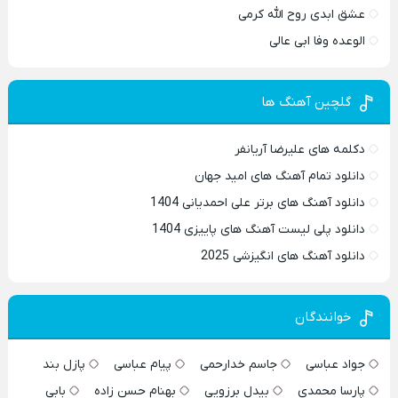
عشق ابدی روح الله کرمی
الوعده وفا ابی عالی
گلچین آهنگ ها
دکلمه های علیرضا آریانفر
دانلود تمام آهنگ های امید جهان
دانلود آهنگ های برتر علی احمدیانی 1404
دانلود پلی لیست آهنگ های پاییزی 1404
دانلود آهنگ های انگیزشی 2025
خوانندگان
جواد عباسی
جاسم خدارحمی
پیام عباسی
پازل بند
پارسا محمدی
بیدل برزویی
بهنام حسن زاده
بابی