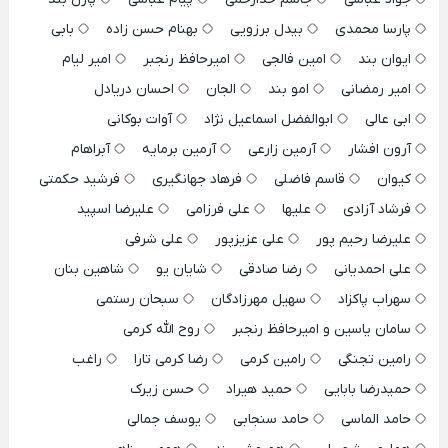
پارسا محمدی
بیدل برزویی
بهنام حسن زاده
بابی
ایوان بند
امین فالجی
امیرحافظ رنجبر
امیر لیام
امیر رمضانی
امو بند
الجان
احسان دریادل
ابی عالی
ابوالفضل اسماعیل نژاد
آوات بوکانی
آرون افشار
آرمین زارعی
آرمین برمایه
آبراهام
کیوان
قاسم فاضلی
فرهاد جهانگیری
فرشید حکمتی
فرشاد آزادی
علیها
علی فرزامی
علیرضا اسپید
علیرضا رحیم پور
علی عزیزپور
علی شرفی
علی احمدیانی
رضا صادقی
شایان یو
شاهین بنان
سهراب پاکزاد
سهیل مهرزادگان
سبحان رستمی
سامان یاسین و امیرحافظ رنجبر
روح الله کرمی
رامین تجنگی
رامین کرمی
رضا کرمی تارا
راغب
حمیدرضا بابایی
حمید هیراد
حسن زیرک
حامد الماسی
حامد سنجابی
یوسف جمالی