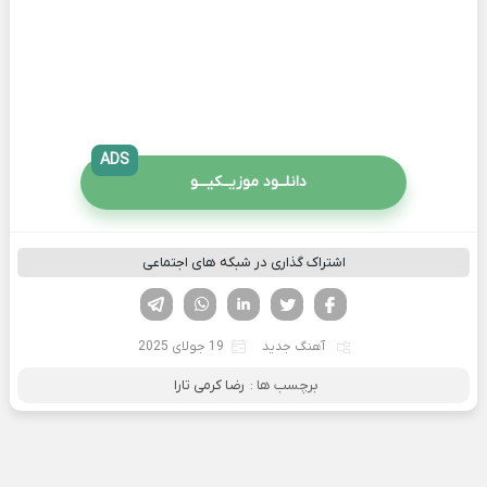
ADS
دانلــود موزیــکیـــو
اشتراک گذاری در شبکه های اجتماعی
فیسوک
تویتر
لینکدین
واتساپ
تلگرام
آهنگ جدید
19 جولای 2025
برچسب ها :
رضا کرمی تارا