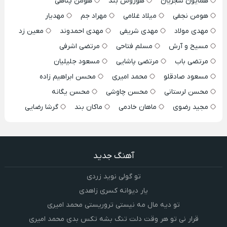
همایون شجریان
هوروش بند
هومن پناهی
هومن نجفی
میلاد غلامی
مهراد جم
مهدیار
مهدی مولاد
مهدی شریفی
مهدی احمدوند
معین زد
مسیح و آرش
مسلم فتاحی
مرتضی اشرفی
مرتضی باب
مرتضی پاشایی
مسعود جلیلیان
مسعود صادقلو
محمد امیری
محسن ابراهیم زاده
محسن لرستانی
محسن چاوشی
محسن یگانه
مجید رضوی
ماهان خادمی
ماکان بند
گرشا رضایی
آهنگ جدید
تو گولی نوید زردی
یار دیوانه کسری زاهدی
تو دیه مال مه نیستی تروریستی محمد امیری
قرار نی تو هر وقت دلت تنگ بشه تکس بدی محمد امیری