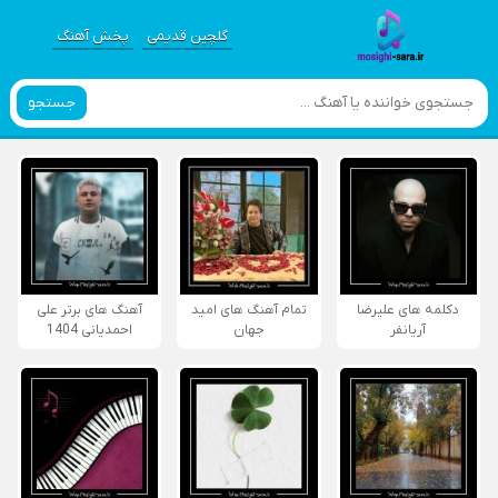
گلچین قدیمی
پخش آهنگ
جستجو
دکلمه های علیرضا
تمام آهنگ های امید
آهنگ های برتر علی
آریانفر
جهان
احمدیانی 1404