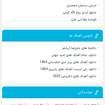
حبس سبحان محمدی
عشق ابدی روح الله کرمی
الوعده وفا ابی عالی
گلچین آهنگ ها
دکلمه های علیرضا آریانفر
دانلود تمام آهنگ های امید جهان
دانلود آهنگ های برتر علی احمدیانی 1404
دانلود پلی لیست آهنگ های پاییزی 1404
دانلود آهنگ های انگیزشی 2025
خوانندگان
جواد عباسی
جاسم خدارحمی
پیام عباسی
پازل بند