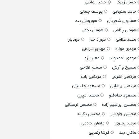
حسن زیرک
حامد الماسی
حامد سنجابی
یوسف جمالی
همایون شجریان
هوروش بند
هومن پناهی
هومن نجفی
میلاد غلامی
مهراد جم
مهدیار
مهدی مولاد
مهدی شریفی
مهدی احمدوند
معین زد
مسیح و آرش
مسلم فتاحی
مرتضی اشرفی
مرتضی باب
مرتضی پاشایی
مسعود جلیلیان
مسعود صادقلو
محمد امیری
محسن ابراهیم زاده
محسن لرستانی
محسن چاوشی
محسن یگانه
مجید رضوی
ماهان خادمی
ماکان بند
گرشا رضایی