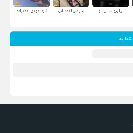
بزا برو شایان یو
پدر علی احمدیانی
کارما مهدی احمدزاده
بگذارید