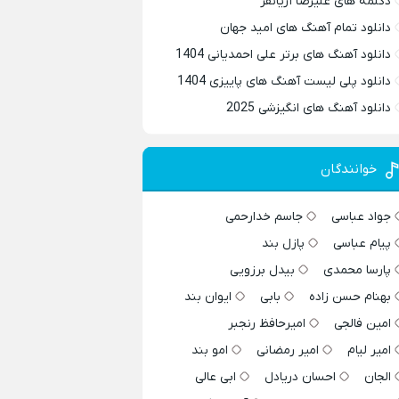
دکلمه های علیرضا آریانفر
دانلود تمام آهنگ های امید جهان
دانلود آهنگ های برتر علی احمدیانی 1404
دانلود پلی لیست آهنگ های پاییزی 1404
دانلود آهنگ های انگیزشی 2025
خوانندگان
جواد عباسی
جاسم خدارحمی
پیام عباسی
پازل بند
پارسا محمدی
بیدل برزویی
بهنام حسن زاده
بابی
ایوان بند
امین فالجی
امیرحافظ رنجبر
امیر لیام
امیر رمضانی
امو بند
الجان
احسان دریادل
ابی عالی