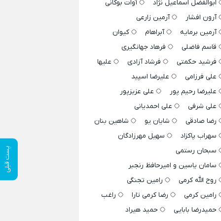
ابوالفضل اسماعیل نژاد
آوات بوکانی
آرون افشار
آرمین زارعی
آرمین برمایه
آبراهام
کیوان
قاسم فاضلی
فرهاد جهانگیری
فرشید حکمتی
فرشاد آزادی
علیها
علی فرزامی
علیرضا اسپید
علیرضا رحیم پور
علی عزیزپور
علی شرفی
علی احمدیانی
رضا صادقی
شایان یو
شاهین بنان
سهراب پاکزاد
سهیل مهرزادگان
پست قبلی
سبحان رستمی
سامان یاسین و امیرحافظ رنجبر
روح الله کرمی
رامین تجنگی
رامین کرمی
رضا کرمی تارا
راغب
حمیدرضا بابایی
حمید هیراد