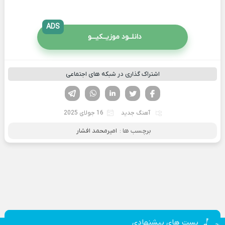
ADS
دانلــود موزیــکیـــو
اشتراک گذاری در شبکه های اجتماعی
فیسوک
تویتر
لینکدین
واتساپ
تلگرام
آهنگ جدید
16 جولای 2025
برچسب ها :
امیرمحمد افشار
پست های پیشنهادی