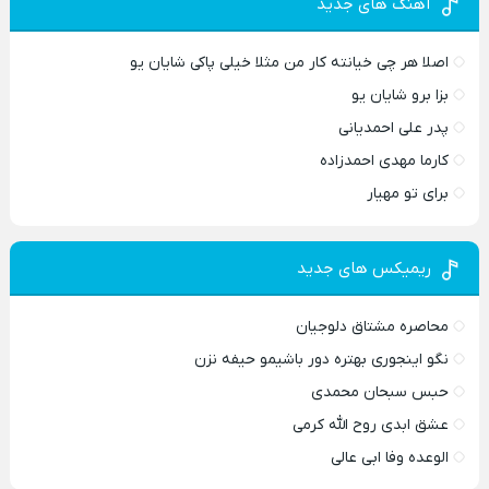
آهنگ های جدید
اصلا هر چی خیانته کار من مثلا خیلی پاکی شایان یو
بزا برو شایان یو
پدر علی احمدیانی
کارما مهدی احمدزاده
برای تو مهیار
ریمیکس های جدید
محاصره مشتاق دلوجیان
نگو اینجوری بهتره دور باشیمو حیفه نزن
حبس سبحان محمدی
عشق ابدی روح الله کرمی
الوعده وفا ابی عالی