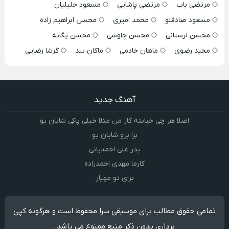
مرتضی باب
مرتضی پاشایی
مسعود جلیلیان
مسعود صادقلو
محمد امیری
محسن ابراهیم زاده
محسن لرستانی
محسن چاوشی
محسن یگانه
مجید رضوی
ماهان خادمی
ماکان بند
گرشا رضایی
آهنگ جدید
اصلا هر چی خیانته کار من مثلا خیلی پاکی شایان یو
بزا برو شایان یو
پدر علی احمدیانی
کارما مهدی احمدزاده
برای تو مهیار
تمامی حقوق مطالب برای موسیقی سرا محفوظ است و هرگونه کپی
برداری بدون ذکر منبع ممنوع می باشد.