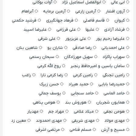
ابی عالی
ابوالفضل اسماعیل نژاد
آوات بوکانی
آرون افشار
آرمین زارعی
آرمین برمایه
آبراهام
کیوان
قاسم فاضلی
فرهاد جهانگیری
فرشید حکمتی
فرشاد آزادی
علیها
علی فرزامی
علیرضا اسپید
علیرضا رحیم پور
علی عزیزپور
علی شرفی
علی احمدیانی
رضا صادقی
شایان یو
شاهین بنان
سهراب پاکزاد
سهیل مهرزادگان
سبحان رستمی
سامان یاسین و امیرحافظ رنجبر
روح الله کرمی
رامین تجنگی
رامین کرمی
رضا کرمی تارا
راغب
حمیدرضا بابایی
حمید هیراد
حسن زیرک
حامد الماسی
حامد سنجابی
یوسف جمالی
همایون شجریان
هوروش بند
هومن پناهی
هومن نجفی
میلاد غلامی
مهراد جم
مهدیار
مهدی مولاد
مهدی شریفی
مهدی احمدوند
معین زد
مسیح و آرش
مسلم فتاحی
مرتضی اشرفی