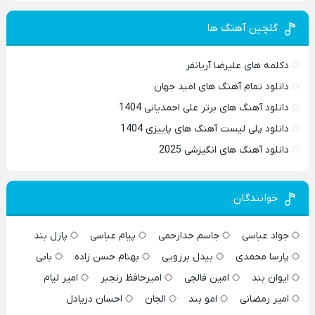
گلچین آهنگ ها
دکلمه های علیرضا آریانفر
دانلود تمام آهنگ های امید جهان
دانلود آهنگ های برتر علی احمدیانی 1404
دانلود پلی لیست آهنگ های پاییزی 1404
دانلود آهنگ های انگیزشی 2025
خوانندگان
جواد عباسی
جاسم خدارحمی
پیام عباسی
پازل بند
پارسا محمدی
بیدل برزویی
بهنام حسن زاده
بابی
ایوان بند
امین فالجی
امیرحافظ رنجبر
امیر لیام
امیر رمضانی
امو بند
الجان
احسان دریادل