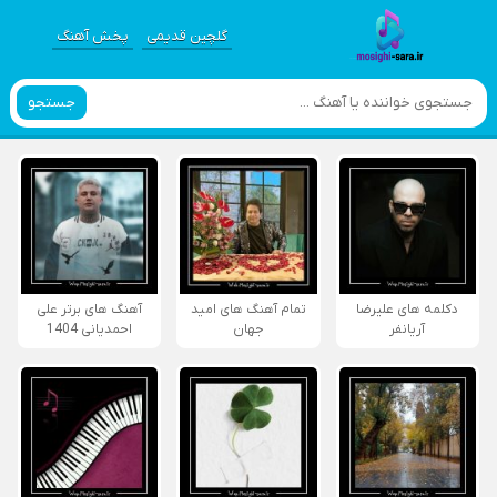
گلچین قدیمی
پخش آهنگ
جستجو
دکلمه های علیرضا
تمام آهنگ های امید
آهنگ های برتر علی
آریانفر
جهان
احمدیانی 1404