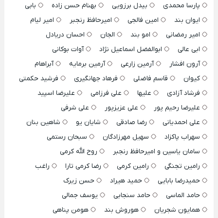
پارسا محمدی
بیدل برزویی
بهنام حسن زاده
بابی
ایوان بند
امین فالجی
امیرحافظ رنجبر
امیر لیام
امیر رمضانی
امو بند
الجان
احسان دریادل
ابی عالی
ابوالفضل اسماعیل نژاد
آوات بوکانی
آرون افشار
آرمین زارعی
آرمین برمایه
آبراهام
کیوان
قاسم فاضلی
فرهاد جهانگیری
فرشید حکمتی
فرشاد آزادی
علیها
علی فرزامی
علیرضا اسپید
علیرضا رحیم پور
علی عزیزپور
علی شرفی
علی احمدیانی
رضا صادقی
شایان یو
شاهین بنان
سهراب پاکزاد
سهیل مهرزادگان
سبحان رستمی
سامان یاسین و امیرحافظ رنجبر
روح الله کرمی
رامین تجنگی
رامین کرمی
رضا کرمی تارا
راغب
حمیدرضا بابایی
حمید هیراد
حسن زیرک
حامد الماسی
حامد سنجابی
یوسف جمالی
همایون شجریان
هوروش بند
هومن پناهی