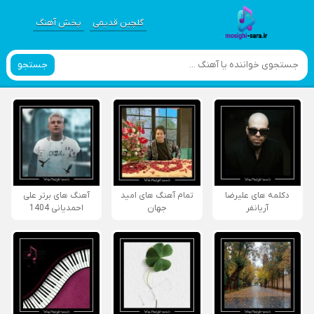
گلچین قدیمی
پخش آهنگ
جستجو
دکلمه های علیرضا
تمام آهنگ های امید
آهنگ های برتر علی
آریانفر
جهان
احمدیانی 1404