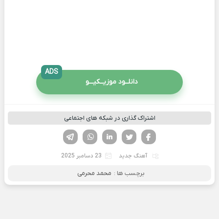
ADS
دانلــود موزیــکیـــو
اشتراک گذاری در شبکه های اجتماعی
فیسوک
تویتر
لینکدین
واتساپ
تلگرام
آهنگ جدید
23 دسامبر 2025
برچسب ها :
محمد محرمی