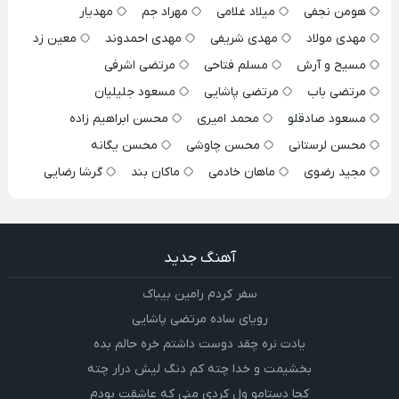
هومن نجفی
میلاد غلامی
مهراد جم
مهدیار
مهدی مولاد
مهدی شریفی
مهدی احمدوند
معین زد
مسیح و آرش
مسلم فتاحی
مرتضی اشرفی
مرتضی باب
مرتضی پاشایی
مسعود جلیلیان
مسعود صادقلو
محمد امیری
محسن ابراهیم زاده
محسن لرستانی
محسن چاوشی
محسن یگانه
مجید رضوی
ماهان خادمی
ماکان بند
گرشا رضایی
آهنگ جدید
سفر کردم رامین بیباک
رویای ساده مرتضی پاشایی
یادت نره چقد دوست داشتم خره حالم بده
بخشیمت و خدا چته کم دنگ لیش درار چته
کجا دستامو ول کردی منی که عاشقت بودم