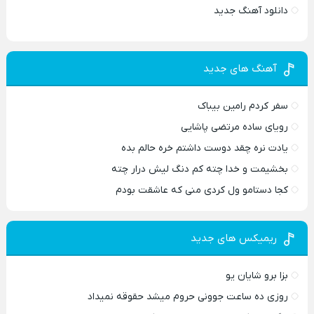
دانلود آهنگ جدید
آهنگ های جدید
سفر کردم رامین بیباک
رویای ساده مرتضی پاشایی
یادت نره چقد دوست داشتم خره حالم بده
بخشیمت و خدا چته کم دنگ لیش درار چته
کجا دستامو ول کردی منی که عاشقت بودم
ریمیکس های جدید
بزا برو شایان یو
روزی ده ساعت جوونی حروم میشد حقوقه نمیداد