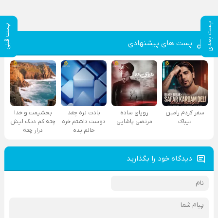
پست بعدی
پست قبلی
پست های پیشنهادی
سفر کردم رامین
رویای ساده
یادت نره چقد
بخشیمت و خدا
بیباک
مرتضی پاشایی
دوست داشتم خره
چته کم دنگ لیش
حالم بده
درار چته
دیدگاه خود را بگذارید