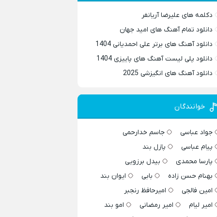
دکلمه های علیرضا آریانفر
دانلود تمام آهنگ های امید جهان
دانلود آهنگ های برتر علی احمدیانی 1404
دانلود پلی لیست آهنگ های پاییزی 1404
دانلود آهنگ های انگیزشی 2025
خوانندگان
جواد عباسی
جاسم خدارحمی
پیام عباسی
پازل بند
پارسا محمدی
بیدل برزویی
بهنام حسن زاده
بابی
ایوان بند
امین فالجی
امیرحافظ رنجبر
امیر لیام
امیر رمضانی
امو بند