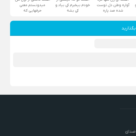
آواره وطن دل توست
خودم بیخبرم کی بیاد و
میدونستم معنی
شده صد پاره
کی بشه
حرفهایی که
بگذارید
 صدای