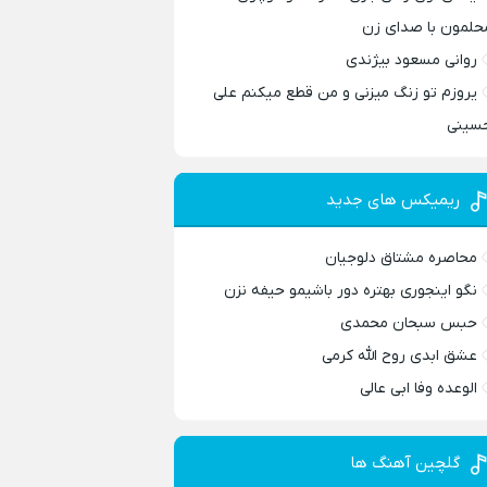
حلمون با صدای زن
روانی مسعود بیژندی
یروزم تو زنگ میزنی و من قطع میکنم علی
سینی
ریمیکس های جدید
محاصره مشتاق دلوجیان
نگو اینجوری بهتره دور باشیمو حیفه نزن
حبس سبحان محمدی
عشق ابدی روح الله کرمی
الوعده وفا ابی عالی
گلچین آهنگ ها