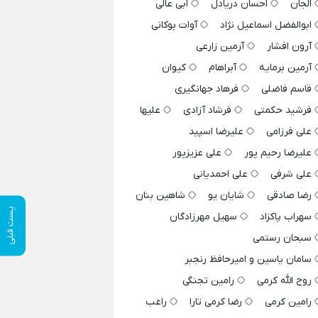
الجان
احسان دریادل
ابی عالی
ابوالفضل اسماعیل نژاد
آوات بوکانی
آرون افشار
آرمین زارعی
آرمین برمایه
آبراهام
کیوان
قاسم فاضلی
فرهاد جهانگیری
فرشید حکمتی
فرشاد آزادی
علیها
علی فرزامی
علیرضا اسپید
علیرضا رحیم پور
علی عزیزپور
علی شرفی
علی احمدیانی
رضا صادقی
شایان یو
شاهین بنان
پست قبلی
سهراب پاکزاد
سهیل مهرزادگان
سبحان رستمی
سامان یاسین و امیرحافظ رنجبر
روح الله کرمی
رامین تجنگی
رامین کرمی
رضا کرمی تارا
راغب