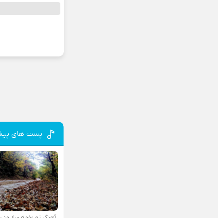
پست های پیش
آهنگ تو زخمه ساز منی