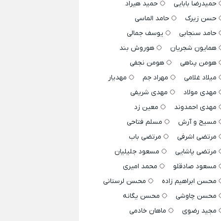
حمیدرضا بابایی
حمید هیراد
حسن زیرک
حامد الماسی
حامد سنجابی
یوسف جمالی
همایون شجریان
هوروش بند
هومن پناهی
هومن نجفی
میلاد غلامی
مهراد جم
مهدیار
مهدی مولاد
مهدی شریفی
مهدی احمدوند
معین زد
مسیح و آرش
مسلم فتاحی
مرتضی اشرفی
مرتضی باب
مرتضی پاشایی
مسعود جلیلیان
مسعود صادقلو
محمد امیری
محسن ابراهیم زاده
محسن لرستانی
محسن چاوشی
محسن یگانه
مجید رضوی
ماهان خادمی