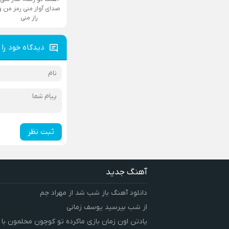
صدای آواز منی رمز من و
راز منی
دیدگاه خود را 
ثبت نظر
آهنگ جدید
دانلود آهنگ باز شب شد از مهراد جم
از شب بپرسید یوسف زمانی
یادتن اون زمان بازی ماکرده تو کوچون محلمون با