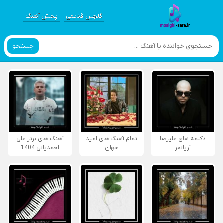
گلچین قدیمی
پخش آهنگ
جستجو
دکلمه های علیرضا
تمام آهنگ های امید
آهنگ های برتر علی
آریانفر
جهان
احمدیانی 1404