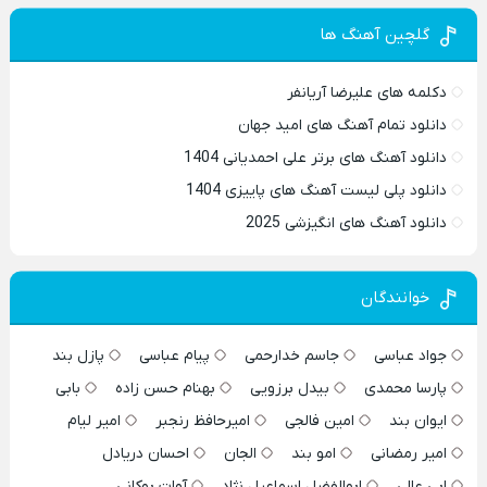
گلچین آهنگ ها
دکلمه های علیرضا آریانفر
دانلود تمام آهنگ های امید جهان
دانلود آهنگ های برتر علی احمدیانی 1404
دانلود پلی لیست آهنگ های پاییزی 1404
دانلود آهنگ های انگیزشی 2025
خوانندگان
جواد عباسی
جاسم خدارحمی
پیام عباسی
پازل بند
پارسا محمدی
بیدل برزویی
بهنام حسن زاده
بابی
ایوان بند
امین فالجی
امیرحافظ رنجبر
امیر لیام
امیر رمضانی
امو بند
الجان
احسان دریادل
ابی عالی
ابوالفضل اسماعیل نژاد
آوات بوکانی