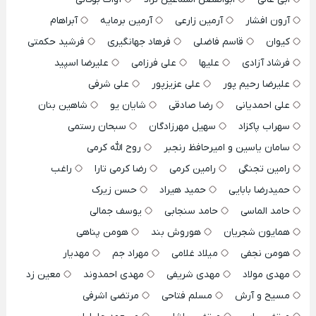
آرون افشار
آرمین زارعی
آرمین برمایه
آبراهام
کیوان
قاسم فاضلی
فرهاد جهانگیری
فرشید حکمتی
فرشاد آزادی
علیها
علی فرزامی
علیرضا اسپید
علیرضا رحیم پور
علی عزیزپور
علی شرفی
علی احمدیانی
رضا صادقی
شایان یو
شاهین بنان
سهراب پاکزاد
سهیل مهرزادگان
سبحان رستمی
سامان یاسین و امیرحافظ رنجبر
روح الله کرمی
رامین تجنگی
رامین کرمی
رضا کرمی تارا
راغب
حمیدرضا بابایی
حمید هیراد
حسن زیرک
حامد الماسی
حامد سنجابی
یوسف جمالی
همایون شجریان
هوروش بند
هومن پناهی
هومن نجفی
میلاد غلامی
مهراد جم
مهدیار
مهدی مولاد
مهدی شریفی
مهدی احمدوند
معین زد
مسیح و آرش
مسلم فتاحی
مرتضی اشرفی