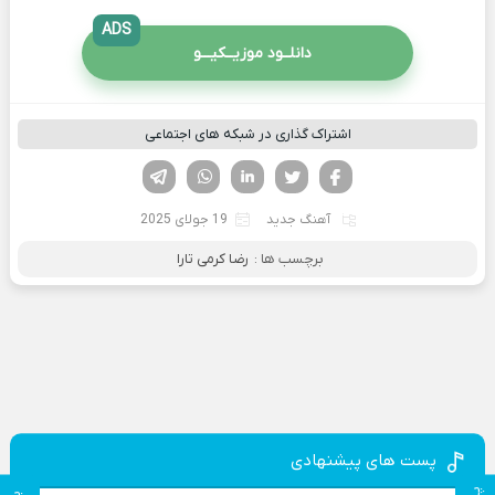
ADS
دانلــود موزیــکیـــو
اشتراک گذاری در شبکه های اجتماعی
فیسوک
تویتر
لینکدین
واتساپ
تلگرام
آهنگ جدید
19 جولای 2025
برچسب ها :
رضا کرمی تارا
پست های پیشنهادی