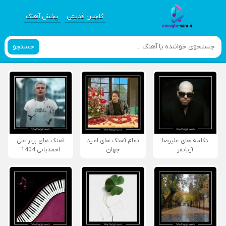
گلچین قدیمی
پخش آهنگ
جستجو
دکلمه های علیرضا
تمام آهنگ های امید
آهنگ های برتر علی
آریانفر
جهان
احمدیانی 1404