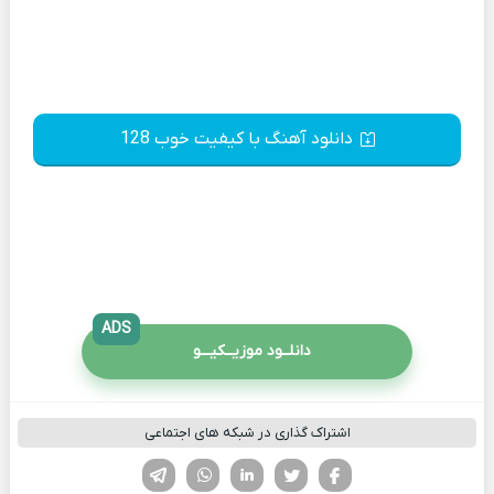
دانلود آهنگ با کیفیت خوب 128
ADS
دانلــود موزیــکیـــو
اشتراک گذاری در شبکه های اجتماعی
فیسوک
تویتر
لینکدین
واتساپ
تلگرام