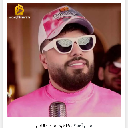
متن آهنگ
خاطره
امید عقابی