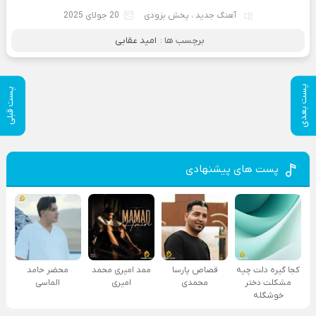
آهنگ جدید
،
پخش بزودی
20 جولای 2025
برچسب ها :
امید عقابی
پست بعدی
پست قبلی
پست های پیشنهادی
کجا گیره دلت چیه
قصاص پارسا
ممد امیری محمد
محضر حامد
مشکلت دختر
محمدی
امیری
الماسی
خوشگله