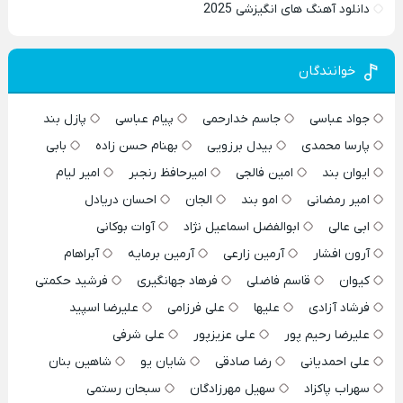
دانلود آهنگ های انگیزشی 2025
خوانندگان
جواد عباسی
جاسم خدارحمی
پیام عباسی
پازل بند
پارسا محمدی
بیدل برزویی
بهنام حسن زاده
بابی
ایوان بند
امین فالجی
امیرحافظ رنجبر
امیر لیام
امیر رمضانی
امو بند
الجان
احسان دریادل
ابی عالی
ابوالفضل اسماعیل نژاد
آوات بوکانی
آرون افشار
آرمین زارعی
آرمین برمایه
آبراهام
کیوان
قاسم فاضلی
فرهاد جهانگیری
فرشید حکمتی
فرشاد آزادی
علیها
علی فرزامی
علیرضا اسپید
علیرضا رحیم پور
علی عزیزپور
علی شرفی
علی احمدیانی
رضا صادقی
شایان یو
شاهین بنان
سهراب پاکزاد
سهیل مهرزادگان
سبحان رستمی