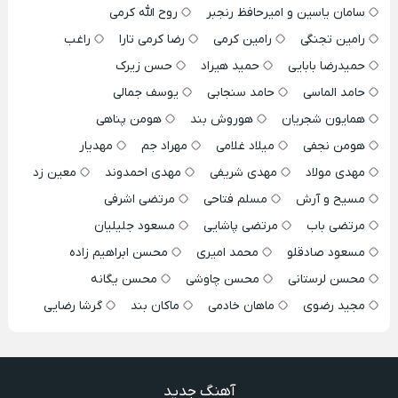
سامان یاسین و امیرحافظ رنجبر
روح الله کرمی
رامین تجنگی
رامین کرمی
رضا کرمی تارا
راغب
حمیدرضا بابایی
حمید هیراد
حسن زیرک
حامد الماسی
حامد سنجابی
یوسف جمالی
همایون شجریان
هوروش بند
هومن پناهی
هومن نجفی
میلاد غلامی
مهراد جم
مهدیار
مهدی مولاد
مهدی شریفی
مهدی احمدوند
معین زد
مسیح و آرش
مسلم فتاحی
مرتضی اشرفی
مرتضی باب
مرتضی پاشایی
مسعود جلیلیان
مسعود صادقلو
محمد امیری
محسن ابراهیم زاده
محسن لرستانی
محسن چاوشی
محسن یگانه
مجید رضوی
ماهان خادمی
ماکان بند
گرشا رضایی
آهنگ جدید